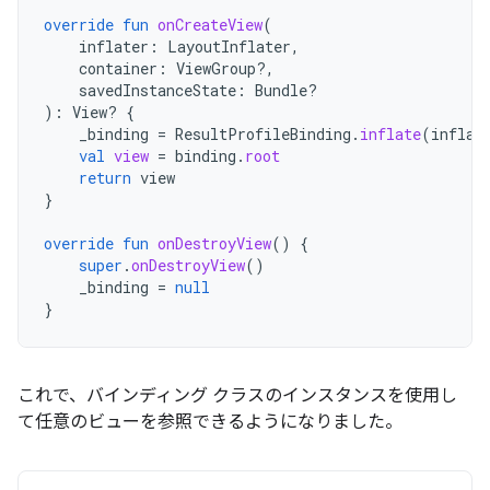
override
fun
onCreateView
(
inflater
:
LayoutInflater
,
container
:
ViewGroup?,
savedInstanceState
:
Bundle?
):
View? 
{
_binding
=
ResultProfileBinding
.
inflate
(
inflat
val
view
=
binding
.
root
return
view
}
override
fun
onDestroyView
()
{
super
.
onDestroyView
()
_binding
=
null
}
これで、バインディング クラスのインスタンスを使用し
て任意のビューを参照できるようになりました。