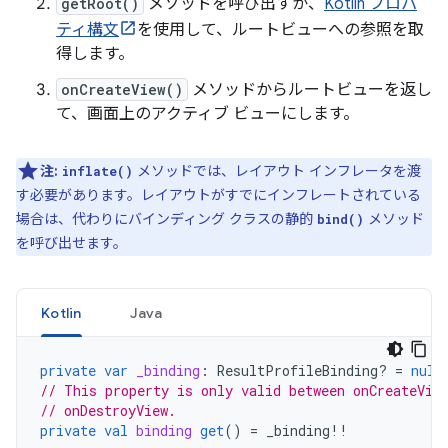
getRoot()
メソッドを呼び出すか、
Kotlin プロパ
ティ構文
を使用して、ルートビューへの参照を取
得します。
onCreateView()
メソッドからルートビューを返し
て、画面上のアクティブ ビューにします。
注:
メソッドでは、レイアウト インフレータを渡
inflate()
す必要があります。レイアウトがすでにインフレートされている
場合は、代わりにバインディング クラスの静的
メソッド
bind()
を呼び出せます。
Kotlin
Java
private
var
_binding
:
ResultProfileBinding? 
=
null
// This property is only valid between onCreateVie
// onDestroyView.
private
val
binding
get
()
=
_binding
!!