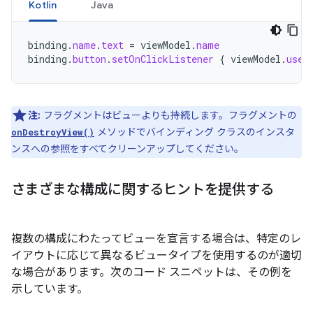
Kotlin
Java
binding
.
name
.
text
=
viewModel
.
name
binding
.
button
.
setOnClickListener
{
viewModel
.
user
注:
フラグメントはビューよりも持続します。フラグメントの
メソッドでバインディング クラスのインスタ
onDestroyView()
ンスへの参照をすべてクリーンアップしてください。
さまざまな構成に関するヒントを提供する
複数の構成にわたってビューを宣言する場合は、特定のレ
イアウトに応じて異なるビュータイプを使用するのが適切
な場合があります。次のコード スニペットは、その例を
示しています。