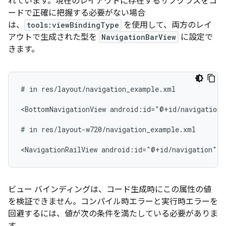
れています。現在のレイアウトに存在するサブクラスをコ
ードで正確に把握する必要がない場合
は、
tools:viewBindingType
を使用して、両方のレイ
アウトで生成された型を
NavigationBarView
に設定で
きます。
#
in
res/layout/navigation_example.xml

<BottomNavigationView
android:id="@+id/navigation"
#
in
res/layout-w720/navigation_example.xml

<NavigationRailView
android:id="@+id/navigation"
t
ビュー バインディングは、コード生成時にこの属性の値
を検証できません。コンパイル時エラーと実行時エラーを
回避するには、値が次の条件を満たしている必要がありま