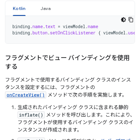
Kotlin
Java
binding
.
name
.
text
=
viewModel
.
name
binding
.
button
.
setOnClickListener
{
viewModel
.
user
フラグメントでビュー バインディングを使用
する
フラグメントで使用するバインディング クラスのインス
タンスを設定するには、フラグメントの
onCreateView()
メソッドで次の手順を実施します。
生成されたバインディング クラスに含まれる静的
inflate()
メソッドを呼び出します。これにより、
フラグメントが使用するバインディング クラスのイ
ンスタンスが作成されます。