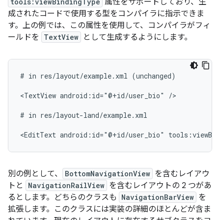
tools:viewBindingType
属性をサポートしており、生
成されたコードで使用する型をコンパイラに指示できま
す。上の例では、この属性を使用して、コンパイラがフィ
ールドを
TextView
として生成するようにします。
#
in
res/layout/example.xml
(unchanged)

<TextView
android:id="@+id/user_bio"
/>

#
in
res/layout-land/example.xml

<EditText
android:id="@+id/user_bio"
tools:viewBi
別の例として、
BottomNavigationView
を含むレイアウ
トと
NavigationRailView
を含むレイアウトの 2 つがあ
るとします。どちらのクラスも
NavigationBarView
を
拡張します。このクラスには実装の詳細のほとんどが含ま