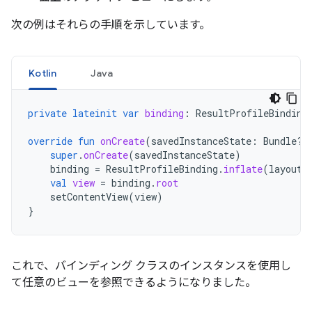
次の例はそれらの手順を示しています。
Kotlin
Java
private
lateinit
var
binding
:
ResultProfileBinding
override
fun
onCreate
(
savedInstanceState
:
Bundle?)
super
.
onCreate
(
savedInstanceState
)
binding
=
ResultProfileBinding
.
inflate
(
layoutI
val
view
=
binding
.
root
setContentView
(
view
)
}
これで、バインディング クラスのインスタンスを使用し
て任意のビューを参照できるようになりました。