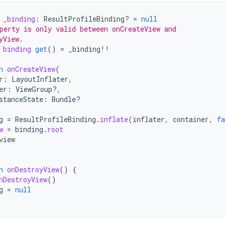
_binding
:
ResultProfileBinding? 
=
null
perty is only valid between onCreateView and
yView.
binding
get
()
=
_binding
!!
n
onCreateView
(
r
:
LayoutInflater
,
er
:
ViewGroup?,
stanceState
:
Bundle?
g
=
ResultProfileBinding
.
inflate
(
inflater
,
container
,
fa
w
=
binding
.
root
view
n
onDestroyView
()
{
nDestroyView
()
g
=
null