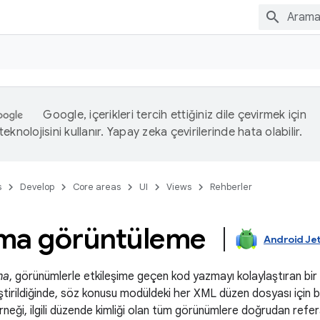
Google, içerikleri tercih ettiğiniz dile çevirmek için
eknolojisini kullanır. Yapay zeka çevirilerinde hata olabilir.
s
Develop
Core areas
UI
Views
Rehberler
ma görüntüleme
Android Je
ma
, görünümlerle etkileşime geçen kod yazmayı kolaylaştıran bir 
tirildiğinde, söz konusu modüldeki her XML düzen dosyası için b
rneği, ilgili düzende kimliği olan tüm görünümlere doğrudan refera