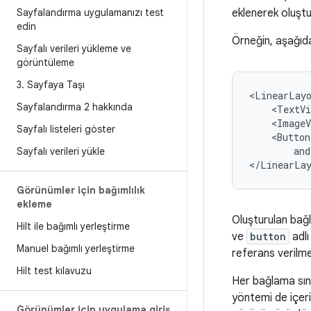
Sayfalandırma uygulamanızı test
eklenerek oluştu
edin
Örneğin, aşağıda
Sayfalı verileri yükleme ve
görüntüleme
3
.
Sayfaya Taşı
<LinearLay
Sayfalandırma 2 hakkında
<TextVi
<ImageV
Sayfalı listeleri göster
<Button
and
Sayfalı verileri yükle
Görünümler için bağımlılık
ekleme
Oluşturulan bağl
Hilt ile bağımlı yerleştirme
ve
button
adlı
Manuel bağımlı yerleştirme
referans verilm
Hilt test kılavuzu
Her bağlama sını
yöntemi de içer
Görünümler için uygulama giriş