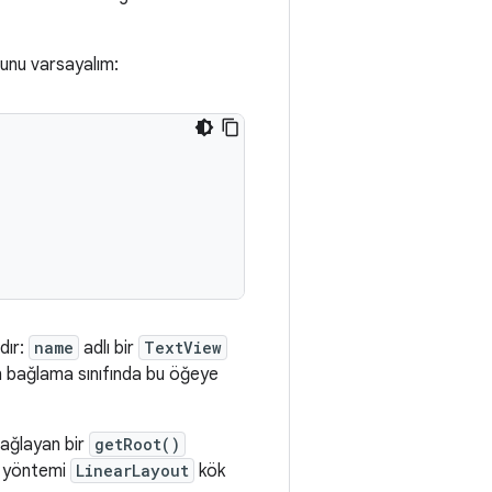
ğunu varsayalım:
rdır:
name
adlı bir
TextView
n bağlama sınıfında bu öğeye
sağlayan bir
getRoot()
yöntemi
LinearLayout
kök