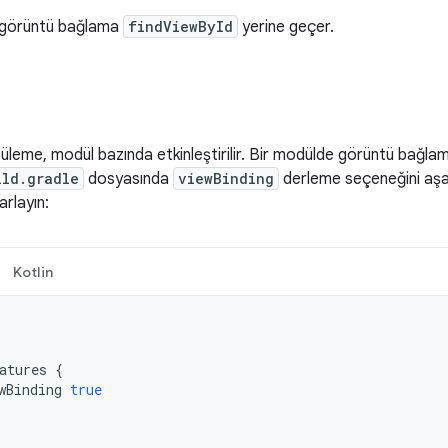
 görüntü bağlama
findViewById
yerine geçer.
eme, modül bazında etkinleştirilir. Bir modülde görüntü bağlama
ild.gradle
dosyasında
viewBinding
derleme seçeneğini aşağ
rlayın:
Kotlin
atures
{
wBinding
true