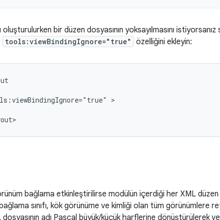
ı oluşturulurken bir düzen dosyasının yoksayılmasını istiyorsanı
e
tools:viewBindingIgnore="true"
özelliğini ekleyin:
ls:viewBindingIgnore="true"
örünüm bağlama etkinleştirilirse modülün içerdiği her XML düzen d
 bağlama sınıfı, kök görünüme ve kimliği olan tüm görünümlere re
ML dosyasının adı Pascal büyük/küçük harflerine dönüştürülerek v