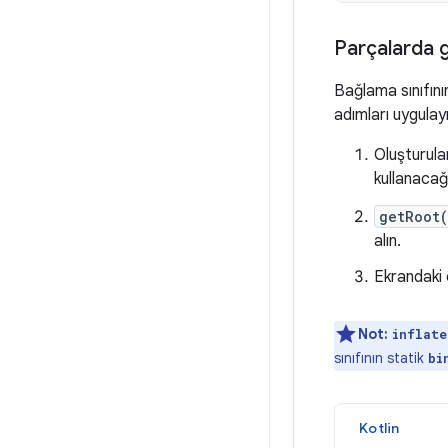
Parçalarda 
Bağlama sınıfını
adımları uygulayı
Oluşturula
kullanacağı
getRoot
alın.
Ekrandaki
Not:
inflate
sınıfının statik
bi
Kotlin