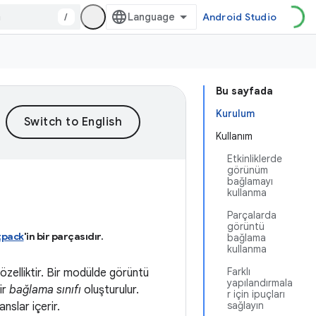
/
Android Studio
Bu sayfada
Kurulum
Kullanım
Etkinliklerde
görünüm
bağlamayı
kullanma
Parçalarda
görüntü
tpack
'in bir parçasıdır
.
bağlama
kullanma
Farklı
özelliktir. Bir modülde görüntü
yapılandırmala
ir
bağlama sınıfı
oluşturulur.
r için ipuçları
sağlayın
nslar içerir.