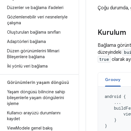
Düzenler ve bağlama ifadeleri
Çoğu durumda,
Gözlemlenebilir veri nesneleriyle
çalışma
Kurulum
Oluşturulan bağlama sınıfları
Adaptörleri bağlama
Bağlama görüntül
Düzen görünümlerini Mimari
düzeyindeki
bu
Bileşenlere bağlama
true
olarak aya
İki yönlü veri bağlama
Groovy
Görünümlerin yaşam döngüsü
Yaşam döngüsü bilincine sahip
android
{
bileşenlerle yaşam döngülerini
...
işleme
buildFe
Kullanıcı arayüzü durumlarını
vie
kaydet
}
}
View
Modele genel bakış