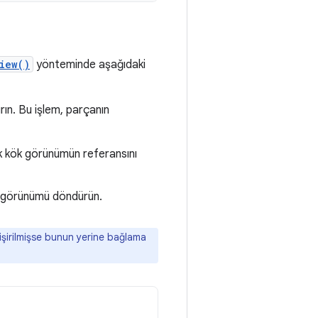
iew()
yönteminde aşağıdaki
ın. Bu işlem, parçanın
k kök görünümün referansını
görünümü döndürün.
işirilmişse bunun yerine bağlama