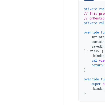
private
var
// This pro
// onDestro
private
val
override
fu
inflate
contain
savedIn
):
View? 
{
_bindin
val
vie
return
}
override
fu
super
.
o
_bindin
}