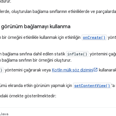
dürür.
erde, oluşturulan bağlama sınıflarının etkinliklerde ve parçalarda
de görünüm bağlamayı kullanma
 bir örneğini etkinlikle kullanmak için etkinliğin
onCreate()
yönt
n bağlama sınıfına dahil edilen statik
inflate()
yöntemini çağır
 bağlama sınıfının bir örneğini oluşturur.
()
yöntemini çağırarak veya
Kotlin mülk söz dizimini
kullanara
ümü ekranda etkin görünüm yapmak için
setContentView()
'a 
ıdaki örnekte gösterilmektedir:
Java