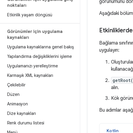
görünümünü dön
noktaları
Aşağıdaki bölüml
Etkinlik yaşam döngüsü
Etkinlikler
Görünümler için uygulama
kaynakları
Bağlama sınıfının
Uygulama kaynaklarına genel bakış
uygulayın:
Yapılandırma değişikliklerini işleme
Oluşturula
Uygulamanızı yerelleştirme
kullanacağı
Karmaşık XML kaynakları
getRoot
Çekilebilir
alın.
Düzen
Kök görün
Animasyon
Bu adımlar aşağ
Dize kaynakları
Renk durumu listesi
Kotlin
Menü