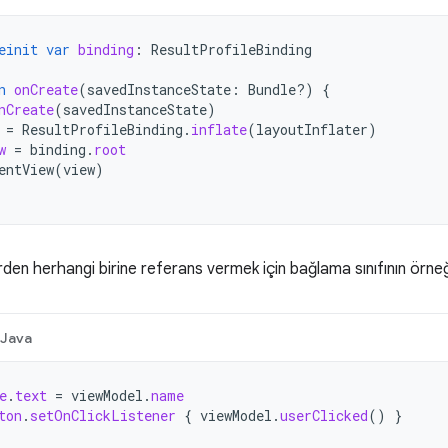
einit
var
binding
:
ResultProfileBinding
n
onCreate
(
savedInstanceState
:
Bundle?)
{
nCreate
(
savedInstanceState
)
=
ResultProfileBinding
.
inflate
(
layoutInflater
)
w
=
binding
.
root
entView
(
view
)
den herhangi birine referans vermek için bağlama sınıfının örneğini
Java
e
.
text
=
viewModel
.
name
ton
.
setOnClickListener
{
viewModel
.
userClicked
()
}