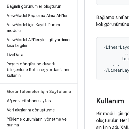
Bağımlı görünümler oluşturun
View
Model Kapsama Alma API'leri
Bağlama sınıflar
kök görünümün
View
Model için Kayıtlı Durum
modülü
View
Model API'leriyle ilgili yardımcı
kısa bilgiler
Live
Data
too
Yaşam döngüsüne duyarlı
...

bileşenlerle Kotlin eş yordamlarını
kullanın
Görüntülemeler için Sayfalama
Kullanım
Ağ ve veritabanı sayfası
Veri akışlarını dönüştürme
Bir modül için g
Yükleme durumlarını yönetme ve
oluşturulur. Her
sunma
sınıfının adı, X