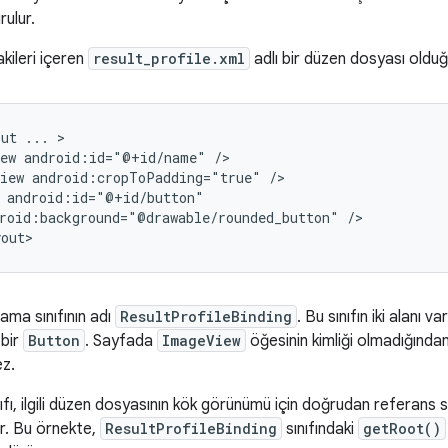
rulur.
kileri içeren
result_profile.xml
adlı bir düzen dosyası oldu
out
...
ew
android:id="@+id/name"
iew
android:cropToPadding="true"
roid:background="@drawable/rounded_button"
/>

ama sınıfının adı
ResultProfileBinding
. Bu sınıfın iki alanı va
 bir
Button
. Sayfada
ImageView
öğesinin kimliği olmadığında
ez.
fı, ilgili düzen dosyasının kök görünümü için doğrudan referans 
ir. Bu örnekte,
ResultProfileBinding
sınıfındaki
getRoot()