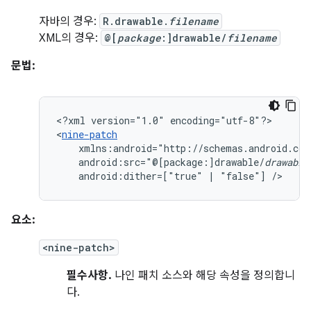
자바의 경우:
R.drawable.
filename
XML의 경우:
@[
package
:]drawable/
filename
문법:
<?xml
version="1.0"
encoding="utf-8"?>

<
nine-patch
android:src="@[package:]drawable/
drawable
android:dither=["true"
|
"false"]
/>
요소:
<nine-patch>
필수사항.
나인 패치 소스와 해당 속성을 정의합니
다.