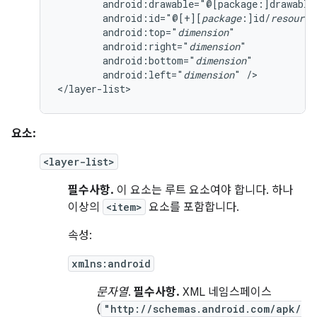
android:drawable="@[package:]drawable
android:id="@[+][
package
:]id/
resource
android:top="
dimension
android:right="
dimension
android:bottom="
dimension
android:left="
dimension
"
/>

</layer-list>
요소:
<layer-list>
필수사항.
이 요소는 루트 요소여야 합니다. 하나
이상의
<item>
요소를 포함합니다.
속성:
xmlns:android
문자열
.
필수사항.
XML 네임스페이스
(
"http://schemas.android.com/apk/