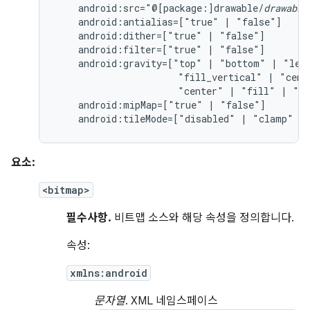
android:src="@[package:]drawable/
drawable
android:antialias=["true"
|
android:dither=["true"
|
android:filter=["true"
|
android:gravity=["top"
|
"bottom"
|
"lef
"fill_vertical"
|
"cent
"center"
|
"fill"
|
"cl
android:mipMap=["true"
|
android:tileMode=["disabled"
|
"clamp"
|
요소:
<bitmap>
필수사항.
비트맵 소스와 해당 속성을 정의합니다.
속성:
xmlns:android
문자열
. XML 네임스페이스