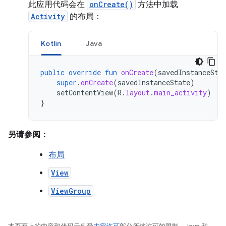
此应用代码会在
onCreate()
方法中加载
Activity
的布局：
Kotlin
Java
public
override
fun
onCreate
(
savedInstanceSta
super
.
onCreate
(
savedInstanceState
)
setContentView
(
R
.
layout
.
main_activity
)
}
另请参阅：
布局
View
ViewGroup