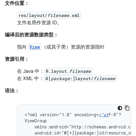
文件位置：
res/layout/
filename
.xml
文件名用作资源 ID。
编译后的资源数据类型：
指向
View
（或其子类）资源的资源指针
资源引用：
在 Java 中：
R.layout.
filename
在 XML 中：
@[
package
:]layout/
filename
语法：
<?xml
version="1.0"
encodin>g<
="ut
f-8"?

xmlns:android="http://schemas.android.com
andro
id:id="@[+][package:]id/resource
_nam