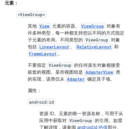
元素：
<ViewGroup>
其他
View
元素的容器。
ViewGroup
对象有
许多种类型，每一种都支持您以不同的方式指定
子元素的布局。不同类型的
ViewGroup
对象
包括
LinearLayout
、
RelativeLayout
和
FrameLayout
。
不要假定
ViewGroup
的任何派生对象都接受
嵌套的视图。某些视图组是
AdapterView
类
的实现，该类仅从
Adapter
确定其子项。
属性：
android:id
资源 ID。
元素的唯一资源名称，可用于从
应用中获取对
ViewGroup
的引用。如需
了解详情，请参阅
android:id 的值
部分。