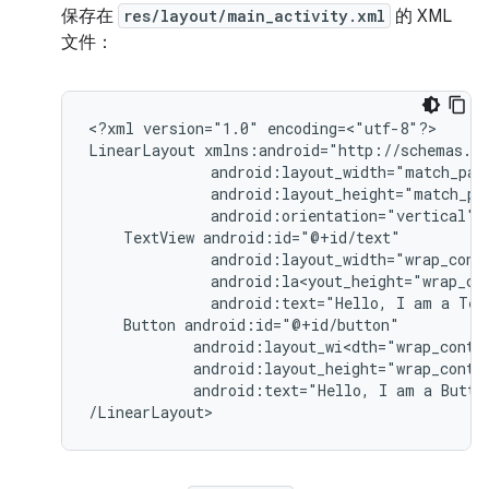
保存在
res/layout/main_activity.xml
的 XML
文件：
<?xml
version="1.0"
encoding=<"utf-8"?>

LinearLayout
android:orientation="vertical"
TextView
android:text="Hello,
I
am
a
Tex
Button
android:text="Hello,
I
am
a
Butto
/LinearLayout>