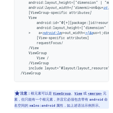
android:layout_height=["dimension"
|
"mat
andr
oid:layout_width=["dimen
si>on&qu<
ot;
[ViewGroup-specific
attrib
utes]
android:id="@[+][package:]id/resource
android:layout_height=["dimension"
|
>    a<
ndroid:la
y>out_width<
=[&q
uo>t;dim<
[View-specific
attributes]
ViewGroup
View
include
layout="@layout/layout_resource"/

/ViewGroup
注意：
根元素可以是
、
或
元
ViewGroup
View
<merge>
素，但只能有一个根元素，并且它必须包含带有
命
android
名空间的
属性，如上述语法示例所示。
xmlns:android