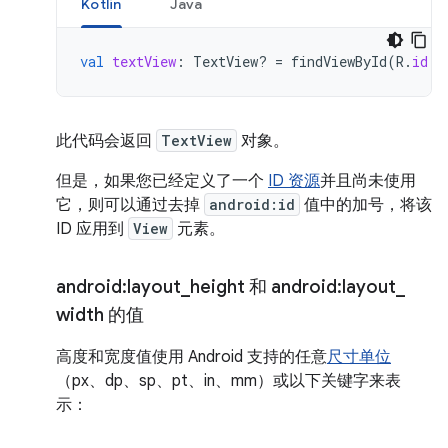
Kotlin
Java
val
textView
:
TextView? 
=
findViewById
(
R
.
id
.
n
此代码会返回
TextView
对象。
但是，如果您已经定义了一个
ID 资源
并且尚未使用
它，则可以通过去掉
android:id
值中的加号，将该
ID 应用到
View
元素。
android:layout
_
height 和 android:layout
_
width 的值
高度和宽度值使用 Android 支持的任意
尺寸单位
（px、dp、sp、pt、in、mm）或以下关键字来表
示：