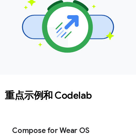
重点示例和 Codelab
Compose for Wear OS