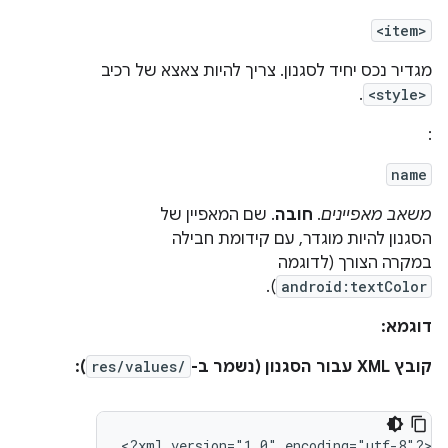
<item>
מגדיר נכס יחיד לסגנון. צריך להיות צאצא של רכיב
.
<style>
:
name
משאב מאפיינים
.
חובה
. שם המאפיין של
הסגנון להיות מוגדר, עם קידומת חבילה
במקרה הצורך (לדוגמה
).
android:textColor
דוגמא:
קובץ XML עבור הסגנון (נשמר ב-
res/values/
):
<?xml
version="1.0"
encoding="utf-8"?>
