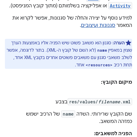
Activity
או אפליקציה בשלמותם (מתוך קובץ המניפסט).
למידע נוסף על יצירה והחלה של סגנונות, אפשר לקרוא את
המאמר
סגנונות ועיצובים
.
הערה:
סגנון הוא משאב פשוט שיש הפניה אליו באמצעות הערך
שצוין במאפיין
(לא השם של קובץ ה-XML). בתור לדוגמה, אפשר
name
לשלב משאבי סגנון עם משאבים פשוטים אחרים בקובץ XML אחד,
תחת רכיב
אחד.
<resources>
מיקום הקובץ:
.xml
filename
res/values/
בצבע
שם הקובץ שרירותי. השדה
name
של הרכיב ישמש
כמזהה המשאב.
הפניה למשאבים: