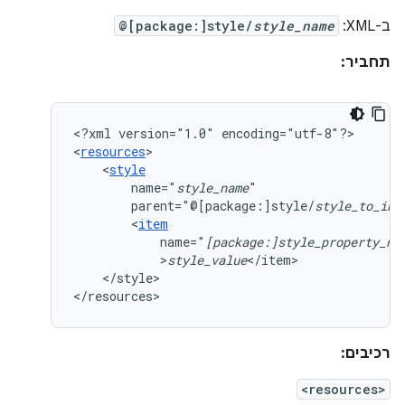
ב-XML:
style_name
@[package:]style/
תחביר:
<?xml
version="1.0"
encoding="utf-8"?>

<
resources
<
style
name="
style_name
parent="@[package:]style/
style_to_inh
<
item
name="
[package:]style_property_na
>
style_value
</style>

</resources>
רכיבים:
<resources>