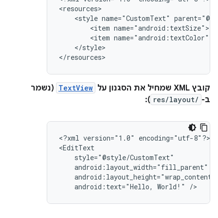
<style
name="CustomText"
<item
<item
</style>

</resources>
קובץ XML שמחיל את הסגנון על
TextView
(נשמר
ב-
res/layout/
):
<?xml
version="1.0"
encoding="utf-8"?>

android:text="Hello,
World!"
/>