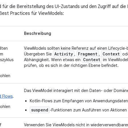
d für die Bereitstellung des UI-Zustands und den Zugriff auf di
e Best Practices für ViewModels:
Beschreibung
lten
ViewModels sollten keine Referenz auf einen Lifecycle
Activity
Fragment
Context
om
Übergeben Sie
,
,
od
Context
szyklus
Abhängigkeit. Wenn etwas ein
im ViewModel 
prüfen, ob es sich in der richtigen Ebene befindet.
ohlen
Das ViewModel interagiert mit den Daten- oder Domän
d Flows
.
Kotlin-Flows zum Empfangen von Anwendungsdaten
ohlen
suspend
-Funktionen zum Ausführen von Aktionen
f
Verwenden Sie ViewModels nicht in wiederverwendbare