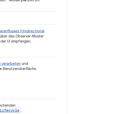
der -Modul platzieren.
atenflusses (Unidirectional
 über das Observer-Muster
 der UI empfangen.
 verarbeiten
und
e Benutzeroberfläche
rechenden
Lifecycle
.