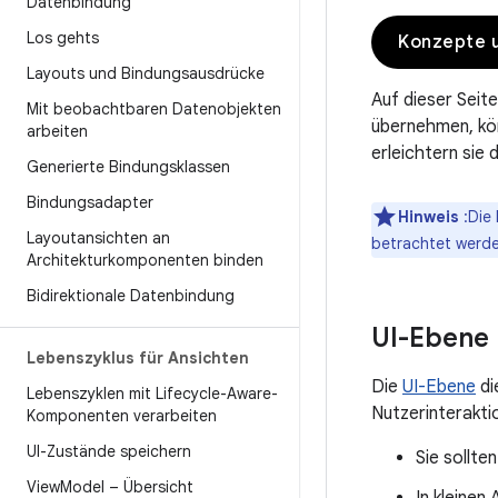
Datenbindung
Los gehts
Konzepte 
Layouts und Bindungsausdrücke
Auf dieser Seit
Mit beobachtbaren Datenobjekten
übernehmen, kön
arbeiten
erleichtern sie
Generierte Bindungsklassen
Bindungsadapter
Hinweis
:Die 
Layoutansichten an
betrachtet werden
Architekturkomponenten binden
Bidirektionale Datenbindung
UI-Ebene
Lebenszyklus für Ansichten
Die
UI-Ebene
di
Lebenszyklen mit Lifecycle-Aware-
Nutzerinteraktio
Komponenten verarbeiten
UI-Zustände speichern
Sie sollte
View
Model – Übersicht