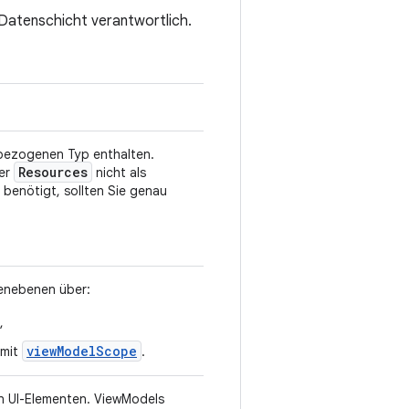
e Datenschicht verantwortlich.
-bezogenen Typ enthalten.
Resources
er
nicht als
benötigt, sollten Sie genau
enebenen über:
,
viewModelScope
 mit
.
n UI-Elementen. ViewModels