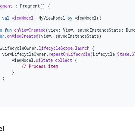
gment
:
Fragment
()
{
val
viewModel
:
MyViewModel
by
viewModel
()
e
fun
onViewCreated
(
view
:
View
,
savedInstanceState
:
Bun
er
.
onViewCreated
(
view
,
savedInstanceState
)
wLifecycleOwner
.
lifecycleScope
.
launch
{
viewLifecycleOwner
.
repeatOnLifecycle
(
Lifecycle
.
State
.
S
viewModel
.
uiState
.
collect
{
// Process item
}
}
l