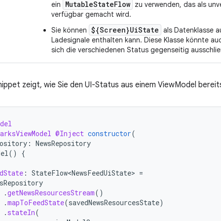
MutableStateFlow
ein
zu verwenden, das als unv
verfügbar gemacht wird.
${Screen}UiState
Sie können
als Datenklasse a
Ladesignale enthalten kann. Diese Klasse könnte auc
sich die verschiedenen Status gegenseitig ausschli
ippet zeigt, wie Sie den UI-Status aus einem ViewModel bereits
del
arksViewModel
@Inject
constructor
(
ository
:
NewsRepository
del
()
{
dState
:
StateFlow<NewsFeedUiState>
=
sRepository
.
getNewsResourcesStream
()
.
mapToFeedState
(
savedNewsResourcesState
)
.
stateIn
(