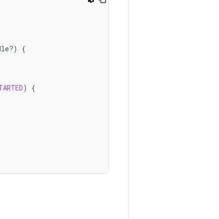
dle?)
{
TARTED
)
{