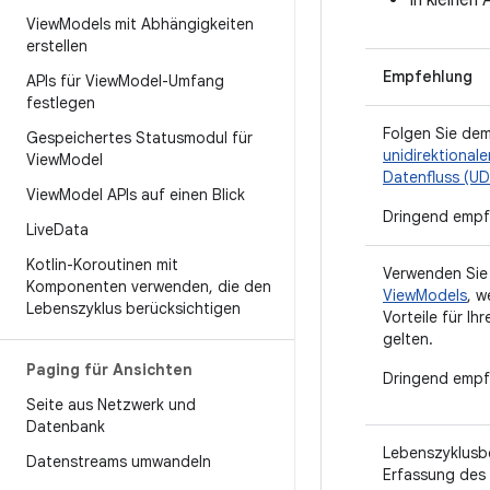
In kleinen
View
Models mit Abhängigkeiten
erstellen
Empfehlung
APIs für View
Model-Umfang
festlegen
Folgen Sie de
Gespeichertes Statusmodul für
unidirektionale
View
Model
Datenfluss (UD
View
Model APIs auf einen Blick
Dringend empf
Live
Data
Kotlin-Koroutinen mit
Verwenden Si
Komponenten verwenden
,
die den
ViewModels
, w
Lebenszyklus berücksichtigen
Vorteile für Ih
gelten.
Paging für Ansichten
Dringend empf
Seite aus Netzwerk und
Datenbank
Lebenszyklusb
Datenstreams umwandeln
Erfassung des 