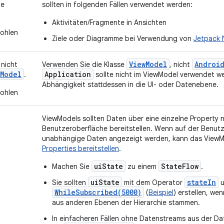
ne
sollten in folgenden Fällen verwendet werden:
Aktivitäten/Fragmente in Ansichten
ohlen
Ziele oder Diagramme bei Verwendung von
Jetpack 
ViewModel
Androi
nicht
Verwenden Sie die Klasse
, nicht
wModel
Application
.
sollte nicht im ViewModel verwendet we
Abhängigkeit stattdessen in die UI- oder Datenebene.
ohlen
ViewModels sollten Daten über eine einzelne Property
Benutzeroberfläche bereitstellen. Wenn auf der Benut
unabhängige Daten angezeigt werden, kann das View
Properties bereitstellen
.
uiState
StateFlow
Machen Sie
zu einem
.
uiState
stateIn
Sie sollten
mit dem Operator
u
WhileSubscribed(5000)
(
Beispiel
) erstellen, we
aus anderen Ebenen der Hierarchie stammen.
In einfacheren Fällen ohne Datenstreams aus der Da