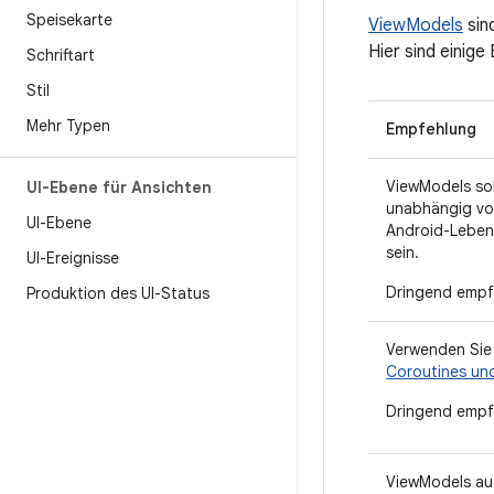
Speisekarte
ViewModels
sin
Hier sind einig
Schriftart
Stil
Mehr Typen
Empfehlung
ViewModels sol
UI-Ebene für Ansichten
unabhängig v
UI-Ebene
Android-Leben
sein.
UI-Ereignisse
Dringend empf
Produktion des UI-Status
Verwenden Sie
Coroutines un
Dringend empf
ViewModels au