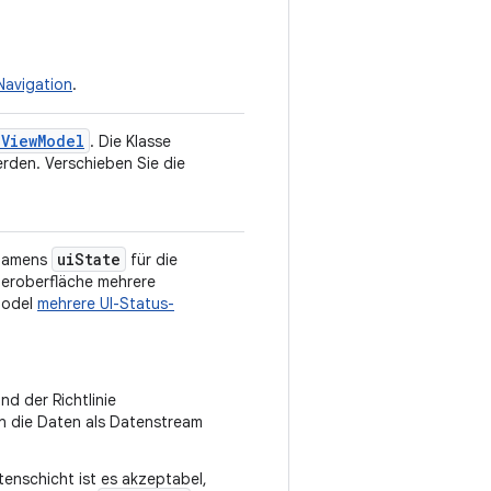
Navigation
.
dViewModel
. Die Klasse
rden. Verschieben Sie die
uiState
 namens
für die
zeroberfläche mehrere
Model
mehrere UI-Status-
nd der Richtlinie
nn die Daten als Datenstream
tenschicht ist es akzeptabel,