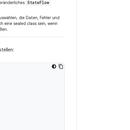
StateFlow
eränderliches
uswählen, die Daten, Fehler und
h eine sealed class sein, wenn
eßen.
tellen: