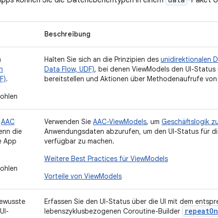
 Apps können Sie die Datenebenentypen in einem
-Paket o
Beschreibung
m
Halten Sie sich an die Prinzipien des
unidirektionalen D
n
Data Flow, UDF)
, bei denen ViewModels den UI-Status
F)
.
bereitstellen und Aktionen über Methodenaufrufe von
ohlen
e
AAC
Verwenden Sie
AAC-ViewModels
, um
Geschäftslogik zu
enn die
Anwendungsdaten abzurufen, um den UI-Status für di
re App
verfügbar zu machen.
Weitere Best Practices für ViewModels
ohlen
Vorteile von ViewModels
ewusste
Erfassen Sie den UI-Status über die UI mit dem entsp
repeatOn
UI-
lebenszyklusbezogenen Coroutine-Builder