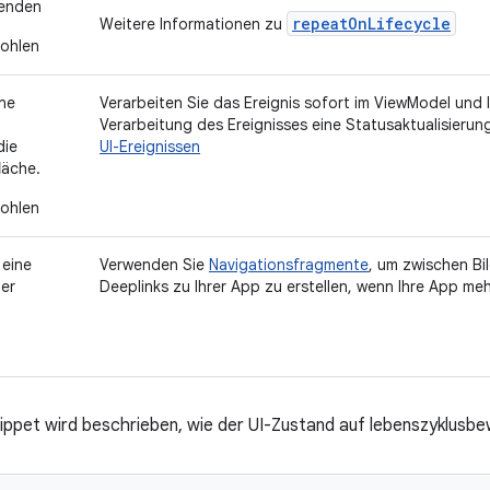
wenden
repeatOnLifecycle
Weitere Informationen zu
ohlen
ne
Verarbeiten Sie das Ereignis sofort im ViewModel und 
Verarbeitung des Ereignisses eine Statusaktualisierun
die
UI-Ereignissen
läche.
ohlen
 eine
Verwenden Sie
Navigationsfragmente
, um zwischen Bi
ner
Deeplinks zu Ihrer App zu erstellen, wenn Ihre App meh
ippet wird beschrieben, wie der UI-Zustand auf lebenszyklusbe