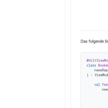
Das folgende Sn
@HiltViewMo
class
Bookm
newsRep
)
:
ViewMo
val
fee
new