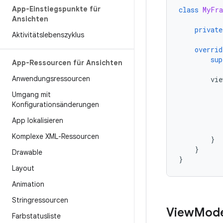
App-Einstiegspunkte für
class
MyFra
Ansichten
private
Aktivitätslebenszyklus
overrid
sup
App-Ressourcen für Ansichten
Anwendungsressourcen
vie
Umgang mit
Konfigurationsänderungen
App lokalisieren
Komplexe XML-Ressourcen
}
}
Drawable
}
Layout
Animation
Stringressourcen
View
Mode
Farbstatusliste