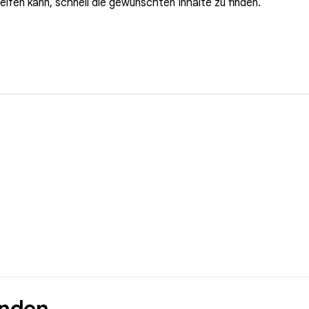
elfen kann, schnell die gewünschten Inhalte zu finden.
unden.