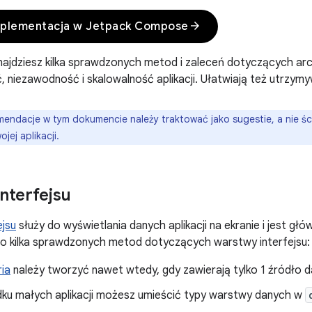
arrow_forward
implementacja w Jetpack Compose
znajdziesz kilka sprawdzonych metod i zaleceń dotyczących ar
, niezawodność i skalowalność aplikacji. Ułatwiają też utrzymyw
endacje w tym dokumencie należy traktować jako sugestie, a nie śc
jej aplikacji.
nterfejsu
ejsu
służy do wyświetlania danych aplikacji na ekranie i jest gł
to kilka sprawdzonych metod dotyczących warstwy interfejsu:
ia
należy tworzyć nawet wtedy, gdy zawierają tylko 1 źródło 
ku małych aplikacji możesz umieścić typy warstwy danych w