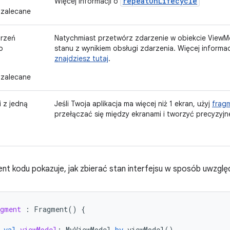
repeatOnLifecycle
Więcej informacji o
zalecane
arzeń
Natychmiast przetwórz zdarzenie w obiekcie ViewMo
o
stanu z wynikiem obsługi zdarzenia. Więcej informac
znajdziesz tutaj
.
zalecane
i z jedną
Jeśli Twoja aplikacja ma więcej niż 1 ekran, użyj
frag
przełączać się między ekranami i tworzyć precyzyjne l
nt kodu pokazuje, jak zbierać stan interfejsu w sposób uwzględ
gment
:
Fragment
()
{
val
viewModel
:
MyViewModel
by
viewModel
()