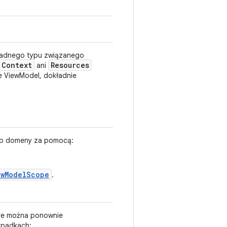
żadnego typu związanego
Context
Resources
ani
e ViewModel, dokładnie
lub domeny za pomocą:
ewModelScope
.
tóre można ponownie
ypadkach: