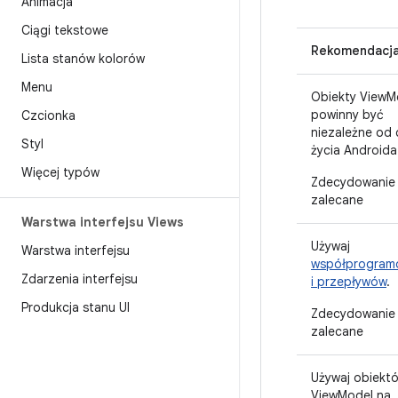
Animacja
Ciągi tekstowe
Rekomendacj
Lista stanów kolorów
Menu
Obiekty ViewM
powinny być
Czcionka
niezależne od 
Styl
życia Androida
Więcej typów
Zdecydowanie
zalecane
Warstwa interfejsu Views
Używaj
Warstwa interfejsu
współprogram
Zdarzenia interfejsu
i przepływów
.
Produkcja stanu UI
Zdecydowanie
zalecane
Używaj obiekt
ViewModel na