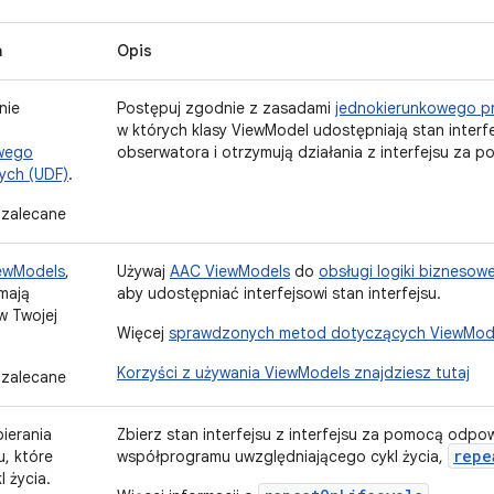
a
Opis
nie
Postępuj zgodnie z zasadami
jednokierunkowego p
w których klasy ViewModel udostępniają stan inter
wego
obserwatora i otrzymują działania z interfejsu za
ych (UDF)
.
zalecane
ewModels
,
Używaj
AAC ViewModels
do
obsługi logiki biznesowe
 mają
aby udostępniać interfejsowi stan interfejsu.
w Twojej
Więcej
sprawdzonych metod dotyczących ViewModel
Korzyści z używania ViewModels znajdziesz tutaj
zalecane
bierania
Zbierz stan interfejsu z interfejsu za pomocą odpo
repe
u, które
współprogramu uwzględniającego cykl życia,
l życia.