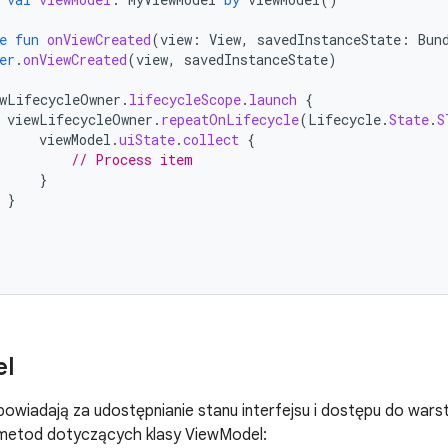
e
fun
onViewCreated
(
view
:
View
,
savedInstanceState
:
Bun
er
.
onViewCreated
(
view
,
savedInstanceState
)
wLifecycleOwner
.
lifecycleScope
.
launch
{
viewLifecycleOwner
.
repeatOnLifecycle
(
Lifecycle
.
State
.
S
viewModel
.
uiState
.
collect
{
// Process item
}
}
l
owiadają za udostępnianie stanu interfejsu i dostępu do warst
etod dotyczących klasy ViewModel: