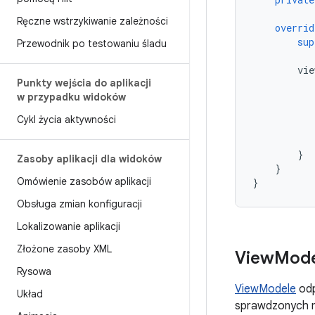
Ręczne wstrzykiwanie zależności
overrid
sup
Przewodnik po testowaniu śladu
vie
Punkty wejścia do aplikacji
w przypadku widoków
Cykl życia aktywności
}
Zasoby aplikacji dla widoków
}
Omówienie zasobów aplikacji
}
Obsługa zmian konfiguracji
Lokalizowanie aplikacji
Złożone zasoby XML
View
Mode
Rysowa
ViewModele
odp
Układ
sprawdzonych m