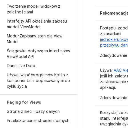
Tworzenie modeli widoków z
zależnościami
Rekomendacj
Interfejsy API określania zakresu
modeli View
Model
Postępuj zgod
z zasadami
Moduł Zapisany stan dla View
jednokierunko
Model
przepływu dan
Ściągawka dotycząca interfejsów
Zdecydowanie 
View
Model API
Dane Live Data
Używaj
AAC Vi
Używaj współprogramów Kotlin z
jeśli ich zalety
komponentami dopasowanymi do
zastosowanie 
cyklu życia
aplikacji.
Zdecydowanie 
Paging for Views
Strona z sieci i bazy danych
Korzystaj ze z
stanu interfejs
Przekształcanie strumieni danych
uwzględnia cyk