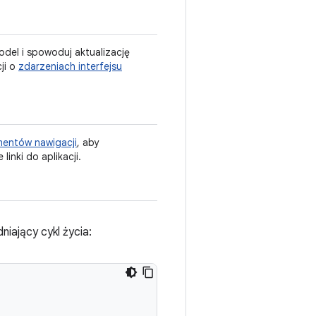
del i spowoduj aktualizację
ji o
zdarzeniach interfejsu
mentów nawigacji
, aby
inki do aplikacji.
niający cykl życia: