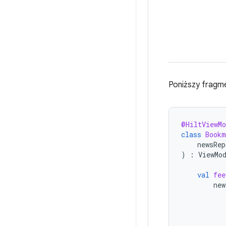
Poniższy fragme
@HiltViewMo
class
Bookm
newsRep
)
:
ViewMo
val
fee
new