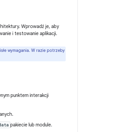
chitektury. Wprowadź je, aby
anie i testowanie aplikacji.
isłe wymagania. W razie potrzeby
ównym punktem interakcji
danych.
data
pakiecie lub module.