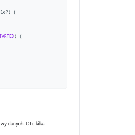
dle?)
{
TARTED
)
{
wy danych. Oto kilka