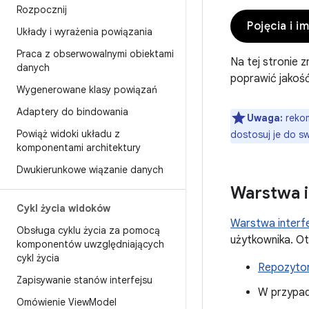
Rozpocznij
Pojęcia i 
Układy i wyrażenia powiązania
Praca z obserwowalnymi obiektami
Na tej stronie 
danych
poprawić jakość
Wygenerowane klasy powiązań
Adaptery do bindowania
Uwaga:
rekom
Powiąż widoki układu z
dostosuj je do swo
komponentami architektury
Dwukierunkowe wiązanie danych
Warstwa i
Cykl życia widoków
Warstwa interf
Obsługa cyklu życia za pomocą
użytkownika. O
komponentów uwzględniających
cykl życia
Repozytor
Zapisywanie stanów interfejsu
W przypad
Omówienie View
Model