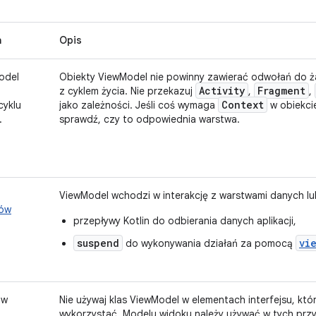
a
Opis
odel
Obiekty ViewModel nie powinny zawierać odwołań do 
Activity
Fragment
z cyklem życia. Nie przekazuj
,
,
Context
cyklu
jako zależności. Jeśli coś wymaga
w obiekci
.
sprawdź, czy to odpowiednia warstwa.
ViewModel wchodzi w interakcję z warstwami danych 
ów
przepływy Kotlin do odbierania danych aplikacji,
suspend
vi
do wykonywania działań za pomocą
ów
Nie używaj klas ViewModel w elementach interfejsu, k
wykorzystać. Modelu widoku należy używać w tych prz