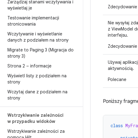
Zarządzaj stanami wczytywania i
Zdecydowanie 
wyświetlaj je
Testowanie implementacji
Nie wysyłaj zd
stronicowania
z ViewModel d
Wczytywanie i wyświetlanie
interfejsu.
danych z podziałem na strony
Zdecydowanie 
Migrate to Paging 3 (Migracja do
strony 3)
Używaj aplikacj
Strona 2 – informacje
aktywnością.
Wyświetl listy z podziałem na
Polecane
strony
Wczytaj dane z podziałem na
strony
Poniższy fragme
Wstrzykiwanie zależności
w przypadku widoków
class
MyFra
Wstrzykiwanie zależności za
pomocą Hilt
private