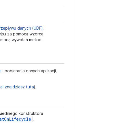
rzepływu danych (UDF)
,
fejsu za pomocą wzorca
 pomocą wywołań metod.
j
i pobierania danych aplikacji,
 znajdziesz tutaj
.
wiedniego konstruktora
atOnLifecycle
.