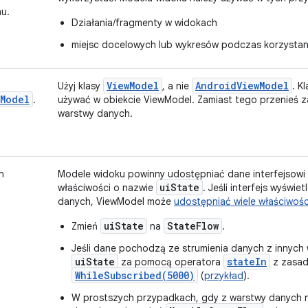
u.
Działania/fragmenty w widokach
miejsc docelowych lub wykresów podczas korzystan
ViewModel
AndroidViewModel
Użyj klasy
, a nie
. K
wModel
.
używać w obiekcie ViewModel. Zamiast tego przenieś za
warstwy danych.
n
Modele widoku powinny udostępniać dane interfejsow
uiState
właściwości o nazwie
. Jeśli interfejs wyświ
danych, ViewModel może
udostępniać wiele właściwości
uiState
StateFlow
Zmień
na
.
Jeśli dane pochodzą ze strumienia danych z innych w
uiState
stateIn
za pomocą operatora
z zasad
WhileSubscribed(5000)
(
przykład
).
W prostszych przypadkach, gdy z warstwy danych 