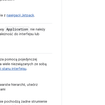
ia z
nawigacji Jetpack
.
Application
lasy
nie należy
leżność do interfejsu lub
i za pomocą pojedynczej
etla wiele niezwiązanych ze sobą
 stanu interfejsu
.
arstw hierarchii, utwórz
ami
nie pochodzą żadne strumienie