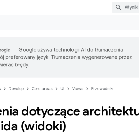
Google używa technologii AI do tłumaczenia
wój preferowany język. Tłumaczenia wygenerowane przez
ierać błędy.
s
Develop
Core areas
UI
Views
Przewodniki
nia dotyczące architekt
ida (widoki)