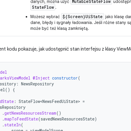
MutableStateFlow
danych, można użyć
udostępn
StateFlow
.
${Screen}UiState
Możesz wybrać
jako klasę da
dane, błędy i sygnały ładowania. Jeśli różne stany są
może być też klasą zamkniętą.
nt kodu pokazuje, jak udostępnić stan interfejsu z klasy ViewM
del
arksViewModel
@Inject
constructor
(
ository
:
NewsRepository
del
()
{
dState
:
StateFlow<NewsFeedUiState>
=
sRepository
.
getNewsResourcesStream
()
.
mapToFeedState
(
savedNewsResourcesState
)
.
stateIn
(
scope
=
viewModelScope
,