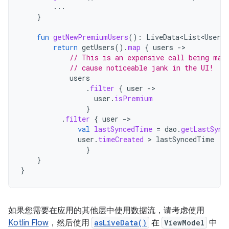
...
}
fun
getNewPremiumUsers
():
LiveData<List<User>
>
return
getUsers
().
map
{
users
-
// This is an expensive call being mad
// cause noticeable jank in the UI!
users
.
filter
{
user
-
user
.
isPremium
}
.
filter
{
user
-
val
lastSyncedTime
=
dao
.
getLastSync
user
.
timeCreated
 > 
lastSyncedTime
}
}
}
如果您需要在应用的其他层中使用数据流，请考虑使用
Kotlin Flow
，然后使用
asLiveData()
在
ViewModel
中