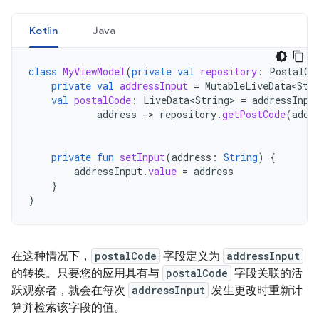
Kotlin
Java
class
MyViewModel
(
private
val
repository
:
PostalCo
private
val
addressInput
=
MutableLiveData<Str
val
postalCode
:
LiveData<String>
=
addressInpu
address
-
>
repository
.
getPostCode
(
addr
private
fun
setInput
(
address
:
String
)
{
addressInput
.
value
=
address
}
}
在这种情况下，
postalCode
字段定义为
addressInput
的转换。只要您的应用具有与
postalCode
字段关联的活
跃观察者，就会在每次
addressInput
发生更改时重新计
算并检索该字段的值。