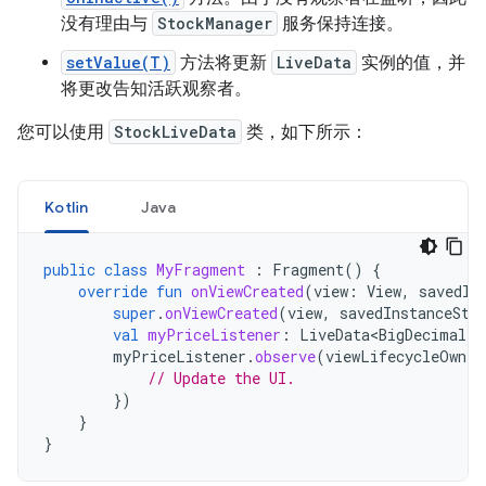
没有理由与
StockManager
服务保持连接。
setValue(T)
方法将更新
LiveData
实例的值，并
将更改告知活跃观察者。
您可以使用
StockLiveData
类，如下所示：
Kotlin
Java
public
class
MyFragment
:
Fragment
()
{
override
fun
onViewCreated
(
view
:
View
,
savedIn
super
.
onViewCreated
(
view
,
savedInstanceSta
val
myPriceListener
:
LiveData<BigDecimal>
myPriceListener
.
observe
(
viewLifecycleOwner
// Update the UI.
})
}
}