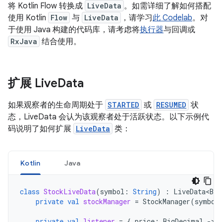
将 Kotlin Flow 转换成
LiveData
。如需详细了解如何搭配
使用 Kotlin
Flow
与
LiveData
，请学习
此 Codelab
。对
于使用 Java 构建的代码库，请考虑将
执行器
与回调或
RxJava
结合使用。
扩展 Live
Data
如果观察者的生命周期处于
STARTED
或
RESUMED
状
态，LiveData 会认为该观察者处于活跃状态。以下示例代
码说明了如何扩展
LiveData
类：
Kotlin
Java
class
StockLiveData
(
symbol
:
String
)
:
LiveData<Big
private
val
stockManager
=
StockManager
(
symbol
private
val
listener
=
{
price
:
BigDecimal
-