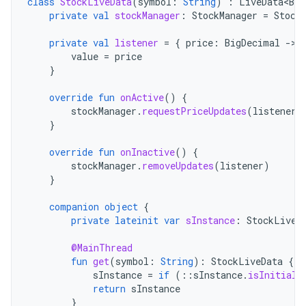
class
StockLiveData
(
symbol
:
String
)
:
LiveData<Big
private
val
stockManager
:
StockManager
=
Stock
private
val
listener
=
{
price
:
BigDecimal
-
value
=
price
}
override
fun
onActive
()
{
stockManager
.
requestPriceUpdates
(
listener
)
}
override
fun
onInactive
()
{
stockManager
.
removeUpdates
(
listener
)
}
companion
object
{
private
lateinit
var
sInstance
:
StockLiveD
@MainThread
fun
get
(
symbol
:
String
):
StockLiveData
{
sInstance
=
if
(
::
sInstance
.
isInitiali
return
sInstance
}