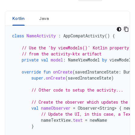
Kotlin
Java
class
NameActivity
:
AppCompatActivity
()
{
// Use the 'by viewModels()' Kotlin property d
// from the activity-ktx artifact
private
val
model
:
NameViewModel
by
viewModels
override
fun
onCreate
(
savedInstanceState
:
Bund
super
.
onCreate
(
savedInstanceState
)
// Other code to setup the activity...
// Create the observer which updates the UI
val
nameObserver
=
Observer<String>
{
newN
// Update the UI, in this case, a Text
nameTextView
.
text
=
newName
}