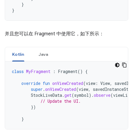
}
}
并且您可以在 Fragment 中使用它，如下所示：
Kotlin
Java
class
MyFragment
:
Fragment
()
{
override
fun
onViewCreated
(
view
:
View
,
savedIn
super
.
onViewCreated
(
view
,
savedInstanceSta
StockLiveData
.
get
(
symbol
).
observe
(
viewLife
// Update the UI.
})
}