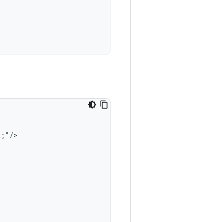
;"/>
