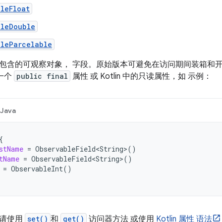
leFloat
bleDouble
bleParcelable
包含的可观察对象， 字段。原始版本可避免在访问期间装箱和开
建一个
public final
属性 或 Kotlin 中的只读属性，如 示例：
Java
{
stName
=
ObservableField<String
>
()
tName
=
ObservableField<String
>
()
=
ObservableInt
()
，请使用
set()
和
get()
访问器方法 或使用
Kotlin 属性 语法