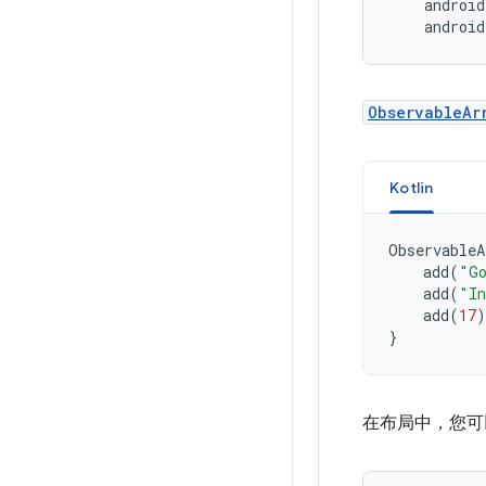
ObservableAr
Kotlin
ObservableA
add
(
"G
add
(
"In
add
(
17
)
}
在布局中，您可