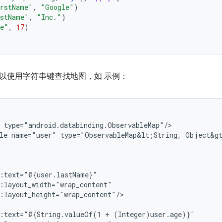
rstName"
,
"Google"
)
stName"
,
"Inc."
)
ge"
,
17
)
以使用字符串键查找地图，如 示例：
le
name="user"
type="ObservableMap&lt;String,
Object&gt
:layout_height="wrap_content"/>

d:text="@{String.valueOf(1
+