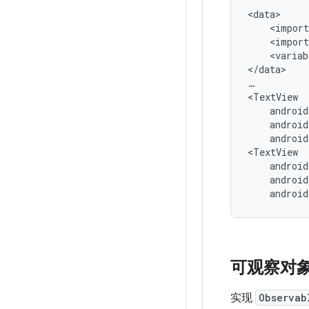
<import
<import
<variab
</data>

…

android
androi
可观察对
实现
Observab