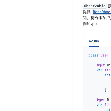
Observable
接
提供
BaseObse
知。待办事项 
例所示：
Kotlin
class
User
@get
:
Bi
var
fir
set
}
@get
:
Bi
var
las
set