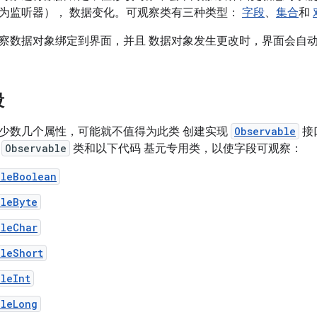
为监听器）， 数据变化。可观察类有三种类型：
字段
、
集合
和
察数据对象绑定到界面，并且 数据对象发生更改时，界面会自
段
少数几个属性，可能就不值得为此类 创建实现
Observable
接
用
Observable
类和以下代码 基元专用类，以使字段可观察：
bleBoolean
bleByte
bleChar
bleShort
leInt
bleLong