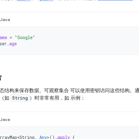
Java
ame
=
"Google"
ser
.
age
合
态结构来保存数据。可观察集合 可以使用密钥访问这些结构。
型（如
String
）时非常有用，如 示例：
Java
rrayMap<String
,
Any
>
().
apply
{