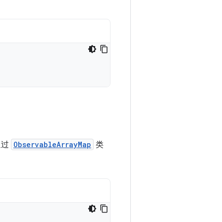
通过
ObservableArrayMap
类