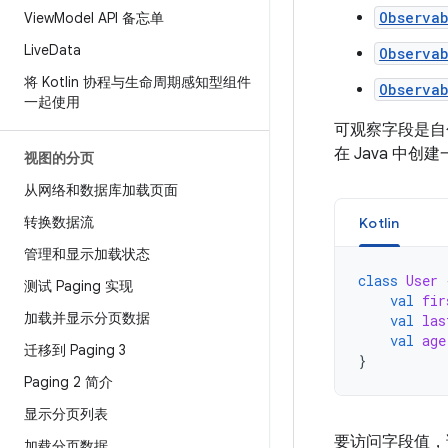
Observab
View
Model API 备忘单
Live
Data
Observa
将 Kotlin 协程与生命周期感知型组件
Observa
一起使用
可观察字段是自
在 Java 中创
视图的分页
从网络和数据库加载页面
转换数据流
Kotlin
管理和显示加载状态
class
User
测试 Paging 实现
val
fir
加载并显示分页数据
val
las
val
age
迁移到 Paging 3
}
Paging 2 简介
显示分页列表
要访问字段值
加载分页数据