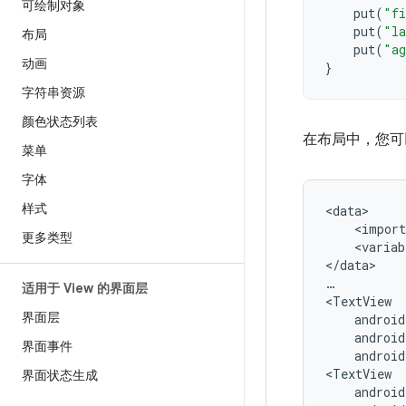
可绘制对象
put
(
"fi
put
(
"la
布局
put
(
"a
动画
}
字符串资源
颜色状态列表
在布局中，您可
菜单
字体
样式
<import
更多类型
<variab
</data>

…

适用于 View 的界面层
界面层
界面事件
android
界面状态生成
androi