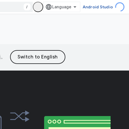
/
Android Studio
误。