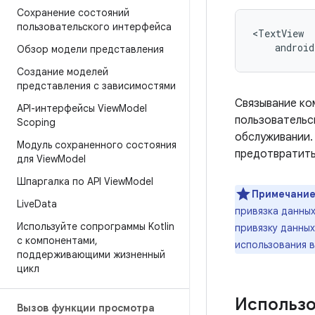
Сохранение состояний
пользовательского интерфейса
androi
Обзор модели представления
Создание моделей
представления с зависимостями
Связывание ко
API-интерфейсы View
Model
пользовательск
Scoping
обслуживании.
Модуль сохраненного состояния
предотвратить
для View
Model
Шпаргалка по API View
Model
Примечание
Live
Data
привязка данных
Используйте сопрограммы Kotlin
привязку данны
с компонентами
,
использования в
поддерживающими жизненный
цикл
Использо
Вызов функции просмотра