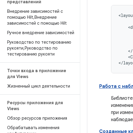
представлений
Внедрение зависимостей с
<layou
помощью Hilt
,
Внедрение
зависимостей с помощью Hilt
Ручное внедрение зависимостей
Руководство по тестированию
рукояти
,
Руководство по
тестированию рукояти
<C
Точки входа в приложение
для Views
Жизненный цикл деятельности
Работа с на
Библиоте
Ресурсы приложения для
изменени
Views
при измен
Обзор ресурсов приложения
наблюдае
Обрабатывать изменения
Созданные кл