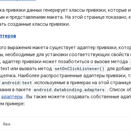
а привязки данных генерирует классы привязки, которые 
м и представлениям макета. На этой странице показано, к
ать созданные классы привязки.
птеров
ого выражения макета существует адаптер привязки, кото
ы, необходимые для установки соответствующих свойств 
, адаптер привязки может позаботиться о вызове метода
 text или вызвать метод
setOnClickListener()
для добавл
щелчка. Наиболее распространенные адаптеры привязки, т
а
android:text
используемые в примерах на этой странице
вания в пакете
android.databinding.adapters
. Список о
е
адаптеры
. Вы также можете создавать собственные адапт
м примере:
Ява