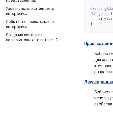
представлений
.
@BindingAda
Уровень пользовательского
fun
goneUnl
интерфейса
view
.
vi
События пользовательского
}
интерфейса
Создание состояния
пользовательского интерфейса
Привязка вид
Библиоте
для разр
компонен
разработ
Двусторонняя
Библиоте
использу
свойства