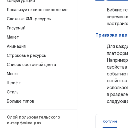
конфигурации
Локализуйте свое приложение
Библиотек
переменны
Сложные XML-ресурсы
настраив
Рисуемый
Привязка ада
Макет
Анимация
Для кажд
платформ
Строковые ресурсы
Например
Список состояний цвета
свойства
Меню
событию 
свойств
Шрифт
использо
Стиль
в раздел
Больше типов
следующе
Слой пользовательского
Котлин
интерфейса для