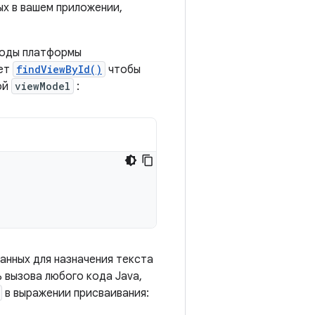
ых в вашем приложении,
тоды платформы
ает
findViewById()
чтобы
ой
viewModel
:
анных для назначения текста
 вызова любого кода Java,
в выражении присваивания: