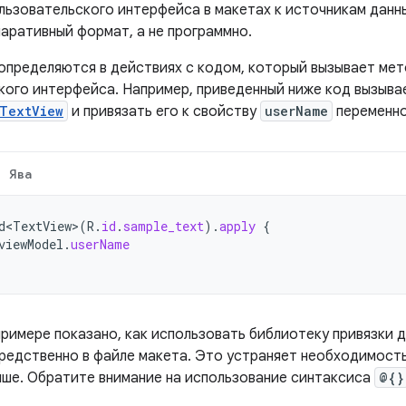
льзовательского интерфейса в макетах к источникам данн
ларативный формат, а не программно.
определяются в действиях с кодом, который вызывает ме
кого интерфейса. Например, приведенный ниже код вызыв
TextView
и привязать его к свойству
userName
переменн
Ява
d<TextView>
(
R
.
id
.
sample_text
).
apply
{
viewModel
.
userName
римере показано, как использовать библиотеку привязки д
редственно в файле макета. Это устраняет необходимость
ыше. Обратите внимание на использование синтаксиса
@{}