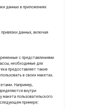
зки данных в приложениях
 привязки данных, включая
еременные с представлениями
лассы, необходимые для
тека предоставляет такие
спользовать в своих макетах.
етами. Например,
пределяются внутри
у макета пользовательского
в следующем примере: