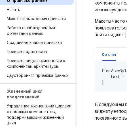
О привязке данных
компоненты по
Начать
используя дек
Макеты и выражения привязки
Макеты часто 
Работа с наблюдаемыми
пользовательс
объектами данных
найти виджет
Созданные классы привязки
Привязка адаптеров
Котлин
Привязка видов компоновки к
компонентам архитектуры
findViewByI
Двусторонняя привязка данных
text
=
}
Жизненный цикл
представлений
В следующем п
Управление жизненными циклами
виджету непос
с помощью компонентов
,
поддерживающих жизненный
показанного в
цикл