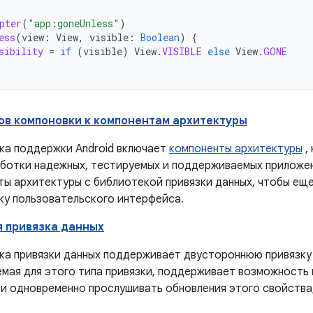
pter
(
"app:goneUnless"
)
ess
(
view
:
View
,
visible
:
Boolean
)
{
sibility
=
if
(
visible
)
View
.
VISIBLE
else
View
.
GONE
ов компоновки к компонентам архитектуры
ка поддержки Android включает
компоненты архитектуры
,
аботки надежных, тестируемых и поддерживаемых приложе
ты архитектуры с библиотекой привязки данных, чтобы ещ
ку пользовательского интерфейса.
 привязка данных
ка привязки данных поддерживает двустороннюю привязку 
емая для этого типа привязки, поддерживает возможность 
 и одновременно прослушивать обновления этого свойства