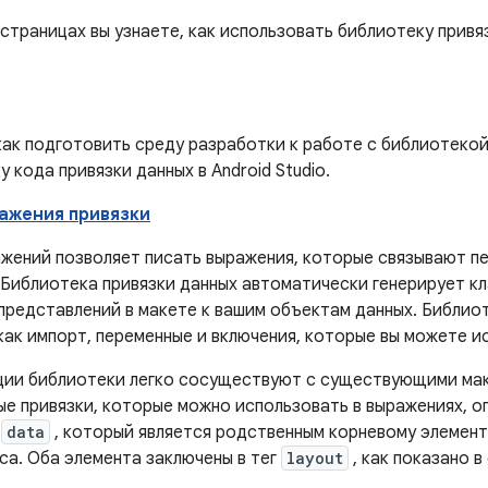
страницах вы узнаете, как использовать библиотеку привя
как подготовить среду разработки к работе с библиотекой
 кода привязки данных в Android Studio.
ажения привязки
ажений позволяет писать выражения, которые связывают п
 Библиотека привязки данных автоматически генерирует к
 представлений в макете к вашим объектам данных. Библио
как импорт, переменные и включения, которые вы можете и
ции библиотеки легко сосуществуют с существующими мак
ые привязки, которые можно использовать в выражениях, о
а
data
, который является родственным корневому элемент
са. Оба элемента заключены в тег
layout
, как показано 