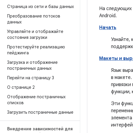
Страница из сети и базы данных
На следующих 
Android.
Преобразование потоков
данных
Начать
Управляйте и отображайте
состояния загрузки
Узнайте, 
поддержку
Протестируйте реализацию
пейджинга
Макеты и выр
Загрузка и отображение
постраничных данных
Язык выр
в макете.
Перейти на страницу 3
привязки
О странице 2
функции, 
Отображение постраничных
списков
Эти функ
переменн
Загрузить постраничные данные
элемент
интерфей
Внедрение зависимостей для