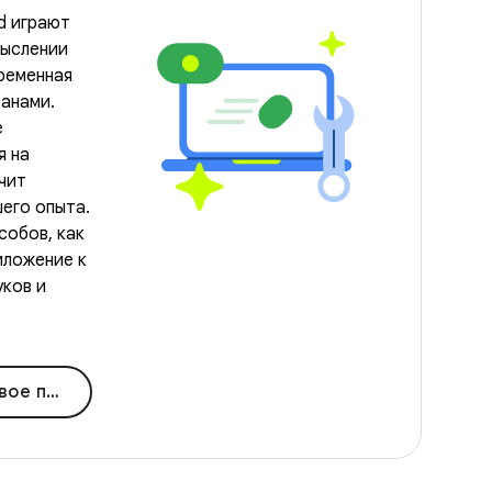
d играют
мыслении
временная
анами.
е
я на
чит
его опыта.
собов, как
иложение к
ков и
я ChromeOS