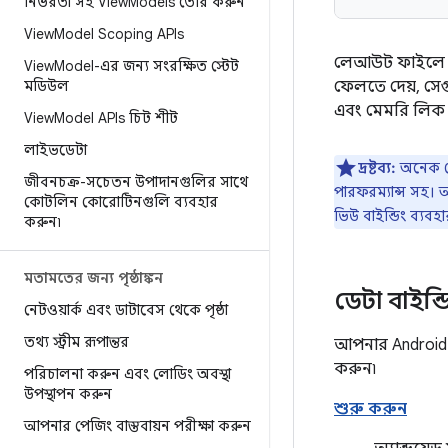
নির্ভরতা সহ View
Models তৈরি করুন
View
Model Scoping APIs
লেআউট ফাইলে বা
View
Model-এর জন্য সংরক্ষিত স্টেট
মডিউল
ফেলতে দেয়, সে
এবং মেমরি লিক এ
View
Model APIs চিট শীট
লাইভডেটা
দ্রষ্টব্য:
অনেক ক্
জীবনচক্র-সচেতন উপাদানগুলির সাথে
পারফরম্যান্স সহ।
কোটলিন কোরোটিনগুলি ব্যবহার
ভিউ বাইন্ডিং ব্যব
করুন৷
মতামতের জন্য পৃষ্ঠাঙ্কন
ডেটা বাইন্ড
নেটওয়ার্ক এবং ডাটাবেস থেকে পৃষ্ঠা
তথ্য স্ট্রীম রূপান্তর
আপনার Android অ্
করুন৷
পরিচালনা করুন এবং লোডিং অবস্থা
উপস্থাপন করুন
শুরু করুন
আপনার পেজিং বাস্তবায়ন পরীক্ষা করুন