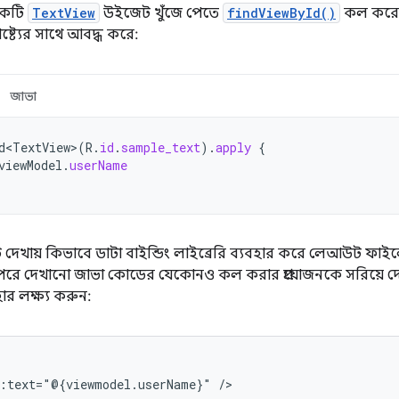
একটি
TextView
উইজেট খুঁজে পেতে
findViewById()
কল করে
ষ্ট্যের সাথে আবদ্ধ করে:
জাভা
d<TextView>
(
R
.
id
.
sample_text
).
apply
{
viewModel
.
userName
দেখায় কিভাবে ডাটা বাইন্ডিং লাইব্রেরি ব্যবহার করে লেআউট ফাইল
পরে দেখানো জাভা কোডের যেকোনও কল করার প্রয়োজনকে সরিয়ে দেয়। 
হার লক্ষ্য করুন:
d:text="@{viewmodel.userName}"