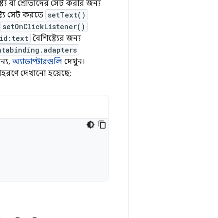
িষ্ট্য বা শ্রোতাদের সেট করার জন্য
িষ্ট্য সেট করতে
setText()
setOnClickListener()
id:text
বৈশিষ্ট্যের জন্য
atabinding.adapters
ন্য,
অ্যাডাপ্টারগুলি
দেখুন।
াহরণে দেখানো হয়েছে: