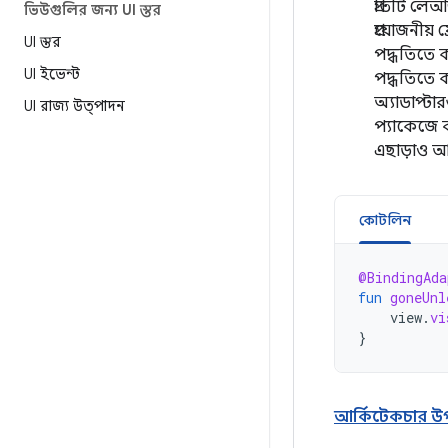
প্রতিটি লেআ
ভিউগুলির জন্য UI স্তর
প্রয়োজনীয়
UI স্তর
পদ্ধতিতে 
UI ইভেন্ট
পদ্ধতিতে ক
অ্যাডাপ্টা
UI রাজ্য উত্পাদন
প্যাকেজে ব
এছাড়াও আ
কোটলিন
@BindingAda
fun
goneUnl
view
.
vi
}
আর্কিটেকচার উপা