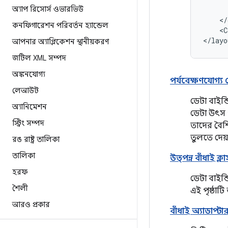
অ্যাপ রিসোর্স ওভারভিউ
কনফিগারেশন পরিবর্তন হ্যান্ডেল
<C
আপনার অ্যাপ্লিকেশন স্থানীয়করণ
জটিল XML সম্পদ
অঙ্কনযোগ্য
পর্যবেক্ষণযোগ্
লেআউট
ডেটা বাইন্ড
অ্যানিমেশন
ডেটা উৎস 
স্ট্রিং সম্পদ
তাদের বৈশি
তুলতে দেয়
রঙ রাষ্ট্র তালিকা
তালিকা
উত্পন্ন বাঁধাই ক্লা
হরফ
ডেটা বাইন্
শৈলী
এই পৃষ্ঠাট
আরও প্রকার
বাঁধাই অ্যাডাপ্টা