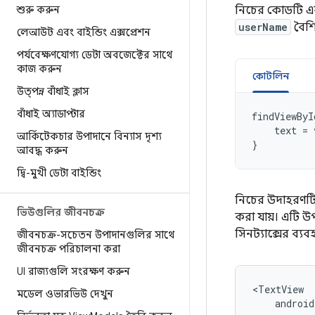
শুরু করুন
নিচের কোডটি 
userName
বৈশি
লেআউট এবং বাইন্ডিং এক্সপ্রেশন
পর্যবেক্ষণযোগ্য ডেটা অবজেক্টের সাথে
কাজ করুন
কোটলিন
উত্পন্ন বাঁধাই ক্লাস
বাঁধাই অ্যাডাপ্টার
findViewByI
text
=
আর্কিটেকচার উপাদানে বিন্যাস দৃশ্য
}
আবদ্ধ করুন
দ্বি-মুখী ডেটা বাইন্ডিং
নিচের উদাহরণটি 
ভিউগুলির জীবনচক্র
করা যায়। এটি উ
সিনট্যাক্সের ব্যব
জীবনচক্র-সচেতন উপাদানগুলির সাথে
জীবনচক্র পরিচালনা করা
UI রাজ্যগুলি সংরক্ষণ করুন
মডেল ওভারভিউ দেখুন
androi