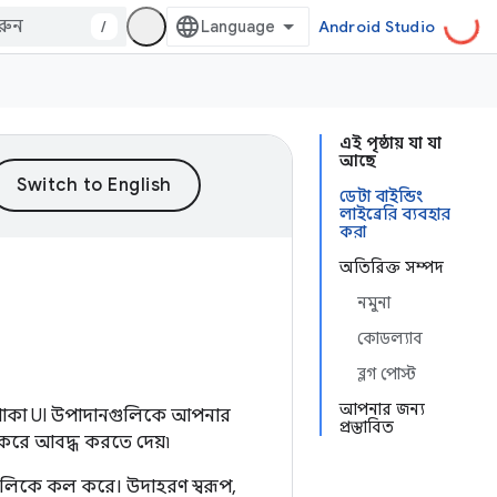
/
Android Studio
এই পৃষ্ঠায় যা যা
আছে
ডেটা বাইন্ডিং
লাইব্রেরি ব্যবহার
করা
অতিরিক্ত সম্পদ
নমুনা
কোডল্যাব
ব্লগ পোস্ট
আপনার জন্য
 থাকা UI উপাদানগুলিকে আপনার
প্রস্তাবিত
র করে আবদ্ধ করতে দেয়৷
িগুলিকে কল করে। উদাহরণ স্বরূপ,