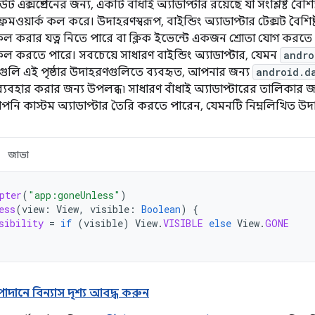
উট এক্সপ্রেশনের জন্য, একটি বাঁধাই অ্যাডাপ্টার রয়েছে যা সংশ্লিষ্ট বৈশ
 ফ্রেমওয়ার্ক কল করে। উদাহরণস্বরূপ, বাইন্ডিং অ্যাডাপ্টার টেক্সট বৈশ
কল করার যত্ন নিতে পারে বা ক্লিক ইভেন্টে একজন শ্রোতা যোগ করতে
ল করতে পারে। সবচেয়ে সাধারণ বাইন্ডিং অ্যাডাপ্টার, যেমন
andro
রগুলি এই পৃষ্ঠার উদাহরণগুলিতে ব্যবহৃত, আপনার জন্য
android.d
্যবহার করার জন্য উপলব্ধ৷ সাধারণ বাঁধাই অ্যাডাপ্টারের তালিকার জ
পনি কাস্টম অ্যাডাপ্টার তৈরি করতে পারেন, যেমনটি নিম্নলিখিত উদ
জাভা
pter
(
"app:goneUnless"
)
ess
(
view
:
View
,
visible
:
Boolean
)
{
sibility
=
if
(
visible
)
View
.
VISIBLE
else
View
.
GONE
দানে বিন্যাস দৃশ্য আবদ্ধ করুন