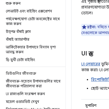
এই পৃষ্ঠায় স্থা
শুরু করুন
প্রসারণযোগ্যতা
লেআউট এবং বাইন্ডিং এক্সপ্রেশন
তোলে।
পর্যবেক্ষণযোগ্য ডেটা অবজেক্টের সাথে
কাজ করুন
দ্রষ্টব্য:
নথিতে থ
উত্পন্ন বাঁধাই ক্লাস
সেগুলোকে আপনার অ
বাঁধাই অ্যাডাপ্টার
আর্কিটেকচার উপাদানে বিন্যাস দৃশ্য
আবদ্ধ করুন
UI স্তর
দ্বি-মুখী ডেটা বাইন্ডিং
UI লেয়ারের
ভূমিক
কাজ করা। UI লেয
ভিউগুলির জীবনচক্র
রিপোজিটর
জীবনচক্র-সচেতন উপাদানগুলির সাথে
জীবনচক্র পরিচালনা করা
ছোট অ্যাপ
UI রাজ্যগুলি সংরক্ষণ করুন
মডেল ওভারভিউ দেখুন
সুপারিশ