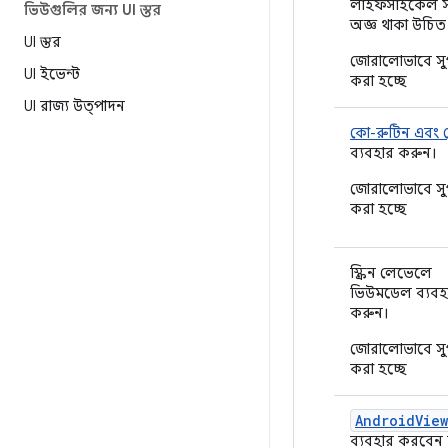
লাইফসাইকেল সম
ভিউগুলির জন্য UI স্তর
অজ্ঞ থাকা উচিত
UI স্তর
জোরালোভাবে সু
UI ইভেন্ট
করা হচ্ছে
UI রাজ্য উত্পাদন
কো-রুটিন এবং ফ
ব্যবহার করুন।
জোরালোভাবে সু
করা হচ্ছে
স্ক্রিন লেভেলে
ভিউমডেল ব্যবহ
করুন।
জোরালোভাবে সু
করা হচ্ছে
AndroidVie
ব্যবহার করবেন 