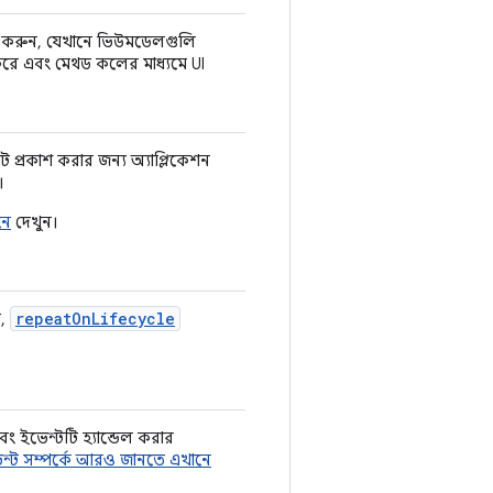
 করুন, যেখানে ভিউমডেলগুলি
শ করে এবং মেথড কলের মাধ্যমে UI
ট প্রকাশ করার জন্য অ্যাপ্লিকেশন
।
নে
দেখুন।
repeatOnLifecycle
র,
ং ইভেন্টটি হ্যান্ডেল করার
েন্ট সম্পর্কে আরও জানতে এখানে