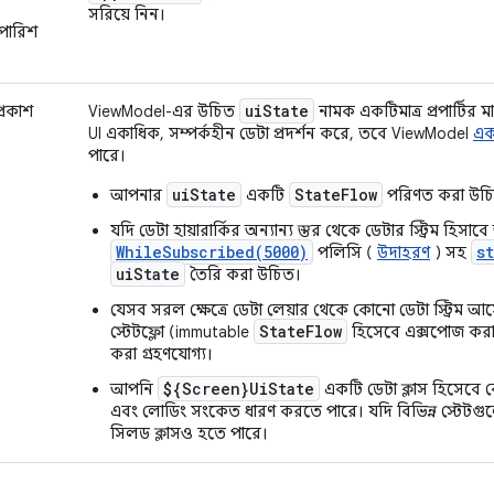
সরিয়ে নিন।
পারিশ
uiState
্রকাশ
ViewModel-এর উচিত
নামক একটিমাত্র প্রপার্টির ম
UI একাধিক, সম্পর্কহীন ডেটা প্রদর্শন করে, তবে ViewModel
একা
পারে।
uiState
StateFlow
আপনার
একটি
পরিণত করা উচ
যদি ডেটা হায়ারার্কির অন্যান্য স্তর থেকে ডেটার স্ট্রিম হ
WhileSubscribed(5000)
s
পলিসি (
উদাহরণ
) সহ
uiState
তৈরি করা উচিত।
যেসব সরল ক্ষেত্রে ডেটা লেয়ার থেকে কোনো ডেটা স্ট্রিম
StateFlow
স্টেটফ্লো (immutable
হিসেবে এক্সপোজ কর
করা গ্রহণযোগ্য।
${Screen}UiState
আপনি
একটি ডেটা ক্লাস হিসেবে বে
এবং লোডিং সংকেত ধারণ করতে পারে। যদি বিভিন্ন স্টেটগুলো স
সিলড ক্লাসও হতে পারে।