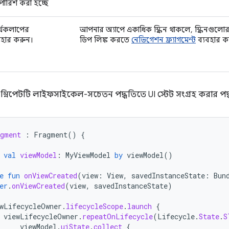
ারিশ করা হচ্ছে
্যকলাপের
আপনার অ্যাপে একাধিক স্ক্রিন থাকলে, স্ক্রিনগুল
যবহার করুন।
ডিপ লিঙ্ক করতে
নেভিগেশন ফ্র্যাগমেন্ট
ব্যবহার ক
স্নিপেটটি লাইফসাইকেল-সচেতন পদ্ধতিতে UI স্টেট সংগ্রহ করার পদ্ধ
gment
:
Fragment
()
{
val
viewModel
:
MyViewModel
by
viewModel
()
e
fun
onViewCreated
(
view
:
View
,
savedInstanceState
:
Bun
er
.
onViewCreated
(
view
,
savedInstanceState
)
wLifecycleOwner
.
lifecycleScope
.
launch
{
viewLifecycleOwner
.
repeatOnLifecycle
(
Lifecycle
.
State
.
S
viewModel
.
uiState
.
collect
{