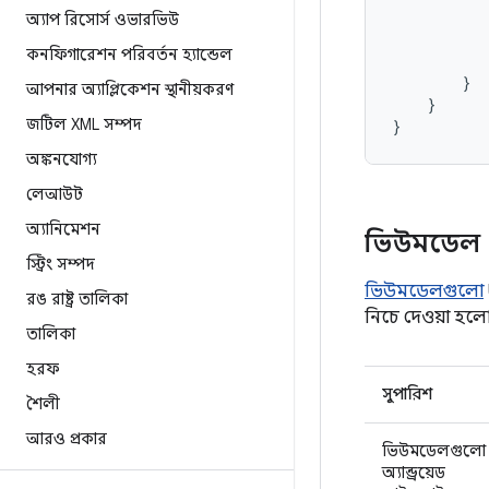
অ্যাপ রিসোর্স ওভারভিউ
কনফিগারেশন পরিবর্তন হ্যান্ডেল
}
আপনার অ্যাপ্লিকেশন স্থানীয়করণ
}
জটিল XML সম্পদ
}
অঙ্কনযোগ্য
লেআউট
অ্যানিমেশন
ভিউমডেল
স্ট্রিং সম্পদ
ভিউমডেলগুলো
রঙ রাষ্ট্র তালিকা
নিচে দেওয়া হলো
তালিকা
হরফ
সুপারিশ
শৈলী
আরও প্রকার
ভিউমডেলগুলো
অ্যান্ড্রয়েড