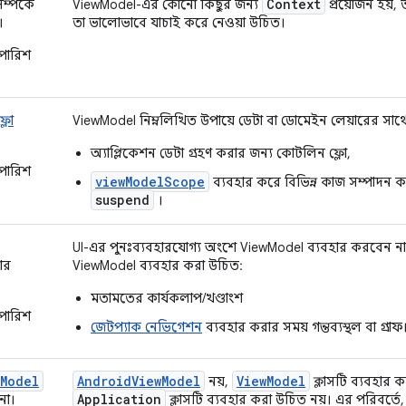
Context
্পর্কে
ViewModel-এর কোনো কিছুর জন্য
প্রয়োজন হয়,
।
তা ভালোভাবে যাচাই করে নেওয়া উচিত।
পারিশ
্লো
ViewModel নিম্নলিখিত উপায়ে ডেটা বা ডোমেইন লেয়ারের সা
অ্যাপ্লিকেশন ডেটা গ্রহণ করার জন্য কোটলিন ফ্লো,
পারিশ
viewModelScope
ব্যবহার করে বিভিন্ন কাজ সম্পাদন
suspend
।
UI-এর পুনঃব্যবহারযোগ্য অংশে ViewModel ব্যবহার করবেন না। 
ার
ViewModel ব্যবহার করা উচিত:
মতামতের কার্যকলাপ/খণ্ডাংশ
পারিশ
জেটপ্যাক নেভিগেশন
ব্যবহার করার সময় গন্তব্যস্থল বা গ্রাফ
wModel
AndroidViewModel
ViewModel
নয়,
ক্লাসটি ব্যবহার 
Application
না।
ক্লাসটি ব্যবহার করা উচিত নয়। এর পরিবর্তে, ড