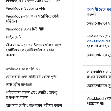
নির্ভরতা সহ View
Models তৈরি করুন
View
Model Scoping APIs
একমুখী ডেটা প্র
করুন।
View
Model-এর জন্য সংরক্ষিত স্টেট
মডিউল
জোরালোভাবে সুপ
View
Model APIs চিট শীট
আপনার অ্যাপের
লাইভডেটা
ViewModel-এর
জীবনচক্র-সচেতন উপাদানগুলির সাথে
হলে তা ব্যবহার
কোটলিন কোরোটিনগুলি ব্যবহার
করুন৷
জোরালোভাবে সুপ
মতামতের জন্য পৃষ্ঠাঙ্কন
লাইফসাইকেল-সচ
নেটওয়ার্ক এবং ডাটাবেস থেকে পৃষ্ঠা
সংগ্রহ ব্যবহার 
তথ্য স্ট্রীম রূপান্তর
জোরালোভাবে সুপ
পরিচালনা করুন এবং লোডিং অবস্থা
উপস্থাপন করুন
ViewModel থেকে
পাঠাবেন না।
আপনার পেজিং বাস্তবায়ন পরীক্ষা করুন