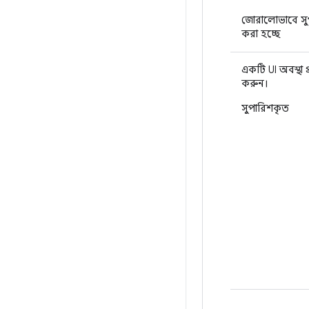
জোরালোভাবে সু
করা হচ্ছে
একটি UI অবস্থা প
করুন।
সুপারিশকৃত