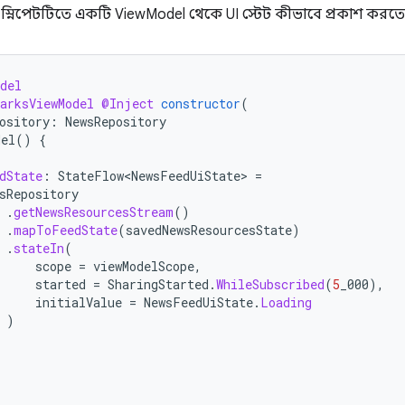
স্নিপেটটিতে একটি ViewModel থেকে UI স্টেট কীভাবে প্রকাশ করতে 
del
arksViewModel
@Inject
constructor
(
ository
:
NewsRepository
del
()
{
dState
:
StateFlow<NewsFeedUiState>
=
sRepository
.
getNewsResourcesStream
()
.
mapToFeedState
(
savedNewsResourcesState
)
.
stateIn
(
scope
=
viewModelScope
,
started
=
SharingStarted
.
WhileSubscribed
(
5
_000
),
initialValue
=
NewsFeedUiState
.
Loading
)