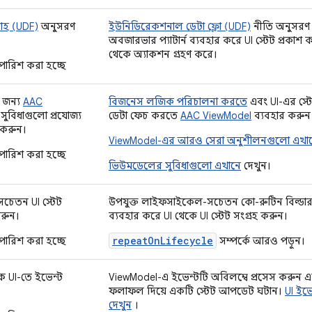
বাহ (UDF)
অনুসরণ
ইউনিডিরেকশনাল ডেটা ফ্লো (UDF)
নীতি অনুসরণ
অবজারভার প্যাটার্ন ব্যবহার করে UI স্টেট প্রকা
থেকে অ্যাকশন গ্রহণ করে।
ারিশ করা হচ্ছে
 জন্য
AAC
বিজনেস লজিক পরিচালনা করতে
এবং UI-এর স্টে
সুবিধাগুলো প্রযোজ্য
ডেটা ফেচ করতে
AAC ViewModel
ব্যবহার করুন
 করুন।
ViewModel-এর আরও সেরা অনুশীলনগুলো এখা
ারিশ করা হচ্ছে
ভিউমডেলের সুবিধাগুলো এখানে
দেখুন।
েতন UI স্টেট
উপযুক্ত লাইফসাইকেল-সচেতন কো-রুটিন বিল্ডা
করুন।
ব্যবহার করে UI থেকে UI স্টেট সংগ্রহ করুন।
repeatOnLifecycle
ারিশ করা হচ্ছে
সম্পর্কে আরও পড়ুন।
 UI-তে ইভেন্ট
ViewModel-এ ইভেন্টটি অবিলম্বে প্রসেস করুন এব
ফলাফল দিয়ে একটি স্টেট আপডেট ঘটান।
UI ইভ
দেখুন
।