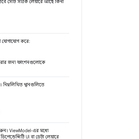
 তবে সেটি সঠিক লেয়ারে আছে কিনা
থে যোগাযোগ করে:
 করার জন্য ফাংশনগুলোকে
নিম্নলিখিত স্থানগুলিতে
।
করুন। ViewModel-এর মধ্যে
িপেন্ডেন্সিটি UI বা ডেটা লেয়ারে