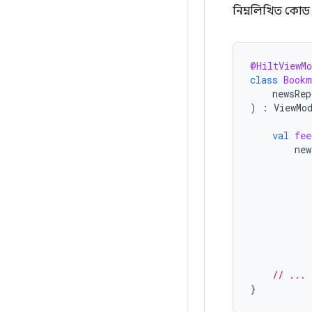
নিম্নলিখিত কোড 
@HiltViewMo
class
Bookm
newsRep
)
:
ViewMo
val
fee
new
// ...
}