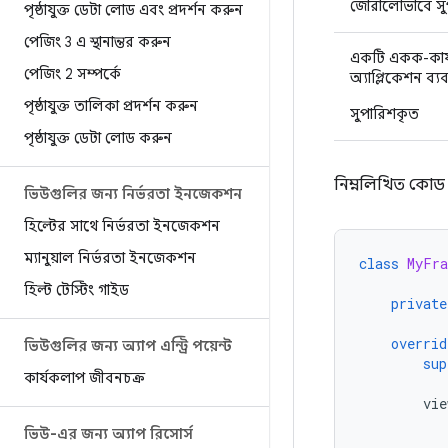
জোরালোভাবে সুপ
পৃষ্ঠাযুক্ত ডেটা লোড এবং প্রদর্শন করুন
পেজিং 3 এ স্থানান্তর করুন
একটি একক-কার
পেজিং 2 সম্পর্কে
অ্যাপ্লিকেশন ব্
পৃষ্ঠাযুক্ত তালিকা প্রদর্শন করুন
সুপারিশকৃত
পৃষ্ঠাযুক্ত ডেটা লোড করুন
নিম্নলিখিত কোড 
ভিউগুলির জন্য নির্ভরতা ইনজেকশন
হিল্টের সাথে নির্ভরতা ইনজেকশন
ম্যানুয়াল নির্ভরতা ইনজেকশন
class
MyFra
হিল্ট টেস্টিং গাইড
private
overrid
ভিউগুলির জন্য অ্যাপ এন্ট্রি পয়েন্ট
sup
কার্যকলাপ জীবনচক্র
vie
ভিউ-এর জন্য অ্যাপ রিসোর্স