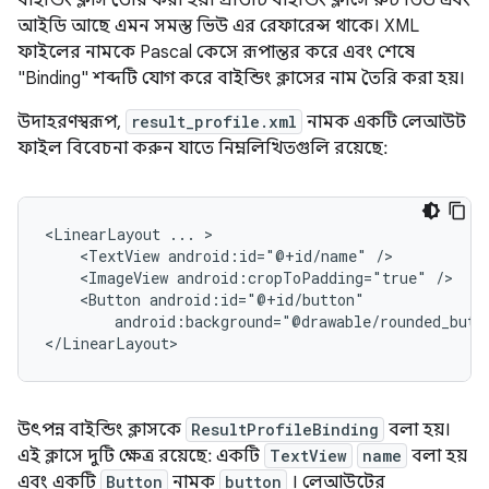
বাইন্ডিং ক্লাস তৈরি করা হয়। প্রতিটি বাইন্ডিং ক্লাসে রুট ভিউ এবং
আইডি আছে এমন সমস্ত ভিউ এর রেফারেন্স থাকে। XML
ফাইলের নামকে Pascal কেসে রূপান্তর করে এবং শেষে
"Binding" শব্দটি যোগ করে বাইন্ডিং ক্লাসের নাম তৈরি করা হয়।
উদাহরণস্বরূপ,
result_profile.xml
নামক একটি লেআউট
ফাইল বিবেচনা করুন যাতে নিম্নলিখিতগুলি রয়েছে:
<LinearLayout
...
<TextView
android:id="@+id/name"
<ImageView
android:cropToPadding="true"
<Button
android:background="@drawable/rounded_butt
উৎপন্ন বাইন্ডিং ক্লাসকে
ResultProfileBinding
বলা হয়।
এই ক্লাসে দুটি ক্ষেত্র রয়েছে: একটি
TextView
name
বলা হয়
এবং একটি
Button
নামক
button
। লেআউটের