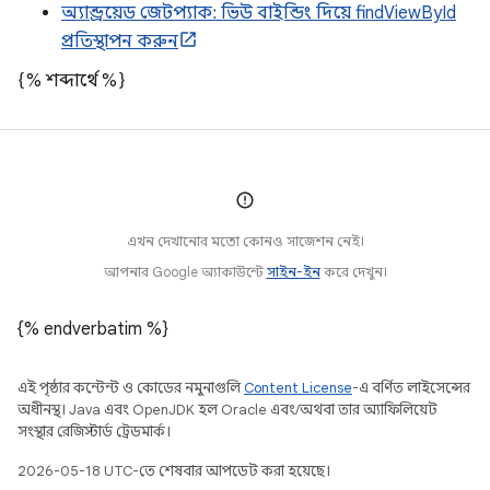
অ্যান্ড্রয়েড জেটপ্যাক: ভিউ বাইন্ডিং দিয়ে findViewById
প্রতিস্থাপন করুন
{% শব্দার্থে %}
এখন দেখানোর মতো কোনও সাজেশন নেই।
আপনার Google অ্যাকাউন্টে
সাইন-ইন
করে দেখুন।
{% endverbatim %}
এই পৃষ্ঠার কন্টেন্ট ও কোডের নমুনাগুলি
Content License
-এ বর্ণিত লাইসেন্সের
অধীনস্থ। Java এবং OpenJDK হল Oracle এবং/অথবা তার অ্যাফিলিয়েট
সংস্থার রেজিস্টার্ড ট্রেডমার্ক।
2026-05-18 UTC-তে শেষবার আপডেট করা হয়েছে।