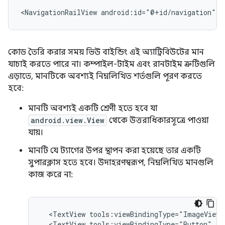
<NavigationRailView
android:id="@+id/navigation"
t
কোড তৈরি করার সময় ভিউ বাইন্ডিং এই অ্যাট্রিবিউটের মান
যাচাই করতে পারে না। কম্পাইল-টাইম এবং রানটাইম ত্রুটিগুলি
এড়াতে, মানটিকে অবশ্যই নিম্নলিখিত শর্তগুলি পূরণ করতে
হবে:
মানটি অবশ্যই একটি শ্রেণী হতে হবে যা
android.view.View
থেকে উত্তরাধিকারসূত্রে পাওয়া
যায়।
মানটি যে ট্যাগের উপর স্থাপন করা হয়েছে তার একটি
সুপারক্লাস হতে হবে। উদাহরণস্বরূপ, নিম্নলিখিত মানগুলি
কাজ করে না:
<TextView
tools:viewBindingType="ImageView"
<TextView
tools:viewBindingType="Button"
/>