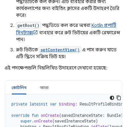
পদ্ধতিটিকে কল করুন। এটি ব্যবহার করার জন্য
কার্যকলাপের জন্য বাইন্ডিং ক্লাসের একটি উদাহরণ তৈরি
করে।
getRoot()
পদ্ধতিতে কল করে অথবা
Kotlin প্রপার্টি
সিনট্যাক্স
ব্যবহার করে রুট ভিউয়ের একটি রেফারেন্স
পান।
রুট ভিউকে
setContentView()
এ পাস করুন যাতে
এটি স্ক্রিনে সক্রিয় ভিউ হয়।
এই পদক্ষেপগুলি নিম্নলিখিত উদাহরণে দেখানো হয়েছে:
কোটলিন
জাভা
private
lateinit
var
binding
:
ResultProfileBinding
override
fun
onCreate
(
savedInstanceState
:
Bundle?)
super
.
onCreate
(
savedInstanceState
)
binding
=
ResultProfileBinding
.
inflate
(
layoutI