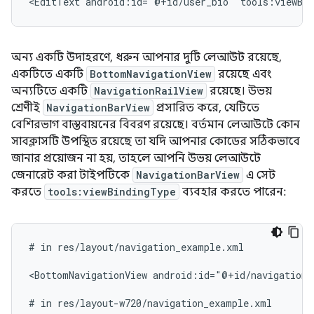
<EditText
android:id="@+id/user_bio"
tools:viewBi
অন্য একটি উদাহরণে, ধরুন আপনার দুটি লেআউট রয়েছে,
একটিতে একটি
BottomNavigationView
রয়েছে এবং
অন্যটিতে একটি
NavigationRailView
রয়েছে। উভয়
শ্রেণীই
NavigationBarView
প্রসারিত করে, যেটিতে
বেশিরভাগ বাস্তবায়নের বিবরণ রয়েছে। বর্তমান লেআউটে কোন
সাবক্লাসটি উপস্থিত রয়েছে তা যদি আপনার কোডের সঠিকভাবে
জানার প্রয়োজন না হয়, তাহলে আপনি উভয় লেআউটে
জেনারেট করা টাইপটিকে
NavigationBarView
এ সেট
করতে
tools:viewBindingType
ব্যবহার করতে পারেন:
#
in
res/layout/navigation_example.xml

<BottomNavigationView
android:id="@+id/navigation"
#
in
res/layout-w720/navigation_example.xml
