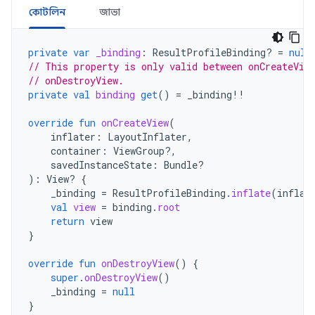
কোটলিন
জাভা
private
var
_binding
:
ResultProfileBinding? 
=
null
// This property is only valid between onCreateVie
// onDestroyView.
private
val
binding
get
()
=
_binding
!!
override
fun
onCreateView
(
inflater
:
LayoutInflater
,
container
:
ViewGroup?,
savedInstanceState
:
Bundle?
):
View? 
{
_binding
=
ResultProfileBinding
.
inflate
(
inflat
val
view
=
binding
.
root
return
view
}
override
fun
onDestroyView
()
{
super
.
onDestroyView
()
_binding
=
null
}