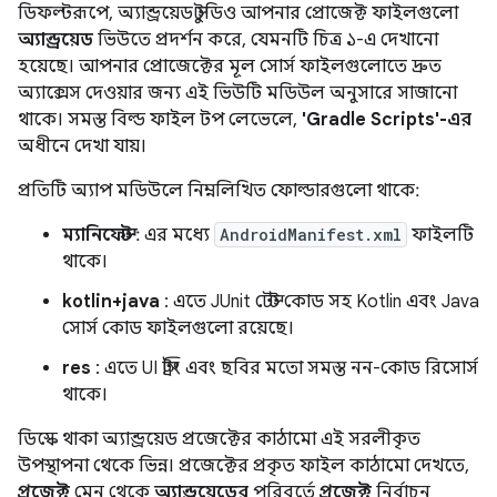
ডিফল্টরূপে, অ্যান্ড্রয়েড স্টুডিও আপনার প্রোজেক্ট ফাইলগুলো
অ্যান্ড্রয়েড
ভিউতে প্রদর্শন করে, যেমনটি চিত্র ১-এ দেখানো
হয়েছে। আপনার প্রোজেক্টের মূল সোর্স ফাইলগুলোতে দ্রুত
অ্যাক্সেস দেওয়ার জন্য এই ভিউটি মডিউল অনুসারে সাজানো
থাকে। সমস্ত বিল্ড ফাইল টপ লেভেলে,
'Gradle Scripts'-এর
অধীনে দেখা যায়।
প্রতিটি অ্যাপ মডিউলে নিম্নলিখিত ফোল্ডারগুলো থাকে:
ম্যানিফেস্ট
: এর মধ্যে
AndroidManifest.xml
ফাইলটি
থাকে।
kotlin+java
: এতে JUnit টেস্ট কোড সহ Kotlin এবং Java
সোর্স কোড ফাইলগুলো রয়েছে।
res
: এতে UI স্ট্রিং এবং ছবির মতো সমস্ত নন-কোড রিসোর্স
থাকে।
ডিস্কে থাকা অ্যান্ড্রয়েড প্রজেক্টের কাঠামো এই সরলীকৃত
উপস্থাপনা থেকে ভিন্ন। প্রজেক্টের প্রকৃত ফাইল কাঠামো দেখতে,
প্রজেক্ট
মেনু থেকে
অ্যান্ড্রয়েডের
পরিবর্তে
প্রজেক্ট
নির্বাচন