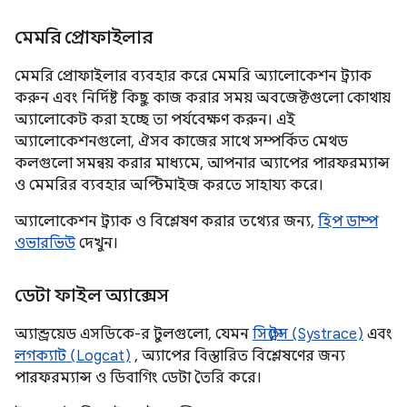
মেমরি প্রোফাইলার
মেমরি প্রোফাইলার ব্যবহার করে মেমরি অ্যালোকেশন ট্র্যাক
করুন এবং নির্দিষ্ট কিছু কাজ করার সময় অবজেক্টগুলো কোথায়
অ্যালোকেট করা হচ্ছে তা পর্যবেক্ষণ করুন। এই
অ্যালোকেশনগুলো, ঐসব কাজের সাথে সম্পর্কিত মেথড
কলগুলো সমন্বয় করার মাধ্যমে, আপনার অ্যাপের পারফরম্যান্স
ও মেমরির ব্যবহার অপ্টিমাইজ করতে সাহায্য করে।
অ্যালোকেশন ট্র্যাক ও বিশ্লেষণ করার তথ্যের জন্য,
হিপ ডাম্প
ওভারভিউ
দেখুন।
ডেটা ফাইল অ্যাক্সেস
অ্যান্ড্রয়েড এসডিকে-র টুলগুলো, যেমন
সিস্ট্রেস (Systrace)
এবং
লগক্যাট (Logcat)
, অ্যাপের বিস্তারিত বিশ্লেষণের জন্য
পারফরম্যান্স ও ডিবাগিং ডেটা তৈরি করে।