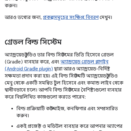
করুন।
আরও তথ্যের জন্য,
প্রকল্পসমূহের সংক্ষিপ্ত বিবরণ
দেখুন।
গ্রেডল বিল্ড সিস্টেম
অ্যান্ড্রয়েড স্টুডিও তার বিল্ড সিস্টেমের ভিত্তি হিসেবে গ্রেডল
(Gradle) ব্যবহার করে, এবং
অ্যান্ড্রয়েড গ্রেডল প্লাগইন
(Android Gradle plugin)
দ্বারা আরও অ্যান্ড্রয়েড-নির্দিষ্ট
সক্ষমতা প্রদান করা হয়। এই বিল্ড সিস্টেমটি অ্যান্ড্রয়েড স্টুডিও
মেনু থেকে একটি সমন্বিত টুল হিসেবে এবং কমান্ড লাইন থেকে
স্বাধীনভাবে চলে। আপনি বিল্ড সিস্টেমের বৈশিষ্ট্যগুলো ব্যবহার
করে নিম্নলিখিত কাজগুলো করতে পারেন:
বিল্ড প্রক্রিয়াটি কাস্টমাইজ, কনফিগার এবং সম্প্রসারিত
করুন।
একই প্রজেক্ট ও মডিউল ব্যবহার করে আপনার অ্যাপের