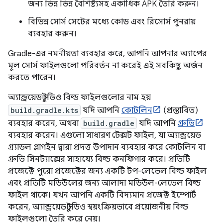
জন্য ভিন্ন ভিন্ন বৈশিষ্ট্যসহ একাধিক APK তৈরি করুন।
বিভিন্ন সোর্স সেটের মধ্যে কোড এবং রিসোর্স পুনরায়
ব্যবহার করুন।
Gradle-এর নমনীয়তা ব্যবহার করে, আপনি আপনার অ্যাপের
মূল সোর্স ফাইলগুলো পরিবর্তন না করেই এই সবকিছু অর্জন
করতে পারেন।
অ্যান্ড্রয়েড স্টুডিও বিল্ড ফাইলগুলোর নাম হয়
build.gradle.kts
যদি আপনি
কোটলিন
(প্রস্তাবিত)
ব্যবহার করেন, অথবা
build.gradle
যদি আপনি
গ্রুভি
ব্যবহার করেন। এগুলো সাধারণ টেক্সট ফাইল, যা অ্যান্ড্রয়েড
গ্র্যাডল প্লাগইন দ্বারা প্রদত্ত উপাদান ব্যবহার করে কোটলিন বা
গ্রুভি সিনট্যাক্সের সাহায্যে বিল্ড কনফিগার করে। প্রতিটি
প্রজেক্টে পুরো প্রজেক্টের জন্য একটি টপ-লেভেল বিল্ড ফাইল
এবং প্রতিটি মডিউলের জন্য আলাদা মডিউল-লেভেল বিল্ড
ফাইল থাকে। যখন আপনি একটি বিদ্যমান প্রজেক্ট ইম্পোর্ট
করেন, অ্যান্ড্রয়েড স্টুডিও স্বয়ংক্রিয়ভাবে প্রয়োজনীয় বিল্ড
ফাইলগুলো তৈরি করে নেয়।