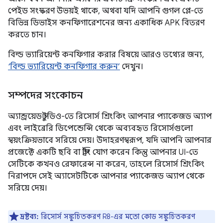
পেইড সংস্করণ উভয়ই থাকে, অথবা যদি আপনি গুগল প্লে-তে
বিভিন্ন ডিভাইস কনফিগারেশনের জন্য একাধিক APK বিতরণ
করতে চান।
বিল্ড ভ্যারিয়েন্ট কনফিগার করার বিষয়ে আরও তথ্যের জন্য,
‘বিল্ড ভ্যারিয়েন্ট কনফিগার করুন’
দেখুন।
সম্পদের সংকোচন
অ্যান্ড্রয়েড স্টুডিও-তে রিসোর্স শ্রিংকিং আপনার প্যাকেজড অ্যাপ
এবং লাইব্রেরি ডিপেন্ডেন্সি থেকে অব্যবহৃত রিসোর্সগুলো
স্বয়ংক্রিয়ভাবে সরিয়ে দেয়। উদাহরণস্বরূপ, যদি আপনি আপনার
প্রজেক্টে একটি ছবি বা স্ট্রিং যোগ করেন কিন্তু আপনার UI-তে
সেটিকে কখনও রেফারেন্স না করেন, তাহলে রিসোর্স শ্রিংকিং
নিরাপদে সেই অ্যাসেটটিকে আপনার প্যাকেজড অ্যাপ থেকে
সরিয়ে দেয়।
দ্রষ্টব্য:
রিসোর্স সঙ্কুচিতকরণ R8-এর মতো কোড সঙ্কুচিতকরণ