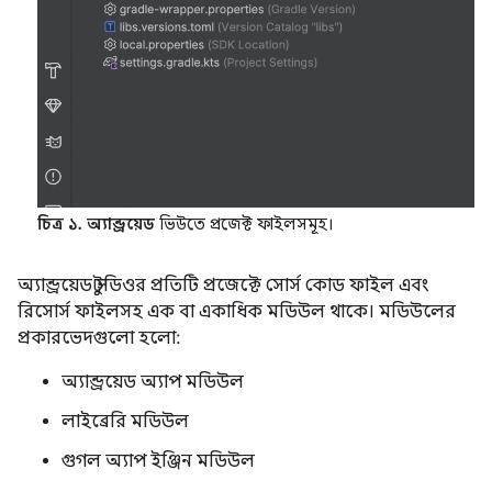
চিত্র ১.
অ্যান্ড্রয়েড
ভিউতে প্রজেক্ট ফাইলসমূহ।
অ্যান্ড্রয়েড স্টুডিওর প্রতিটি প্রজেক্টে সোর্স কোড ফাইল এবং
রিসোর্স ফাইলসহ এক বা একাধিক মডিউল থাকে। মডিউলের
প্রকারভেদগুলো হলো:
অ্যান্ড্রয়েড অ্যাপ মডিউল
লাইব্রেরি মডিউল
গুগল অ্যাপ ইঞ্জিন মডিউল