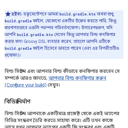
দ্রষ্টব্য:
ডকুমেন্টেশনে আমরা
অথবা শুধু
build.gradle.kts
ফাইল, যেকোনো একটির উল্লেখ করতে পারি, কিন্তু
build.gradle
ধারণাগতভাবে এগুলি পরস্পর পরিবর্তনযোগ্য। উদাহরণস্বরূপ, যদি
আপনি
দেখেন কিন্তু আপনার বিল্ড কনফিগার
build.gradle.kts
করার জন্য Groovy DSL ব্যবহার করেন, তাহলে আপনি এটিকে
ফাইল হিসেবে ভাবতে পারেন (এবং এর বিপরীতটিও
build.gradle
প্রযোজ্য)।
বিল্ড সিস্টেম এবং আপনার বিল্ড কীভাবে কনফিগার করবেন সে
সম্পর্কে আরও জানতে,
আপনার বিল্ড কনফিগার করুন
(Configure your build)
দেখুন।
বিভিন্ন নির্মাণ
বিল্ড সিস্টেম আপনাকে একটিমাত্র প্রজেক্ট থেকে একই অ্যাপের
বিভিন্ন সংস্করণ তৈরি করতে সাহায্য করে। এটি তখন কাজে
আসে যখন আপনার অ্যাপের একটি ফ্রি সংস্করণ এবং একটি