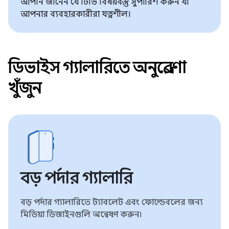
আপনি জানেন যে টিভি বিষয়বস্তু সুপারিশ করুন যা
আপনার ব্যবহারকারীরা যত্নশীল।
ডিভাইস গ্যালারিতে অনুপ্রেরণা
খুঁজুন
বড় পর্দার গ্যালারি
বড় পর্দার গ্যালারিতে ট্যাবলেট এবং ফোল্ডেবলের জন্য
মিডিয়া ডিজাইনগুলি অন্বেষণ করুন৷