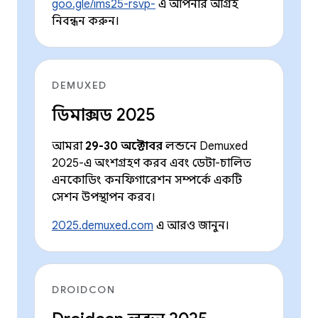
goo.gle/ims25-rsvp-
এ আপনার আগ্রহ
নিবন্ধন করুন।
DEMUXED
ডিমাক্সড 2025
আমরা
29-30 অক্টোবর
লন্ডনে Demuxed
2025-এ অংশগ্রহণ করব এবং ডেটা-চালিত
এনকোডিং কনফিগারেশন সম্পর্কে একটি
সেশন উপস্থাপন করব।
2025.demuxed.com
এ আরও জানুন।
DROIDCON