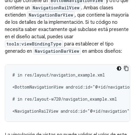
uno que contiene un
BottomNavigationView
y otro que
contiene un
NavigationRailView
. Ambas clases
extienden
NavigationBarView
, que contiene la mayoría
de los detalles de la implementación. Si tu código no
necesita saber exactamente qué subclase está presente
en el diseño actual, puedes usar
tools:viewBindingType
para establecer el tipo
generado en
NavigationBarView
en ambos diseños:
#
in
res/layout/navigation_example.xml

<BottomNavigationView
android:id="@+id/navigation"
#
in
res/layout-w720/navigation_example.xml

<NavigationRailView
android:id="@+id/navigation"
t