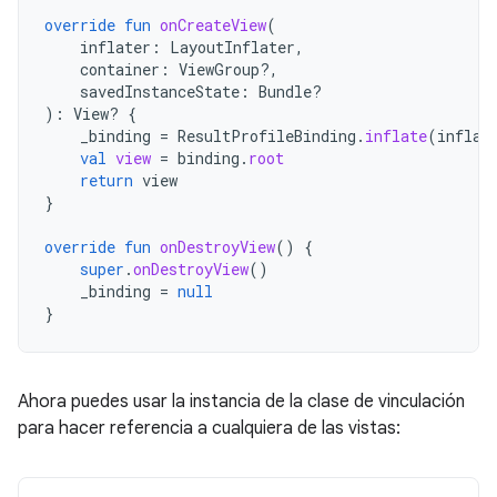
override
fun
onCreateView
(
inflater
:
LayoutInflater
,
container
:
ViewGroup?,
savedInstanceState
:
Bundle?
):
View? 
{
_binding
=
ResultProfileBinding
.
inflate
(
inflat
val
view
=
binding
.
root
return
view
}
override
fun
onDestroyView
()
{
super
.
onDestroyView
()
_binding
=
null
}
Ahora puedes usar la instancia de la clase de vinculación
para hacer referencia a cualquiera de las vistas: