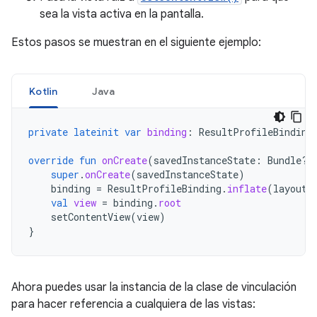
sea la vista activa en la pantalla.
Estos pasos se muestran en el siguiente ejemplo:
Kotlin
Java
private
lateinit
var
binding
:
ResultProfileBinding
override
fun
onCreate
(
savedInstanceState
:
Bundle?)
super
.
onCreate
(
savedInstanceState
)
binding
=
ResultProfileBinding
.
inflate
(
layoutI
val
view
=
binding
.
root
setContentView
(
view
)
}
Ahora puedes usar la instancia de la clase de vinculación
para hacer referencia a cualquiera de las vistas: