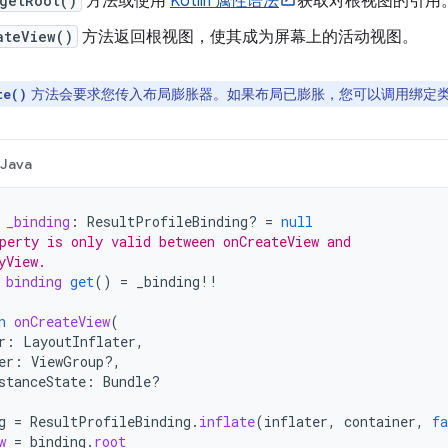
getRoot()
方法或使用
Kotlin 属性语法
获取对根视图的引用
ateView()
方法返回根视图，使其成为屏幕上的活动视图。
方法会要求您传入布局膨胀器。如果布局已膨胀，您可以调用绑定
te()
Java
_binding
:
ResultProfileBinding? 
=
null
perty is only valid between onCreateView and
yView.
binding
get
()
=
_binding
!!
n
onCreateView
(
r
:
LayoutInflater
,
er
:
ViewGroup?,
stanceState
:
Bundle?
g
=
ResultProfileBinding
.
inflate
(
inflater
,
container
,
fa
w
=
binding
.
root