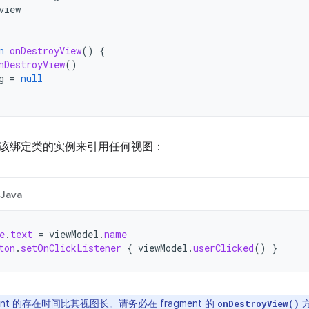
view
n
onDestroyView
()
{
nDestroyView
()
g
=
null
该绑定类的实例来引用任何视图：
Java
e
.
text
=
viewModel
.
name
ton
.
setOnClickListener
{
viewModel
.
userClicked
()
}
ment 的存在时间比其视图长。请务必在 fragment 的
onDestroyView()