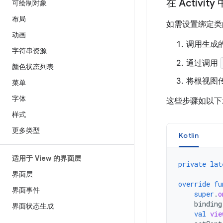
在 Activi
可绘制对象
布局
如需设置绑定类的实例
动画
调用生成
字符串资源
通过调用
颜色状态列表
将根视图
菜单
字体
这些步骤如以下
样式
更多类型
Kotlin
适用于 View 的界面层
private
lat
界面层
override
fu
界面事件
super
.
o
binding
界面状态生成
val
vie