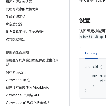
在大多数情况下
布局和绑定表达式
使用可观察的数据对象
生成的绑定类
设置
绑定适配器
视图绑定功能可
将布局视图绑定到架构组件
viewBinding
双向数据绑定
视图的生命周期
Groovy
使用生命周期感知型组件处理生命周
期
android
{
...
保存界面状态
buildFe
View
Model 概览
vie
}
创建具有依赖项的 View
Model
}
View
Model 作用域 API
View
Model 的已保存状态模块