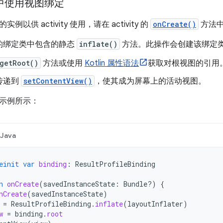
ty 中使用视图绑定
以供 activity 使用，请在 activity 的
onCreate()
方法
的绑定类中包含的静态
inflate()
方法。此操作会创建该绑定类的实
getRoot()
方法或使用
Kotlin 属性语法
获取对根视图的引用
传递到
setContentView()
，使其成为屏幕上的活动视图。
示例所示：
Java
einit
var
binding
:
ResultProfileBinding
n
onCreate
(
savedInstanceState
:
Bundle?)
{
nCreate
(
savedInstanceState
)
=
ResultProfileBinding
.
inflate
(
layoutInflater
)
w
=
binding
.
root