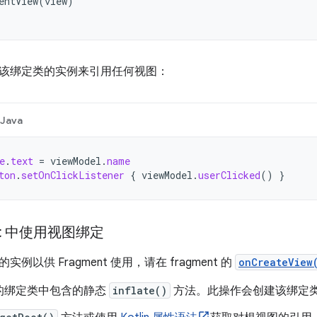
entView
(
view
)
该绑定类的实例来引用任何视图：
Java
e
.
text
=
viewModel
.
name
ton
.
setOnClickListener
{
viewModel
.
userClicked
()
}
ent 中使用视图绑定
例以供 Fragment 使用，请在 fragment 的
onCreateView
的绑定类中包含的静态
inflate()
方法。此操作会创建该绑定类的实