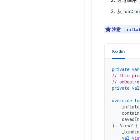
通过调用
从
onCre
注意
：
infla
Kotlin
private
var
// This pro
// onDestro
private
val
override
fu
inflate
contain
savedIn
):
View? 
{
_bindin
val
vie