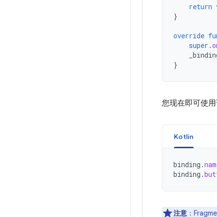
return
}
override
fu
super
.
o
_bindin
}
您现在即可使用
Kotlin
binding
.
nam
binding
.
but
注意
：Frag