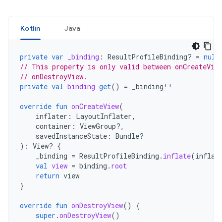
Kotlin
Java
private
var
_binding
:
ResultProfileBinding? 
=
null
// This property is only valid between onCreateVie
// onDestroyView.
private
val
binding
get
()
=
_binding
!!
override
fun
onCreateView
(
inflater
:
LayoutInflater
,
container
:
ViewGroup?,
savedInstanceState
:
Bundle?
):
View? 
{
_binding
=
ResultProfileBinding
.
inflate
(
inflat
val
view
=
binding
.
root
return
view
}
override
fun
onDestroyView
()
{
super
.
onDestroyView
()