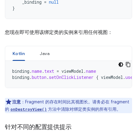
_binding
=
null
}
您现在即可使用该绑定类的实例来引用任何视图：
Kotlin
Java
binding
.
name
.
text
=
viewModel
.
name
binding
.
button
.
setOnClickListener
{
viewModel
.
user
注意
：Fragment 的存在时间比其视图长。请务必在 fragment
的
方法中清除对绑定类实例的所有引用。
onDestroyView()
针对不同的配置提供提示