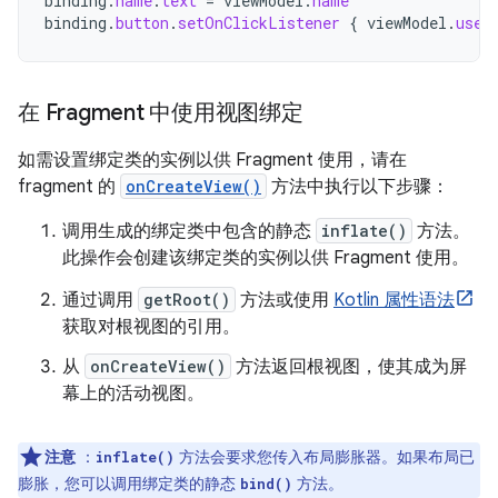
binding
.
name
.
text
=
viewModel
.
name
binding
.
button
.
setOnClickListener
{
viewModel
.
user
在 Fragment 中使用视图绑定
如需设置绑定类的实例以供 Fragment 使用，请在
fragment 的
onCreateView()
方法中执行以下步骤：
调用生成的绑定类中包含的静态
inflate()
方法。
此操作会创建该绑定类的实例以供 Fragment 使用。
通过调用
getRoot()
方法或使用
Kotlin 属性语法
获取对根视图的引用。
从
onCreateView()
方法返回根视图，使其成为屏
幕上的活动视图。
注意
：
方法会要求您传入布局膨胀器。如果布局已
inflate()
膨胀，您可以调用绑定类的静态
方法。
bind()