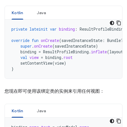
Kotlin
Java
private
lateinit
var
binding
:
ResultProfileBinding
override
fun
onCreate
(
savedInstanceState
:
Bundle?)
super
.
onCreate
(
savedInstanceState
)
binding
=
ResultProfileBinding
.
inflate
(
layoutI
val
view
=
binding
.
root
setContentView
(
view
)
}
您现在即可使用该绑定类的实例来引用任何视图：
Kotlin
Java