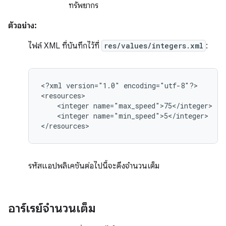
ทรัพยากร
ตัวอย่าง:
ไฟล์ XML ที่บันทึกไว้ที่
res/values/integers.xml
:
<?xml
version="1.0"
encoding="utf-8"?>

<integer
<integer
name="min_speed">5</integer>

</resources>
รหัสแอปพลิเคชันต่อไปนี้จะดึงจำนวนเต็ม
อาร์เรย์จำนวนเต็ม