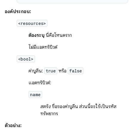
องค์ประกอบ:
<resources>
ต้องระบุ
นี่คือโหนดราก
ไม่มีแอตทริบิวต์
<bool>
ค่าบูลีน:
true
หรือ
false
แอตทริบิวต์:
name
สตริง
ชื่อของค่าบูลีน ส่วนนี้จะใช้เป็นรหัส
ทรัพยากร
ตัวอย่าง: