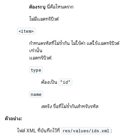
ต้องระบุ
นี่คือโหนดราก
ไม่มีแอตทริบิวต์
<item>
กำหนดรหัสที่ไม่ซ้ำกัน ไม่ใช้ค่า แต่ใช้แอตทริบิวต์
เท่านั้น
แอตทริบิวต์:
type
ต้องเป็น
"id"
name
สตริง
ชื่อที่ไม่ซ้ำกันสำหรับรหัส
ตัวอย่าง:
ไฟล์ XML ที่บันทึกไว้ที่
res/values/ids.xml
: