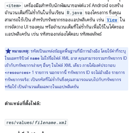
<item>
เครื่องมือสำหรับนักพัฒนาซอฟต์แวร์ Android จะสร้าง
จำนวนเต็มที่ไม่ซ้ำกันในชั้นเรียน
R.java
ของโครงการ ซึ่งคุณ
สามารถใช้เป็น สำหรับทรัพยากรของแอปพลิเคชัน เช่น
View
ใน
การจัดวาง UI ของคุณ หรือจำนวนเต็มที่ไม่ซ้ำกันเพื่อใช้ในโค้ดของ
แอปพลิเคชัน เช่น รหัสของกล่องโต้ตอบ รหัสผลลัพธ์
หมายเหตุ:
รหัสเป็นแหล่งข้อมูลพื้นฐานที่มีการอ้างอิง โดยใช้ค่าที่ระบุ
ในแอตทริบิวต์
ไม่ใช่ชื่อไฟล์ XML อาส คุณสามารถรวมทรัพยากร ID
name
เข้ากับทรัพยากรง่ายๆ อื่นๆ ในไฟล์ XML เดียว ภายใต้องค์ประกอบ
1 รายการ นอกจากนี้ ทรัพยากร ID จะไม่อ้างอิง รายการ
<resources>
ทรัพยากรจริง: เป็นรหัสที่ไม่ซ้ำกันซึ่งคุณสามารถแนบไปกับทรัพยากร
หรือใช้ เป็นจำนวนเต็มเฉพาะในแอปพลิเคชัน
ตำแหน่งที่ตั้งไฟล์:
res/values/
filename.xml