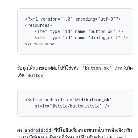
<?xml
version="1.0"
encoding="utf-8"?>

<item
type="id"
name="button_ok"
<item
type="id"
name="dialog_exit"
/>

</resources>
ข้อมูลโค้ดเลย์เอาต์ต่อไปนี้ใช้รหัส
"button_ok"
สำหรับวิด
เจ็ต
Button
<Button
android:id="
@id/button_ok
style="@style/button_style"
/>
ค่า
android:id
ที่นี่ไม่มีเครื่องหมายบวกในการอ้างอิงรหัส
เพราะมีรหัสอยู่แล้วตามที่กำหนดไว้ในตัวอย่าง
ids.xml