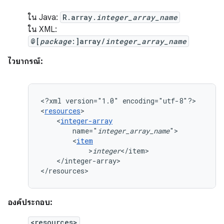
ใน Java:
R.array.
integer_array_name
ใน XML:
@[
package
:]array/
integer_array_name
ไวยากรณ์:
<?xml
version="1.0"
encoding="utf-8"?>

<
resources
<
integer-array
name="
integer_array_name
<
item
>
integer
</integer-array>

</resources>
องค์ประกอบ:
<resources>