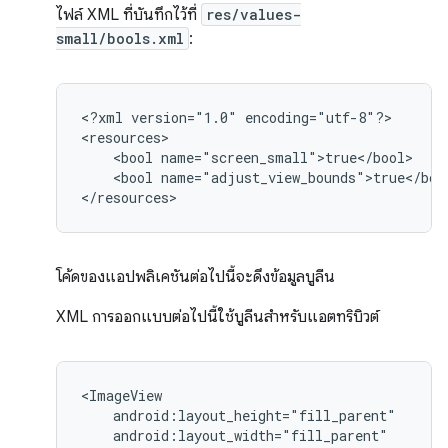
ไฟล์ XML ที่บันทึกไว้ที่
res/values-
small/bools.xml
:
<?xml
version="1.0"
encoding="utf-8"?>

<bool
<bool
name="adjust_view_bounds">true</bool
</resources>
โค้ดของแอปพลิเคชันต่อไปนี้จะดึงข้อมูลบูลีน
XML การออกแบบต่อไปนี้ใช้บูลีนสำหรับแอตทริบิวต์