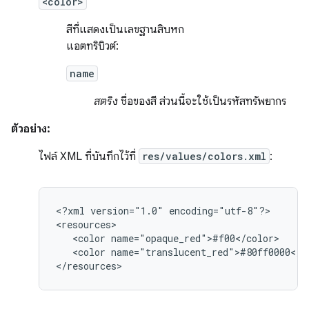
<color>
สีที่แสดงเป็นเลขฐานสิบหก
แอตทริบิวต์:
name
สตริง
ชื่อของสี ส่วนนี้จะใช้เป็นรหัสทรัพยากร
ตัวอย่าง:
ไฟล์ XML ที่บันทึกไว้ที่
res/values/colors.xml
:
<?xml
version="1.0"
encoding="utf-8"?>

<color
<color
name="translucent_red">#80ff0000</co
</resources>