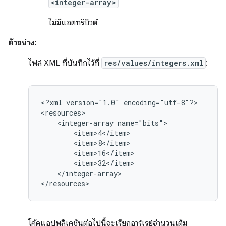
<integer-array>
ไม่มีแอตทริบิวต์
ตัวอย่าง:
ไฟล์ XML ที่บันทึกไว้ที่
res/values/integers.xml
:
<?xml
version="1.0"
encoding="utf-8"?>

<integer-array
</integer-array>

</resources>
โค้ดแอปพลิเคชันต่อไปนี้จะเรียกอาร์เรย์จำนวนเต็ม