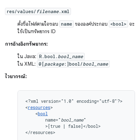
res/values/
filename
.xml
ตั้งชื่อไฟล์ตามใจชอบ
name
ขององค์ประกอบ
<bool>
จะ
ใช้เป็นทรัพยากร ID
การอ้างอิงทรัพยากร:
ใน Java:
R.bool.
bool_name
ใน XML:
@[
package
:]bool/
bool_name
ไวยากรณ์:
<?xml
version="1.0"
encoding="utf-8"?>

<
resources
<
bool
name="
bool_name
>[true
|
false]</bool>

</resources>