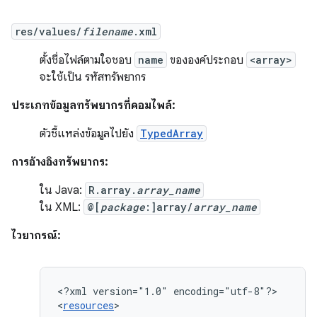
res/values/
filename
.xml
ตั้งชื่อไฟล์ตามใจชอบ
name
ขององค์ประกอบ
<array>
จะใช้เป็น รหัสทรัพยากร
ประเภทข้อมูลทรัพยากรที่คอมไพล์:
ตัวชี้แหล่งข้อมูลไปยัง
TypedArray
การอ้างอิงทรัพยากร:
ใน Java:
R.array.
array_name
ใน XML:
@[
package
:]array/
array_name
ไวยากรณ์:
<?xml
version="1.0"
encoding="utf-8"?>

<
resources