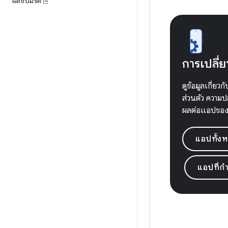
แดชบอร์ด ⍈
การเปลี
ดูข้อมูลเกี่
ส่วนตัว ความป
ผลต่อแอปของ
แอปทั้ง
แอปที่ก