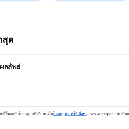
่าสุด
ผลลัพธ์
บนี้ขึ้นอยู่กับใบอนุญาตที่อธิบายไว้ใน
ใบอนุญาตการใช้เนื้อหา
Java และ OpenJDK เป็นเคร