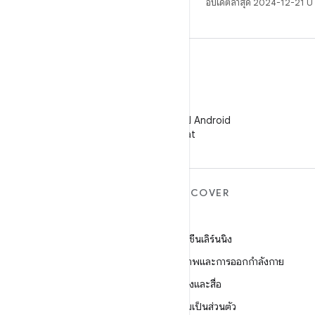
อัปเดตล่าสุด 2024-12-21 
WeChat
ติดตามนักพัฒนาแอป Android
บน WeChat
ANDROID เพิ่มเติม
DISCOVER
Android
เกม
Android สำหรับองค์กร
แมชชีนเลิร์นนิง
ความปลอดภัย
สุขภาพและการออกกำลังกาย
ซอร์ส
กล้องและสื่อ
ข่าว
ความเป็นส่วนตัว