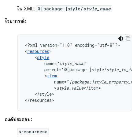
ใน XML:
@[package:]style/
style_name
ไวยากรณ์:
<?xml
version="1.0"
encoding="utf-8"?>

<
resources
<
style
name="
style_name
parent="@[package:]style/
style_to_inh
<
item
name="
[package:]style_property_na
>
style_value
</style>

</resources>
องค์ประกอบ:
<resources>