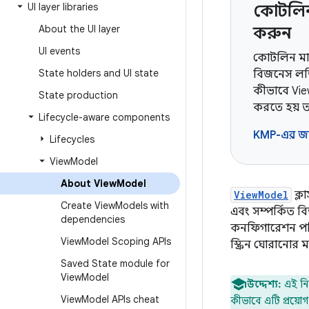
UI layer libraries
কোটলিন মা
About the UI layer
করুন
UI events
কোটলিন মাল্টি
State holders and UI state
বিজনেস লজি
কীভাবে Vi
State production
করতে হয় ত
Lifecycle-aware components
KMP-এর জ
Lifecycles
View
Model
About View
Model
ViewModel
ক্ল
Create View
Models with
এবং সম্পর্কিত 
dependencies
কনফিগারেশন পরিব
View
Model Scoping APIs
স্ক্রিন ঘোরানো
Saved State module for
View
Model
উদ্দেশ্য:
এই নি
View
Model APIs cheat
কীভাবে এটি প্রয়োগ