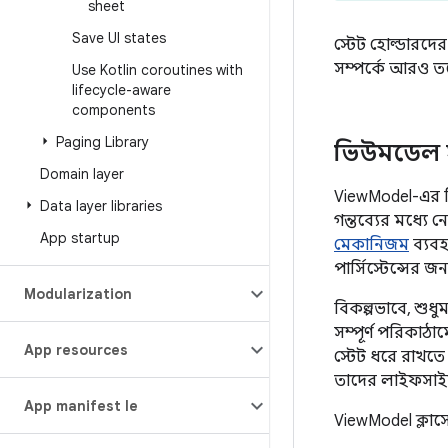
sheet
Save UI states
স্টেট হোল্ডারদে
সম্পর্কে আরও তথ
Use Kotlin coroutines with
lifecycle-aware
components
Paging Library
ভিউমডেল স
Domain layer
ViewModel-এর বি
Data layer libraries
গন্তব্যের মধ্যে
App startup
মেকানিজম
ব্যবহ
পার্সিস্টেন্সের
Modularization
বিকল্পভাবে, শুধু
সম্পূর্ণ পরিকাঠ
App resources
স্টেট ধরে রাখতে
তাদের লাইফসাই
App manifest file
ViewModel ক্লাসে