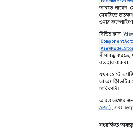
rememberView
আনতে পারেন। সে
মেমরিতে ততক্ষণ 
ওনার কম্পোজিশন 
বিভিন্ন ক্লাস
Vie
ComponentAct
ViewModelSto
সীমাবদ্ধ করতে, ম
ব্যবহার করুন।
যখন হোস্ট অ্যা
তা অ্যাক্টিভিটির
চাবিকাঠি।
আরও তথ্যের জন্
APIs)
, এবং Je
সংরক্ষিত অবস্থা হ