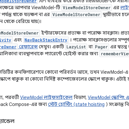
ModelStoreOwner
API ব্যবহার করে একটি ViewModel-কে সরাস
ক্ষেত্রে আপনার ViewModel-টি
ViewModelStoreOwner
এর
লাই
পর্যন্ত থাকে যতক্ষণ না এর
ViewModelStoreOwner
স্থায়ীভাবে 
থেকে বেরিয়ে যায়)।
wModelStoreOwner
ইন্টারফেসের প্রত্যক্ষ বা পরোক্ষ সাবক্লাস। প্র
ivity
এবং
NavBackStackEntry
। পরোক্ষ সাবক্লাসগুলোর সম্পূর
reOwner
রেফারেন্স
দেখুন। একটি
LazyList
বা
Pager
এর স্বতন
ালিকানা ব্যবস্থাপনাকে প্যারেন্টে হোইস্ট করার জন্য
rememberVie
ক্টিভিটির কনফিগারেশনে কোনো পরিবর্তন আসে, তখন ViewModel-এ অ
 স্কোপে থাকুক বা কোনো নির্দিষ্ট কম্পোজেবলের স্কোপে থাকুক। এটাই হ
য, পরবর্তী
ViewModel লাইফসাইকেল
বিভাগ,
ViewModel স্কোপিং
tpack Compose-এর জন্য
স্টেট হোস্টিং (state hoisting
) সংক্রান্ত ন
্যান্ডেল