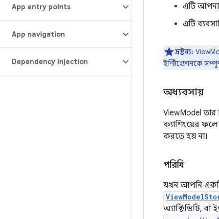
এটি আপনাক
App entry points
এটি ব্যবসা
App navigation
দ্রষ্টব্য:
ViewMo
Dependency injection
ইন্টিগ্রেশনকে সম্পূ
অধ্যবসায়
ViewModel তার ন
ক্যাশিংয়ের ফল
করতে হয় না।
পরিধি
যখন আপনি একটি
ViewModelSto
অ্যাক্টিভিটি, ব