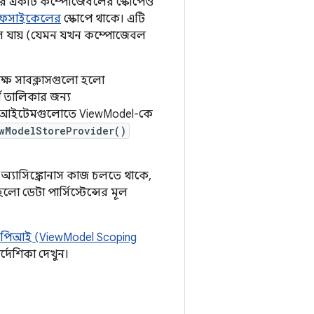
রি একটি কম্পোজেবলের স্কোপেও
ফসাইকেলের
স্কোপে থাকে। এটি
চলে যায় (যেমন যখন কম্পোজেবল
ত্যক্ষ সাবক্লাসগুলো হলো
্ণ তালিকার জন্য
্ত্র আইটেমগুলোতে ViewModel-কে
wModelStoreProvider()
্যাসিঙ্ক্রোনাস কাজ চলতে থাকে,
লো ডেটা পার্সিস্টেন্সের মূল
 এপিআই (ViewModel Scoping
ির্দেশিকা দেখুন।