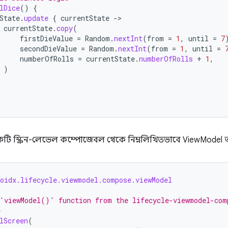
lDice
()
{
State
.
update
{
currentState
-
currentState
.
copy
(
firstDieValue
=
Random
.
nextInt
(
from
=
1
,
until
=
7
secondDieValue
=
Random
.
nextInt
(
from
=
1
,
until
=
numberOfRolls
=
currentState
.
numberOfRolls
+
1
,
)
 স্ক্রিন-লেভেল কম্পোজেবল থেকে নিম্নলিখিতভাবে ViewModel অ্
roidx.lifecycle.viewmodel.compose.viewModel
'viewModel()' function from the lifecycle-viewmodel-com
e
lScreen
(