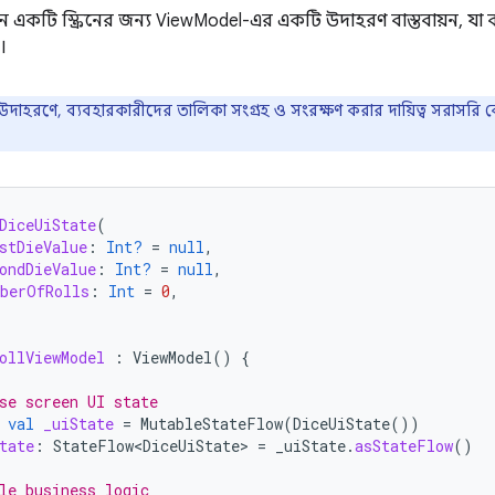
ন একটি স্ক্রিনের জন্য ViewModel-এর একটি উদাহরণ বাস্তবায়ন, যা 
।
উদাহরণে, ব্যবহারকারীদের তালিকা সংগ্রহ ও সংরক্ষণ করার দায়িত্ব সরাসরি ক
DiceUiState
(
stDieValue
:
Int?
=
null
,
ondDieValue
:
Int?
=
null
,
berOfRolls
:
Int
=
0
,
ollViewModel
:
ViewModel
()
{
se screen UI state
val
_uiState
=
MutableStateFlow
(
DiceUiState
())
tate
:
StateFlow<DiceUiState>
=
_uiState
.
asStateFlow
()
le business logic