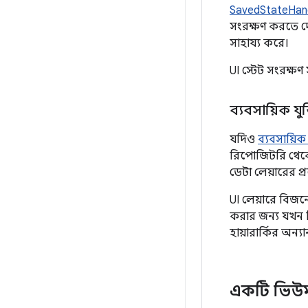
SavedStateHan
সংরক্ষণ করতে দে
সাহায্য করে।
UI স্টেট সংরক্ষণ
ব্যবসায়িক যুক
যদিও
ব্যবসায়িক 
রিপোজিটরি থেকে ড
ডেটা লেয়ারের প
UI লেয়ারে বিজন
করার জন্য যখন 
হায়ারার্কির অন্
একটি ভিউম