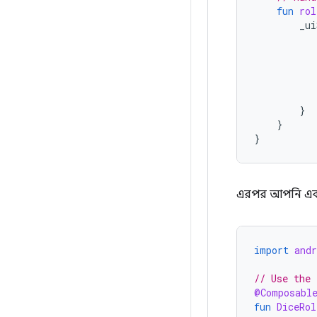
fun
rol
_ui
}
}
}
এরপর আপনি একটি
import
and
// Use the 
@Composabl
fun
DiceRol