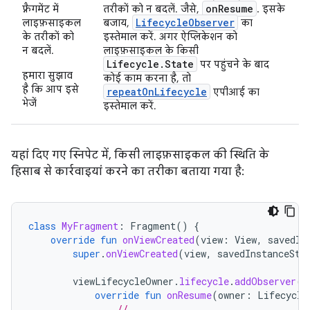
onResume
फ़्रैगमेंट में
तरीकों को न बदलें. जैसे,
. इसके
LifecycleObserver
लाइफ़साइकल
बजाय,
का
के तरीकों को
इस्तेमाल करें. अगर ऐप्लिकेशन को
न बदलें.
लाइफ़साइकल के किसी
Lifecycle.State
पर पहुंचने के बाद
हमारा सुझाव
कोई काम करना है, तो
है कि आप इसे
repeatOnLifecycle
एपीआई का
भेजें
इस्तेमाल करें.
यहां दिए गए स्निपेट में, किसी लाइफ़साइकल की स्थिति के
हिसाब से कार्रवाइयां करने का तरीका बताया गया है:
class
MyFragment
:
Fragment
()
{
override
fun
onViewCreated
(
view
:
View
,
savedIn
super
.
onViewCreated
(
view
,
savedInstanceSta
viewLifecycleOwner
.
lifecycle
.
addObserver
(
o
override
fun
onResume
(
owner
:
Lifecycle
// ...