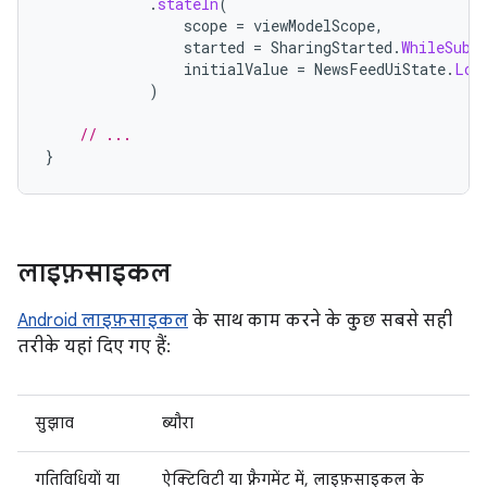
.
stateIn
(
scope
=
viewModelScope
,
started
=
SharingStarted
.
WhileSubs
initialValue
=
NewsFeedUiState
.
Loa
)
// ...
}
लाइफ़साइकल
Android लाइफ़साइकल
के साथ काम करने के कुछ सबसे सही
तरीके यहां दिए गए हैं:
सुझाव
ब्यौरा
गतिविधियों या
ऐक्टिविटी या फ़्रैगमेंट में, लाइफ़साइकल के