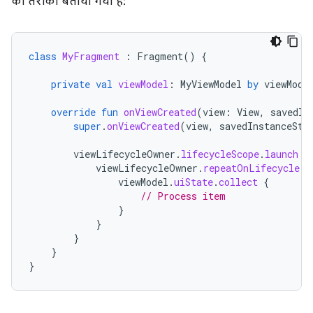
का तरीका बताया गया है:
class
MyFragment
:
Fragment
()
{
private
val
viewModel
:
MyViewModel
by
viewMode
override
fun
onViewCreated
(
view
:
View
,
savedIn
super
.
onViewCreated
(
view
,
savedInstanceSta
viewLifecycleOwner
.
lifecycleScope
.
launch
{
viewLifecycleOwner
.
repeatOnLifecycle
(
L
viewModel
.
uiState
.
collect
{
// Process item
}
}
}
}
}