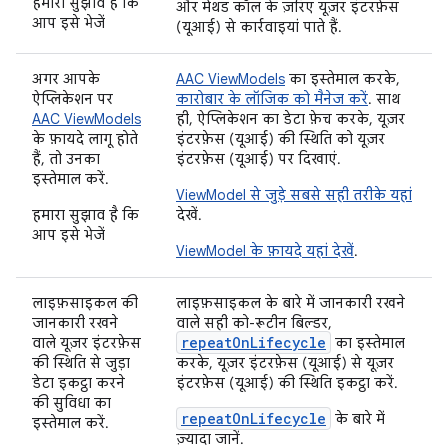
हमारा सुझाव है कि
और मेथड कॉल के ज़रिए यूज़र इंटरफ़ेस
आप इसे भेजें
(यूआई) से कार्रवाइयां पाते हैं.
अगर आपके
AAC ViewModels
का इस्तेमाल करके,
ऐप्लिकेशन पर
कारोबार के लॉजिक को मैनेज करें
. साथ
AAC ViewModels
ही, ऐप्लिकेशन का डेटा फ़ेच करके, यूज़र
के फ़ायदे लागू होते
इंटरफ़ेस (यूआई) की स्थिति को यूज़र
हैं, तो उनका
इंटरफ़ेस (यूआई) पर दिखाएं.
इस्तेमाल करें.
ViewModel से जुड़े सबसे सही तरीके यहां
हमारा सुझाव है कि
देखें.
आप इसे भेजें
ViewModel के फ़ायदे यहां देखें
.
लाइफ़साइकल की
लाइफ़साइकल के बारे में जानकारी रखने
जानकारी रखने
वाले सही को-रूटीन बिल्डर,
repeatOnLifecycle
वाले यूज़र इंटरफ़ेस
का इस्तेमाल
की स्थिति से जुड़ा
करके, यूज़र इंटरफ़ेस (यूआई) से यूज़र
डेटा इकट्ठा करने
इंटरफ़ेस (यूआई) की स्थिति इकट्ठा करें.
की सुविधा का
repeatOnLifecycle
के बारे में
इस्तेमाल करें.
ज़्यादा जानें.