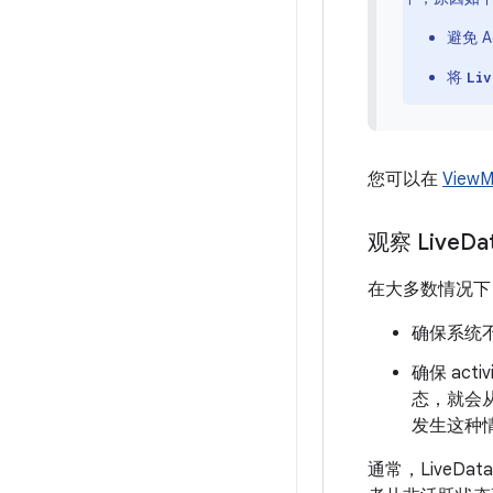
避免 
将
Liv
您可以在
View
观察 Live
Da
在大多数情况
确保系统不会从
确保 ac
态，就会
发生这种
通常，Live