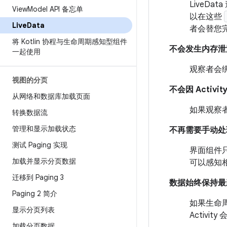
LiveD
View
Model API 备忘单
以在这些
Live
Data
者会替您
将 Kotlin 协程与生命周期感知型组件
不会发生内存泄
一起使用
观察者会
视图的分页
不会因 Activ
从网络和数据库加载页面
如果观察者
转换数据流
管理和显示加载状态
不再需要手动处
测试 Paging 实现
界面组件只
加载并显示分页数据
可以感知
迁移到 Paging 3
数据始终保持最
Paging 2 简介
如果生命
显示分页列表
Activ
加载分页数据