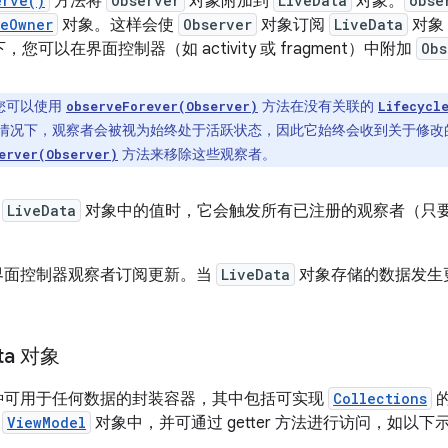
erve()
方法将
Observer
对象附加到
LiveData
对象。
obse
leOwner
对象。这样会使
Observer
对象订阅
LiveData
对象
您可以在界面控制器（如 activity 或 fragment）中附加
Obs
您可以使用
方法在没有关联的
observeForever(Observer)
Lifecycl
情况下，观察者会被视为始终处于活跃状态，因此它始终会收到关于修改
方法来移除这些观察者。
erver(Observer)
在
LiveData
对象中的值时，它会触发所有已注册的观察者（只
 允许界面控制器观察者订阅更新。当
LiveData
对象存储的数据发生
ta 对象
 是一种可用于任何数据的封装容器，其中包括可实现
Collections
在
ViewModel
对象中，并可通过 getter 方法进行访问，如以