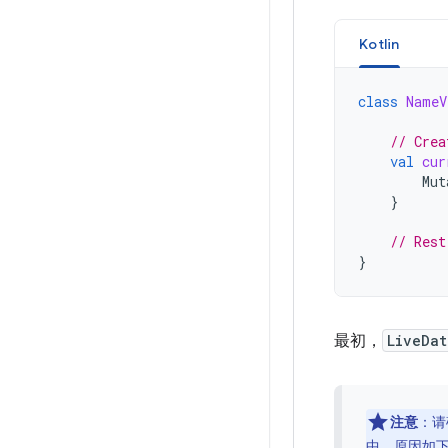
Kotlin
class
NameV
// Crea
val
cur
Mut
}
// Rest
}
最初，
LiveDat
注意
：请
中，原因如