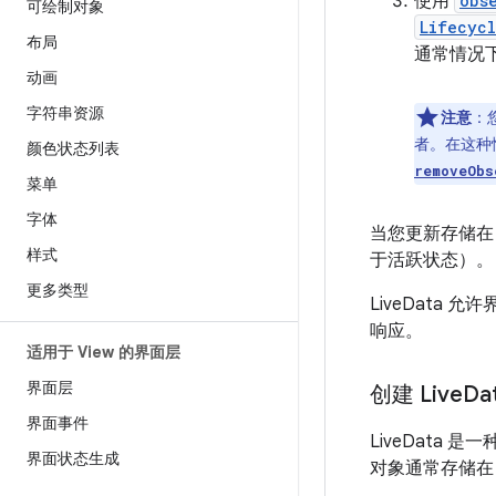
使用
obs
可绘制对象
Lifecyc
布局
通常情况下，
动画
字符串资源
注意
：
者。在这种
颜色状态列表
removeObs
菜单
字体
当您更新存储
样式
于活跃状态）。
更多类型
LiveData
响应。
适用于 View 的界面层
界面层
创建 Live
Da
界面事件
LiveData
界面状态生成
对象通常存储