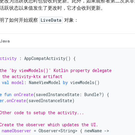
更改为活跃状态时也会收到更新。此外，如果观察者第二次从非
活跃状态以来值发生了更改时，它才会收到更新。
明了如何开始观察
LiveData
对象：
Java
ctivity
:
AppCompatActivity
()
{
the 'by viewModels()' Kotlin property delegate
 the activity-ktx artifact
val
model
:
NameViewModel
by
viewModels
()
e
fun
onCreate
(
savedInstanceState
:
Bundle?)
{
er
.
onCreate
(
savedInstanceState
)
Other code to setup the activity...
Create the observer which updates the UI.
nameObserver
=
Observer<String>
{
newName
-