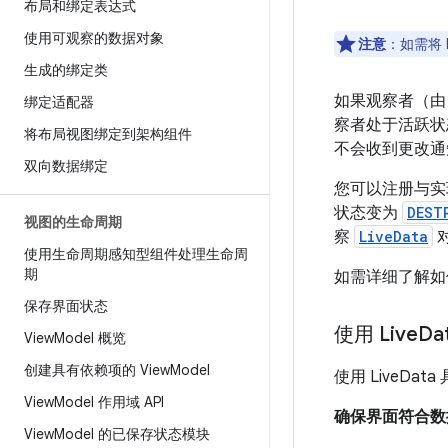
布局和绑定表达式
使用可观察的数据对象
注意
：如需将 L
生成的绑定类
如果观察者（
绑定适配器
察者处于活跃状态
将布局视图绑定到架构组件
不会收到更改通
双向数据绑定
您可以注册与
状态变为
DEST
视图的生命周期
察
LiveData
对
使用生命周期感知型组件处理生命周
期
如需详细了解如何
保存界面状态
使用 Live
Da
View
Model 概览
创建具有依赖项的 View
Model
使用 LiveDa
View
Model 作用域 API
确保界面符合数
View
Model 的已保存状态模块