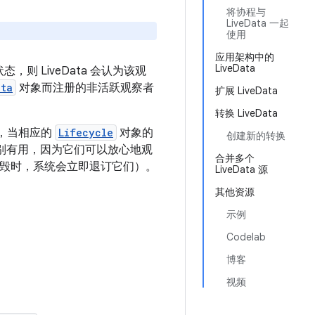
将协程与
LiveData 一起
使用
应用架构中的
LiveData
态，则 LiveData 会认为该观
ata
对象而注册的非活跃观察者
扩展 LiveData
转换 LiveData
，当相应的
Lifecycle
对象的
创建新的转换
nt 特别有用，因为它们可以放心地观
合并多个
周期被销毁时，系统会立即退订它们）。
LiveData 源
其他资源
示例
Codelab
博客
视频