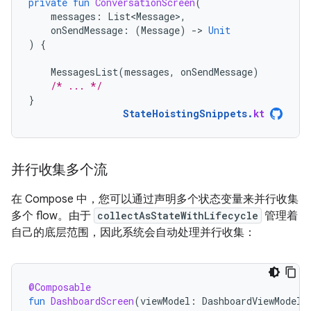
private
fun
ConversationScreen
(
messages
:
List<Message>
,
onSendMessage
:
(
Message
)
-
>
Unit
)
{
MessagesList
(
messages
,
onSendMessage
)
/* ... */
}
StateHoistingSnippets
.
kt
并行收集多个流
在 Compose 中，您可以通过声明多个状态变量来并行收集
多个 flow。由于
collectAsStateWithLifecycle
管理着
自己的底层范围，因此系统会自动处理并行收集：
@Composable
fun
DashboardScreen
(
viewModel
:
DashboardViewModel