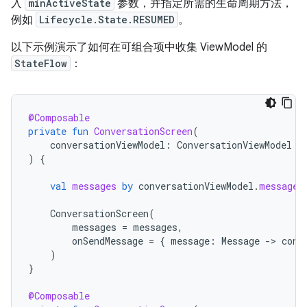
入
minActiveState
参数，并指定所需的生命周期方法，
例如
Lifecycle.State.RESUMED
。
以下示例演示了如何在可组合项中收集 ViewModel 的
StateFlow
：
@Composable
private
fun
ConversationScreen
(
conversationViewModel
:
ConversationViewModel
=
)
{
val
messages
by
conversationViewModel
.
messages
ConversationScreen
(
messages
=
messages
,
onSendMessage
=
{
message
:
Message
-
>
conv
)
}
@Composable