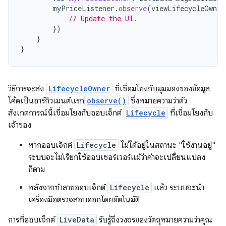
myPriceListener
.
observe
(
viewLifecycleOwner
// Update the UI.
})
}
}
วิธีการจะส่ง
LifecycleOwner
ที่เชื่อมโยงกับมุมมองของข้อมูล
โค้ดเป็นอาร์กิวเมนต์แรก
observe()
ซึ่งหมายความว่าตัว
สังเกตการณ์นี้เชื่อมโยงกับออบเจ็กต์
Lifecycle
ที่เชื่อมโยงกับ
เจ้าของ
หากออบเจ็กต์
Lifecycle
ไม่ได้อยู่ในสถานะ "ใช้งานอยู่"
ระบบจะไม่เรียกใช้ออบเซอร์เวอร์แม้ว่าค่าจะเปลี่ยนแปลง
ก็ตาม
หลังจากทำลายออบเจ็กต์
Lifecycle
แล้ว ระบบจะนำ
เครื่องมือตรวจสอบออกโดยอัตโนมัติ
การที่ออบเจ็กต์
LiveData
รับรู้ถึงวงจรของวัตถุหมายความว่าคุณ