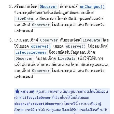
สร้างออบเจ็กต์
Observer
ที่กําหนดวิธี
onChanged()
ซึ่งควบคุมสิ่งที่จะเกิดขึ้นเมื่อข้อมูลที่มีของออบเจ็กต์
LiveData
เปลี่ยนแปลง โดยปกติแล้ว คุณจะต้องสร้าง
ออบเจ็กต์
Observer
ในตัวควบคุม UI เช่น กิจกรรมหรือ
แฟรกเมนต์
แนบออบเจ็กต์
Observer
กับออบเจ็กต์
LiveData
โดย
ใช้เมธอด
observe()
เมธอด
observe()
ใช้ออบเจ็กต์
LifecycleOwner
ซึ่งจะสมัครรับข้อมูลออบเจ็กต์
Observer
กับออบเจ็กต์
LiveData
เพื่อให้ได้รับการ
แจ้งเตือนเกี่ยวกับการเปลี่ยนแปลง โดยปกติแล้วคุณจะแนบ
ออบเจ็กต์
Observer
ในตัวควบคุม UI เช่น กิจกรรมหรือ
แฟรกเมนต์
หมายเหตุ:
คุณสามารถลงทะเบียนผู้สังเกตการณ์โดยไม่มีออบ
เจ็กต์
ที่เชื่อมโยงได้โดยใช้เมธอด
LifecycleOwner
ในกรณีนี้ ระบบจะถือว่าผู้
observeForever(Observer)
สังเกตการณ์มีการใช้งานอยู่เสมอ จึงจะได้รับการแจ้งเตือนเกี่ยวกับ