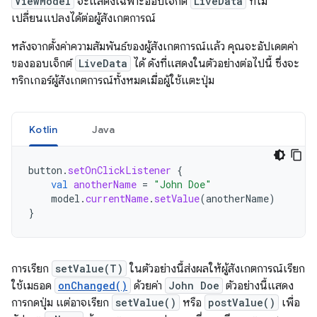
ViewModel
จะแสดงเฉพาะออบเจ็กต์
LiveData
ที่ไม่
เปลี่ยนแปลงได้ต่อผู้สังเกตการณ์
หลังจากตั้งค่าความสัมพันธ์ของผู้สังเกตการณ์แล้ว คุณจะอัปเดตค่า
ของออบเจ็กต์
LiveData
ได้ ดังที่แสดงในตัวอย่างต่อไปนี้ ซึ่งจะ
ทริกเกอร์ผู้สังเกตการณ์ทั้งหมดเมื่อผู้ใช้แตะปุ่ม
Kotlin
Java
button
.
setOnClickListener
{
val
anotherName
=
"John Doe"
model
.
currentName
.
setValue
(
anotherName
)
}
การเรียก
setValue(T)
ในตัวอย่างนี้ส่งผลให้ผู้สังเกตการณ์เรียก
ใช้เมธอด
onChanged()
ด้วยค่า
John Doe
ตัวอย่างนี้แสดง
การกดปุ่ม แต่อาจเรียก
setValue()
หรือ
postValue()
เพื่อ