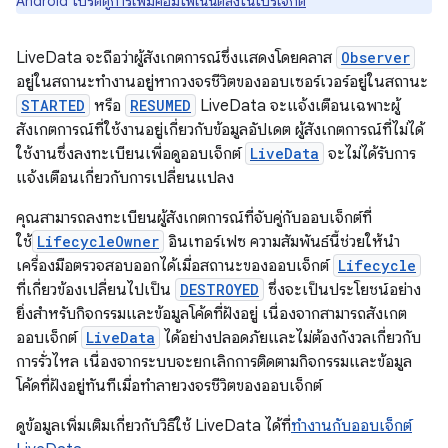
Android โปรดดู
การเพิ่มคอมโพเนนต์ลงในโปรเจ็กต์
LiveData จะถือว่าผู้สังเกตการณ์ซึ่งแสดงโดยคลาส
Observer
อยู่ในสถานะทำงานอยู่หากวงจรชีวิตของออบเซอร์เวอร์อยู่ในสถานะ
STARTED
หรือ
RESUMED
LiveData จะแจ้งเตือนเฉพาะผู้
สังเกตการณ์ที่ใช้งานอยู่เกี่ยวกับข้อมูลอัปเดต ผู้สังเกตการณ์ที่ไม่ได้
ใช้งานซึ่งลงทะเบียนเพื่อดูออบเจ็กต์
LiveData
จะไม่ได้รับการ
แจ้งเตือนเกี่ยวกับการเปลี่ยนแปลง
คุณสามารถลงทะเบียนผู้สังเกตการณ์ที่จับคู่กับออบเจ็กต์ที่
ใช้
LifecycleOwner
อินเทอร์เฟซ ความสัมพันธ์นี้ช่วยให้นำ
เครื่องมือตรวจสอบออกได้เมื่อสถานะของออบเจ็กต์
Lifecycle
ที่เกี่ยวข้องเปลี่ยนไปเป็น
DESTROYED
ซึ่งจะเป็นประโยชน์อย่าง
ยิ่งสําหรับกิจกรรมและข้อมูลโค้ดที่ฝังอยู่ เนื่องจากสามารถสังเกต
ออบเจ็กต์
LiveData
ได้อย่างปลอดภัยและไม่ต้องกังวลเกี่ยวกับ
การรั่วไหล เนื่องจากระบบจะยกเลิกการติดตามกิจกรรมและข้อมูล
โค้ดที่ฝังอยู่ทันทีเมื่อทำลายวงจรชีวิตของออบเจ็กต์
ดูข้อมูลเพิ่มเติมเกี่ยวกับวิธีใช้ LiveData ได้ที่
ทํางานกับออบเจ็กต์