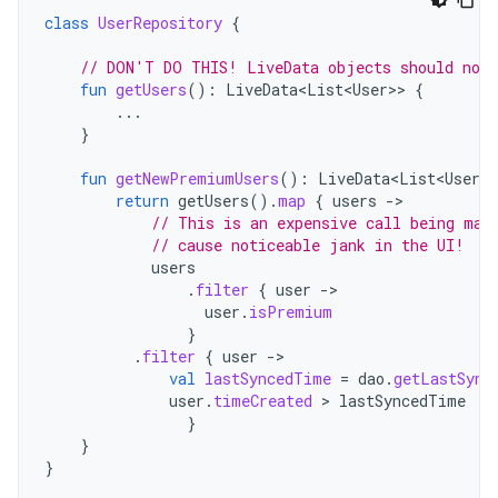
class
UserRepository
{
// DON'T DO THIS! LiveData objects should not 
fun
getUsers
():
LiveData<List<User>
>
{
...
}
fun
getNewPremiumUsers
():
LiveData<List<User>
>
return
getUsers
().
map
{
users
-
// This is an expensive call being mad
// cause noticeable jank in the UI!
users
.
filter
{
user
-
user
.
isPremium
}
.
filter
{
user
-
val
lastSyncedTime
=
dao
.
getLastSync
user
.
timeCreated
 > 
lastSyncedTime
}
}
}