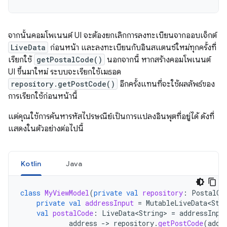
จากนั้นคอมโพเนนต์ UI จะต้องยกเลิกการลงทะเบียนจากออบเจ็กต์
LiveData
ก่อนหน้า และลงทะเบียนกับอินสแตนซ์ใหม่ทุกครั้งที่
เรียกใช้
getPostalCode()
นอกจากนี้ หากสร้างคอมโพเนนต์
UI ขึ้นมาใหม่ ระบบจะเรียกใช้เมธอด
repository.getPostCode()
อีกครั้งแทนที่จะใช้ผลลัพธ์ของ
การเรียกใช้ก่อนหน้านี้
แต่คุณใช้การค้นหารหัสไปรษณีย์เป็นการแปลงอินพุตที่อยู่ได้ ดังที่
แสดงในตัวอย่างต่อไปนี้
Kotlin
Java
class
MyViewModel
(
private
val
repository
:
PostalCo
private
val
addressInput
=
MutableLiveData<Str
val
postalCode
:
LiveData<String>
=
addressInpu
address
-
>
repository
.
getPostCode
(
addr