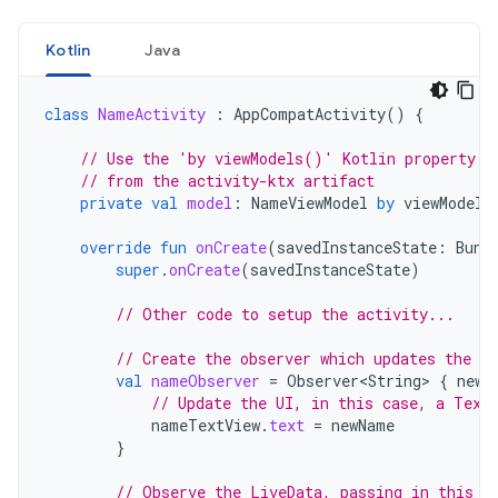
Kotlin
Java
class
NameActivity
:
AppCompatActivity
()
{
// Use the 'by viewModels()' Kotlin property d
// from the activity-ktx artifact
private
val
model
:
NameViewModel
by
viewModels
override
fun
onCreate
(
savedInstanceState
:
Bund
super
.
onCreate
(
savedInstanceState
)
// Other code to setup the activity...
// Create the observer which updates the UI
val
nameObserver
=
Observer<String>
{
newN
// Update the UI, in this case, a Text
nameTextView
.
text
=
newName
}
// Observe the LiveData, passing in this a