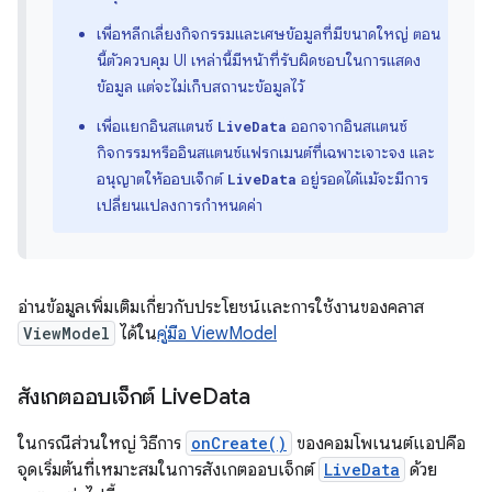
เพื่อหลีกเลี่ยงกิจกรรมและเศษข้อมูลที่มีขนาดใหญ่ ตอน
นี้ตัวควบคุม UI เหล่านี้มีหน้าที่รับผิดชอบในการแสดง
ข้อมูล แต่จะไม่เก็บสถานะข้อมูลไว้
เพื่อแยกอินสแตนซ์
ออกจากอินสแตนซ์
LiveData
กิจกรรมหรืออินสแตนซ์แฟรกเมนต์ที่เฉพาะเจาะจง และ
อนุญาตให้ออบเจ็กต์
อยู่รอดได้แม้จะมีการ
LiveData
เปลี่ยนแปลงการกําหนดค่า
อ่านข้อมูลเพิ่มเติมเกี่ยวกับประโยชน์และการใช้งานของคลาส
ViewModel
ได้ใน
คู่มือ ViewModel
สังเกตออบเจ็กต์ Live
Data
ในกรณีส่วนใหญ่ วิธีการ
onCreate()
ของคอมโพเนนต์แอปคือ
จุดเริ่มต้นที่เหมาะสมในการสังเกตออบเจ็กต์
LiveData
ด้วย