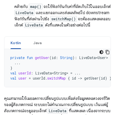
คล้ายกับ
map()
จะใช้ฟังก์ชันกับค่าที่จัดเก็บไว้ในออบเจ็กต์
LiveData
และแยกออกและส่งผลลัพธ์ไป downstream
ฟังก์ชันที่ส่งผ่านไปยัง
switchMap()
จะต้องแสดงผลออบ
เจ็กต์
LiveData
ดังที่แสดงในตัวอย่างต่อไปนี้
Kotlin
Java
private
fun
getUser
(
id
:
String
):
LiveData<User>
{
...
}
val
userId
:
LiveData<String>
=
...
val
user
=
userId
.
switchMap
{
id
-
>
getUser
(
id
)
}
คุณสามารถใช้เมธอดการเปลี่ยนรูปแบบเพื่อส่งข้อมูลตลอดวงจรชีวิต
ของผู้สังเกตการณ์ ระบบจะไม่คํานวณการเปลี่ยนรูปแบบ เว้นแต่ผู้
สังเกตการณ์จะดูออบเจ็กต์
LiveData
ที่แสดงผล เนื่องจากระบบ