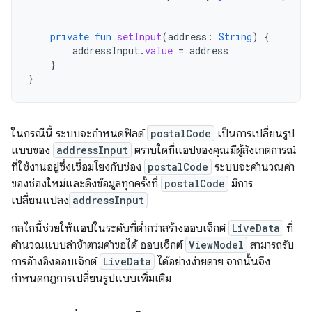
private
fun
setInput
(
address
:
String
)
{
addressInput
.
value
=
address
}
}
ในกรณีนี้ ระบบจะกําหนดฟิลด์
postalCode
เป็นการเปลี่ยนรูป
แบบของ
addressInput
ตราบใดที่แอปของคุณมีผู้สังเกตการณ์
ที่ใช้งานอยู่ซึ่งเชื่อมโยงกับช่อง
postalCode
ระบบจะคํานวณค่า
ของช่องใหม่และดึงข้อมูลทุกครั้งที่
postalCode
มีการ
เปลี่ยนแปลง
addressInput
กลไกนี้ช่วยให้แอปในระดับที่ต่ำกว่าสร้างออบเจ็กต์
LiveData
ที่
คำนวณแบบล่าช้าตามคําขอได้ ออบเจ็กต์
ViewModel
สามารถรับ
การอ้างอิงออบเจ็กต์
LiveData
ได้อย่างง่ายดาย จากนั้นจึง
กำหนดกฎการเปลี่ยนรูปแบบเพิ่มเติม