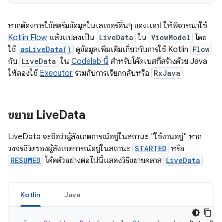
หากต้องการใช้สตรีมข้อมูลในเลเยอร์อื่นๆ ของแอป ให้พิจารณาใช้
Kotlin Flow
แล้วแปลงเป็น
LiveData
ใน
ViewModel
โดย
ใช้
asLiveData()
ดูข้อมูลเพิ่มเติมเกี่ยวกับการใช้ Kotlin
Flow
กับ
LiveData
ใน
Codelab นี้
สําหรับโค้ดเบสที่สร้างด้วย Java
ให้ลองใช้
Executor
ร่วมกับการเรียกกลับหรือ
RxJava
ขยาย Live
Data
LiveData จะถือว่าผู้สังเกตการณ์อยู่ในสถานะ "ใช้งานอยู่" หาก
วงจรชีวิตของผู้สังเกตการณ์อยู่ในสถานะ
STARTED
หรือ
RESUMED
โค้ดตัวอย่างต่อไปนี้แสดงวิธีขยายคลาส
LiveData
Kotlin
Java