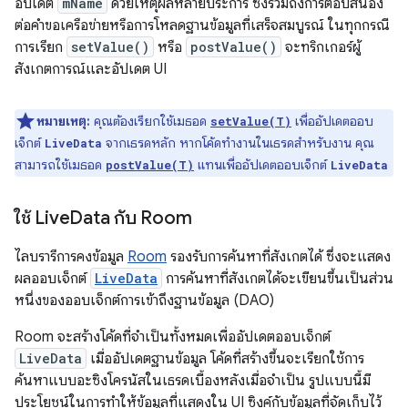
อัปเดต
mName
ด้วยเหตุผลหลายประการ ซึ่งรวมถึงการตอบสนอง
ต่อคําขอเครือข่ายหรือการโหลดฐานข้อมูลที่เสร็จสมบูรณ์ ในทุกกรณี
การเรียก
setValue()
หรือ
postValue()
จะทริกเกอร์ผู้
สังเกตการณ์และอัปเดต UI
หมายเหตุ:
คุณต้องเรียกใช้เมธอด
เพื่ออัปเดตออบ
setValue(T)
เจ็กต์
จากเธรดหลัก หากโค้ดทำงานในเธรดสำหรับงาน คุณ
LiveData
สามารถใช้เมธอด
แทนเพื่ออัปเดตออบเจ็กต์
postValue(T)
LiveData
ใช้ Live
Data กับ Room
ไลบรารีการคงข้อมูล
Room
รองรับการค้นหาที่สังเกตได้ ซึ่งจะแสดง
ผลออบเจ็กต์
LiveData
การค้นหาที่สังเกตได้จะเขียนขึ้นเป็นส่วน
หนึ่งของออบเจ็กต์การเข้าถึงฐานข้อมูล (DAO)
Room จะสร้างโค้ดที่จำเป็นทั้งหมดเพื่ออัปเดตออบเจ็กต์
LiveData
เมื่ออัปเดตฐานข้อมูล โค้ดที่สร้างขึ้นจะเรียกใช้การ
ค้นหาแบบอะซิงโครนัสในเธรดเบื้องหลังเมื่อจำเป็น รูปแบบนี้มี
ประโยชน์ในการทำให้ข้อมูลที่แสดงใน UI ซิงค์กับข้อมูลที่จัดเก็บไว้