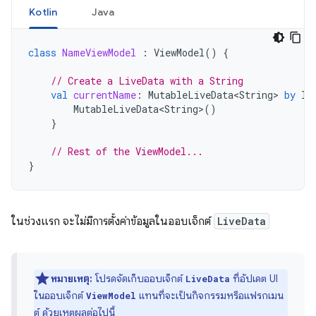
Kotlin
Java
class
NameViewModel
:
ViewModel
()
{
// Create a LiveData with a String
val
currentName
:
MutableLiveData<String>
by
la
MutableLiveData<String>
()
}
// Rest of the ViewModel...
}
ในช่วงแรก จะไม่มีการตั้งค่าข้อมูลในออบเจ็กต์
LiveData
หมายเหตุ:
โปรดจัดเก็บออบเจ็กต์
ที่อัปเดต UI
LiveData
ในออบเจ็กต์
แทนที่จะเป็นกิจกรรมหรือแฟรกเมน
ViewModel
ต์ ด้วยเหตุผลต่อไปนี้