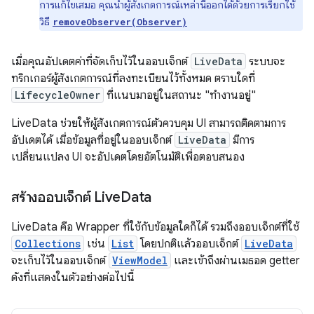
การแก้ไขเสมอ คุณนำผู้สังเกตการณ์เหล่านี้ออกได้ด้วยการเรียกใช้
วิธี
removeObserver(Observer)
เมื่อคุณอัปเดตค่าที่จัดเก็บไว้ในออบเจ็กต์
LiveData
ระบบจะ
ทริกเกอร์ผู้สังเกตการณ์ที่ลงทะเบียนไว้ทั้งหมด ตราบใดที่
LifecycleOwner
ที่แนบมาอยู่ในสถานะ "ทำงานอยู่"
LiveData ช่วยให้ผู้สังเกตการณ์ตัวควบคุม UI สามารถติดตามการ
อัปเดตได้ เมื่อข้อมูลที่อยู่ในออบเจ็กต์
LiveData
มีการ
เปลี่ยนแปลง UI จะอัปเดตโดยอัตโนมัติเพื่อตอบสนอง
สร้างออบเจ็กต์ Live
Data
LiveData คือ Wrapper ที่ใช้กับข้อมูลใดก็ได้ รวมถึงออบเจ็กต์ที่ใช้
Collections
เช่น
List
โดยปกติแล้วออบเจ็กต์
LiveData
จะเก็บไว้ในออบเจ็กต์
ViewModel
และเข้าถึงผ่านเมธอด getter
ดังที่แสดงในตัวอย่างต่อไปนี้