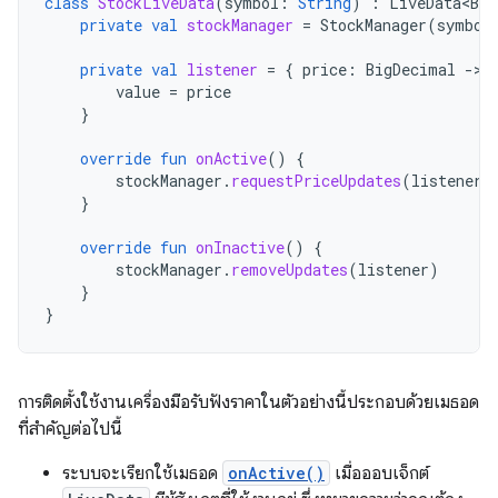
class
StockLiveData
(
symbol
:
String
)
:
LiveData<Big
private
val
stockManager
=
StockManager
(
symbol
private
val
listener
=
{
price
:
BigDecimal
-
value
=
price
}
override
fun
onActive
()
{
stockManager
.
requestPriceUpdates
(
listener
)
}
override
fun
onInactive
()
{
stockManager
.
removeUpdates
(
listener
)
}
}
การติดตั้งใช้งานเครื่องมือรับฟังราคาในตัวอย่างนี้ประกอบด้วยเมธอด
ที่สําคัญต่อไปนี้
ระบบจะเรียกใช้เมธอด
onActive()
เมื่อออบเจ็กต์