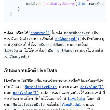
model
.
currentName
.
observe
(
this
,
nameObserv
}
}
หลังจากเรียกใช้
observe()
โดยส่ง
nameObserver
เป็น
พารามิเตอร์แล้ว ระบบจะเรียกใช้
onChanged()
ทันทีพร้อมระบุ
ค่าล่าสุดที่จัดเก็บไว้ใน
mCurrentName
หากออบเจ็กต์
LiveData
ไม่ได้ตั้งค่าใน
mCurrentName
ระบบจะไม่เรียกใช้
onChanged()
อัปเดตออบเจ็กต์ Live
Data
LiveData ไม่มีวิธีการที่เผยแพร่ต่อสาธารณะเพื่ออัปเดตข้อมูลที่จัด
เก็บไว้ คลาส
MutableLiveData
แสดงเมธอด
setValue(T)
และ
postValue(T)
แก่สาธารณะ และคุณต้องใช้เมธอดเหล่านี้
หากต้องการแก้ไขค่าที่เก็บไว้ในออบเจ็กต์
LiveData
โดยปกติ
แล้ว
MutableLiveData
จะใช้ใน
ViewModel
จากนั้น