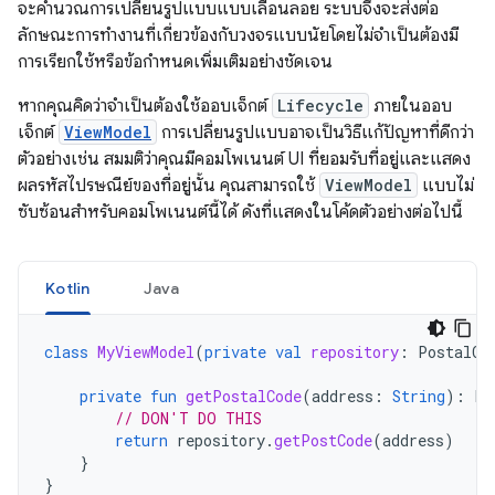
จะคำนวณการเปลี่ยนรูปแบบแบบเลื่อนลอย ระบบจึงจะส่งต่อ
ลักษณะการทำงานที่เกี่ยวข้องกับวงจรแบบนัยโดยไม่จำเป็นต้องมี
การเรียกใช้หรือข้อกําหนดเพิ่มเติมอย่างชัดเจน
หากคุณคิดว่าจําเป็นต้องใช้ออบเจ็กต์
Lifecycle
ภายในออบ
เจ็กต์
ViewModel
การเปลี่ยนรูปแบบอาจเป็นวิธีแก้ปัญหาที่ดีกว่า
ตัวอย่างเช่น สมมติว่าคุณมีคอมโพเนนต์ UI ที่ยอมรับที่อยู่และแสดง
ผลรหัสไปรษณีย์ของที่อยู่นั้น คุณสามารถใช้
ViewModel
แบบไม่
ซับซ้อนสําหรับคอมโพเนนต์นี้ได้ ดังที่แสดงในโค้ดตัวอย่างต่อไปนี้
Kotlin
Java
class
MyViewModel
(
private
val
repository
:
PostalCo
private
fun
getPostalCode
(
address
:
String
):
Li
// DON'T DO THIS
return
repository
.
getPostCode
(
address
)
}
}