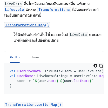
LiveData
อื่นโดยอิงตามค่าของอินสแตนซ์อื่น แพ็กเกจ
Lifecycle
มีคลาส
Transformations
ที่มีเมธอดตัวช่วยที่
รองรับสถานการณ์เหล่านี้
Transformations.map()
ใช้ฟังก์ชันกับค่าที่เก็บไว้ในออบเจ็กต์
LiveData
และเผย
แพร่ผลลัพธ์ลงไปยังส่วนปลาย
Kotlin
Java
val
userLiveData
:
LiveData<User>
=
UserLiveData
()
val
userName
:
LiveData<String>
=
userLiveData
.
map
user
-
>
"
${
user
.
name
}
${
user
.
lastName
}
"
}
Transformations.switchMap()