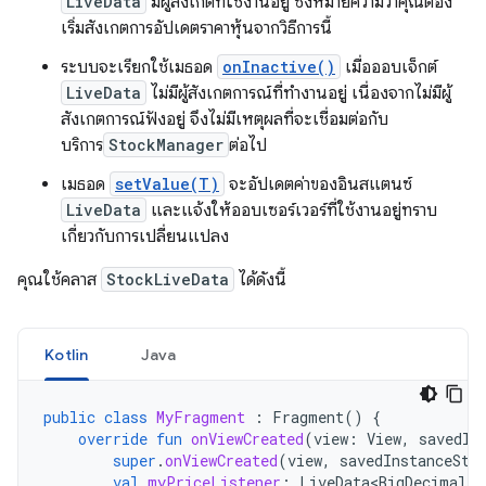
LiveData
มีผู้สังเกตที่ใช้งานอยู่ ซึ่งหมายความว่าคุณต้อง
เริ่มสังเกตการอัปเดตราคาหุ้นจากวิธีการนี้
ระบบจะเรียกใช้เมธอด
onInactive()
เมื่อออบเจ็กต์
LiveData
ไม่มีผู้สังเกตการณ์ที่ทำงานอยู่ เนื่องจากไม่มีผู้
สังเกตการณ์ฟังอยู่ จึงไม่มีเหตุผลที่จะเชื่อมต่อกับ
บริการ
StockManager
ต่อไป
เมธอด
setValue(T)
จะอัปเดตค่าของอินสแตนซ์
LiveData
และแจ้งให้ออบเซอร์เวอร์ที่ใช้งานอยู่ทราบ
เกี่ยวกับการเปลี่ยนแปลง
คุณใช้คลาส
StockLiveData
ได้ดังนี้
Kotlin
Java
public
class
MyFragment
:
Fragment
()
{
override
fun
onViewCreated
(
view
:
View
,
savedIn
super
.
onViewCreated
(
view
,
savedInstanceSta
val
myPriceListener
:
LiveData<BigDecimal>