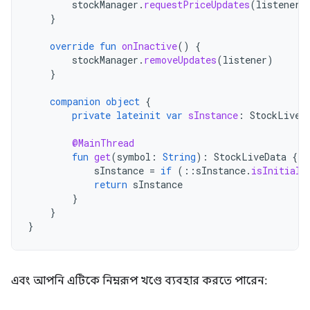
stockManager
.
requestPriceUpdates
(
listener
)
}
override
fun
onInactive
()
{
stockManager
.
removeUpdates
(
listener
)
}
companion
object
{
private
lateinit
var
sInstance
:
StockLiveD
@MainThread
fun
get
(
symbol
:
String
):
StockLiveData
{
sInstance
=
if
(
::
sInstance
.
isInitiali
return
sInstance
}
}
}
এবং আপনি এটিকে নিম্নরূপ খণ্ডে ব্যবহার করতে পারেন: