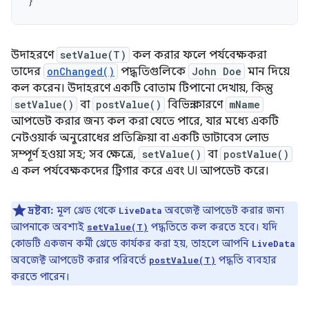
}
উদাহরণে
setValue(T)
কল করার ফলে পর্যবেক্ষকরা
তাদের
onChanged()
পদ্ধতিগুলিকে
John Doe
মান দিয়ে
কল করেন। উদাহরণে একটি বোতাম টিপানো দেখায়, কিন্তু
setValue()
বা
postValue()
বিভিন্ন কারণে
mName
আপডেট করার জন্য কল করা যেতে পারে, যার মধ্যে একটি
নেটওয়ার্ক অনুরোধের প্রতিক্রিয়া বা একটি ডাটাবেস লোড
সম্পূর্ণ হওয়া সহ; সব ক্ষেত্রে,
setValue()
বা
postValue()
এ কল পর্যবেক্ষকদের ট্রিগার করে এবং UI আপডেট করে।
দ্রষ্টব্য:
মূল থ্রেড থেকে
অবজেক্ট আপডেট করার জন্য
LiveData
আপনাকে অবশ্যই
পদ্ধতিতে কল করতে হবে। যদি
setValue(T)
কোডটি একজন কর্মী থ্রেডে কার্যকর করা হয়, তাহলে আপনি
LiveData
অবজেক্ট আপডেট করার পরিবর্তে
পদ্ধতি ব্যবহার
postValue(T)
করতে পারেন।