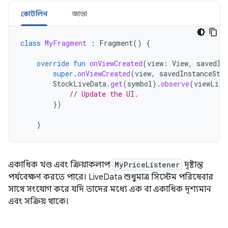
কোটলিন
জাভা
class
MyFragment
:
Fragment
()
{
override
fun
onViewCreated
(
view
:
View
,
savedIn
super
.
onViewCreated
(
view
,
savedInstanceSta
StockLiveData
.
get
(
symbol
).
observe
(
viewLife
// Update the UI.
})
}
একাধিক খণ্ড এবং ক্রিয়াকলাপ
MyPriceListener
দৃষ্টান্ত
পর্যবেক্ষণ করতে পারে। LiveData শুধুমাত্র সিস্টেম পরিষেবার
সাথে সংযোগ করে যদি তাদের মধ্যে এক বা একাধিক দৃশ্যমান
এবং সক্রিয় থাকে।