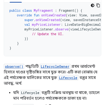
public
class
MyFragment
:
Fragment
()
{
override
fun
onViewCreated
(
view
:
View
,
savedIn
super
.
onViewCreated
(
view
,
savedInstanceSta
val
myPriceListener
:
LiveData<BigDecimal>
myPriceListener
.
observe
(
viewLifecycleOwner
// Update the UI.
})
}
}
observe()
পদ্ধতিটি
LifecycleOwner
প্রথম আর্গুমেন্ট
হিসাবে খণ্ডের দৃষ্টিভঙ্গির সাথে যুক্ত করে। এটি করা বোঝায় যে
এই পর্যবেক্ষক মালিকের সাথে যুক্ত
Lifecycle
বস্তুর সাথে
আবদ্ধ, অর্থ:
যদি
Lifecycle
বস্তুটি সক্রিয় অবস্থায় না থাকে, তাহলে
মান পরিবর্তন হলেও পর্যবেক্ষককে ডাকা হয় না।