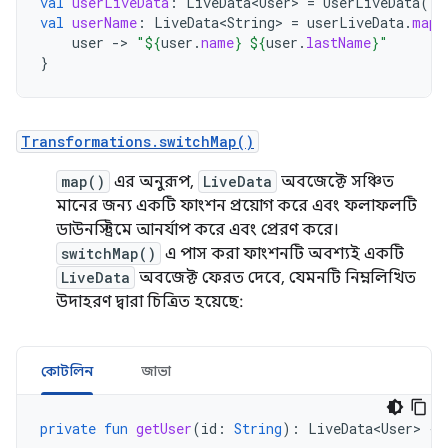
val
userLiveData
:
LiveData<User>
=
UserLiveData
()
val
userName
:
LiveData<String>
=
userLiveData
.
map
user
-
>
"
${
user
.
name
}
${
user
.
lastName
}
"
}
Transformations.switchMap()
map()
এর অনুরূপ,
LiveData
অবজেক্টে সঞ্চিত
মানের জন্য একটি ফাংশন প্রয়োগ করে এবং ফলাফলটি
ডাউনস্ট্রিমে আনর্যাপ করে এবং প্রেরণ করে।
switchMap()
এ পাস করা ফাংশনটি অবশ্যই একটি
LiveData
অবজেক্ট ফেরত দেবে, যেমনটি নিম্নলিখিত
উদাহরণ দ্বারা চিত্রিত হয়েছে:
কোটলিন
জাভা
private
fun
getUser
(
id
:
String
):
LiveData<User>
{