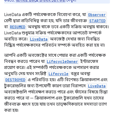
করতে,
আপনার প্রকল্পে উপাদান যোগ করা
দেখুন।
LiveData একটি পর্যবেক্ষককে বিবেচনা করে, যা
Observer
শ্রেণী দ্বারা প্রতিনিধিত্ব করা হয়, যদি তার জীবনচক্র
STARTED
বা
RESUMED
অবস্থায় থাকে তবে একটি সক্রিয় অবস্থায় থাকবে।
LiveData শুধুমাত্র সক্রিয় পর্যবেক্ষকদের আপডেট সম্পর্কে
অবহিত করে।
LiveData
অবজেক্ট দেখার জন্য নিবন্ধিত
নিষ্ক্রিয় পর্যবেক্ষকদের পরিবর্তন সম্পর্কে অবহিত করা হয় না।
আপনি একটি অবজেক্টের সাথে পেয়ার করা একটি পর্যবেক্ষক
নিবন্ধন করতে পারেন যা
LifecycleOwner
ইন্টারফেস
প্রয়োগ করে। এই সম্পর্কটি পর্যবেক্ষককে অপসারণ করার
অনুমতি দেয় যখন সংশ্লিষ্ট
Lifecycle
বস্তুর অবস্থা
DESTROYED
এ পরিবর্তিত হয়। এটি বিশেষত ক্রিয়াকলাপ এবং
টুকরোগুলির জন্য উপযোগী কারণ তারা নিরাপদে
LiveData
অবজেক্টগুলি পর্যবেক্ষণ করতে পারে এবং ফাঁসের বিষয়ে চিন্তা
করতে পারে না — ক্রিয়াকলাপ এবং টুকরোগুলি যখন তাদের
জীবনচক্র ধ্বংস হয়ে যায় তখন তাত্ক্ষণিকভাবে সদস্যতা ত্যাগ
করা হয়৷