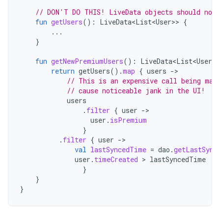
// DON'T DO THIS! LiveData objects should not 
fun
getUsers
():
LiveData<List<User>
>
{
...
}
fun
getNewPremiumUsers
():
LiveData<List<User>
>
return
getUsers
().
map
{
users
-
// This is an expensive call being mad
// cause noticeable jank in the UI!
users
.
filter
{
user
-
user
.
isPremium
}
.
filter
{
user
-
val
lastSyncedTime
=
dao
.
getLastSync
user
.
timeCreated
 > 
lastSyncedTime
}
}
}