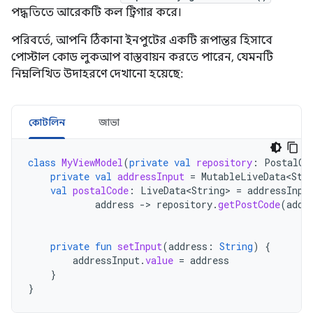
পদ্ধতিতে আরেকটি কল ট্রিগার করে।
পরিবর্তে, আপনি ঠিকানা ইনপুটের একটি রূপান্তর হিসাবে
পোস্টাল কোড লুকআপ বাস্তবায়ন করতে পারেন, যেমনটি
নিম্নলিখিত উদাহরণে দেখানো হয়েছে:
কোটলিন
জাভা
class
MyViewModel
(
private
val
repository
:
PostalCo
private
val
addressInput
=
MutableLiveData<Str
val
postalCode
:
LiveData<String>
=
addressInpu
address
-
>
repository
.
getPostCode
(
addr
private
fun
setInput
(
address
:
String
)
{
addressInput
.
value
=
address
}
}