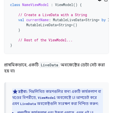
class
NameViewModel
:
ViewModel
()
{
// Create a LiveData with a String
val
currentName
:
MutableLiveData<String>
by
la
MutableLiveData<String>
()
}
// Rest of the ViewModel...
}
প্রাথমিকভাবে, একটি
LiveData
অবজেক্টের ডেটা সেট করা
হয় না।
দ্রষ্টব্য:
নিম্নলিখিত কারণগুলির জন্য একটি কার্যকলাপ বা
খণ্ডের বিপরীতে,
অবজেক্টে UI আপডেট করে
ViewModel
এমন
অবজেক্টগুলি সংরক্ষণ করা নিশ্চিত করুন:
LiveData
প্রস্ফুটিত কার্যকলাপ এবং টুকরা এড়াতে. এখন এই UI