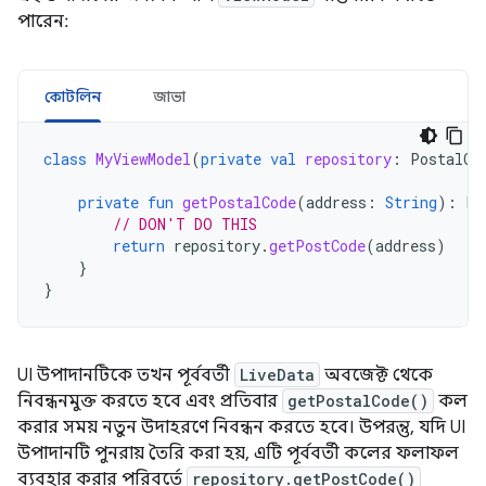
পারেন:
কোটলিন
জাভা
class
MyViewModel
(
private
val
repository
:
PostalCo
private
fun
getPostalCode
(
address
:
String
):
Li
// DON'T DO THIS
return
repository
.
getPostCode
(
address
)
}
}
UI উপাদানটিকে তখন পূর্ববর্তী
LiveData
অবজেক্ট থেকে
নিবন্ধনমুক্ত করতে হবে এবং প্রতিবার
getPostalCode()
কল
করার সময় নতুন উদাহরণে নিবন্ধন করতে হবে। উপরন্তু, যদি UI
উপাদানটি পুনরায় তৈরি করা হয়, এটি পূর্ববর্তী কলের ফলাফল
ব্যবহার করার পরিবর্তে
repository.getPostCode()