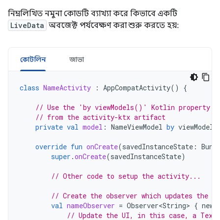
নিম্নলিখিত নমুনা কোডটি ব্যাখ্যা করে কিভাবে একটি
LiveData
অবজেক্ট পর্যবেক্ষণ করা শুরু করতে হয়:
কোটলিন
জাভা
class
NameActivity
:
AppCompatActivity
()
{
// Use the 'by viewModels()' Kotlin property d
// from the activity-ktx artifact
private
val
model
:
NameViewModel
by
viewModels
override
fun
onCreate
(
savedInstanceState
:
Bund
super
.
onCreate
(
savedInstanceState
)
// Other code to setup the activity...
// Create the observer which updates the UI
val
nameObserver
=
Observer<String>
{
newN
// Update the UI, in this case, a Text