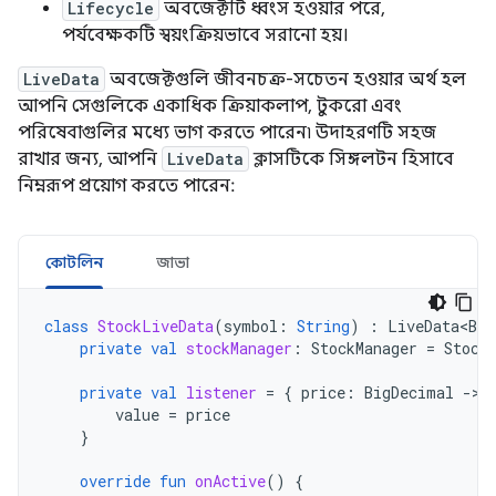
Lifecycle
অবজেক্টটি ধ্বংস হওয়ার পরে,
পর্যবেক্ষকটি স্বয়ংক্রিয়ভাবে সরানো হয়।
LiveData
অবজেক্টগুলি জীবনচক্র-সচেতন হওয়ার অর্থ হল
আপনি সেগুলিকে একাধিক ক্রিয়াকলাপ, টুকরো এবং
পরিষেবাগুলির মধ্যে ভাগ করতে পারেন৷ উদাহরণটি সহজ
রাখার জন্য, আপনি
LiveData
ক্লাসটিকে সিঙ্গলটন হিসাবে
নিম্নরূপ প্রয়োগ করতে পারেন:
কোটলিন
জাভা
class
StockLiveData
(
symbol
:
String
)
:
LiveData<Big
private
val
stockManager
:
StockManager
=
Stock
private
val
listener
=
{
price
:
BigDecimal
-
value
=
price
}
override
fun
onActive
()
{