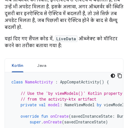
जब ऑब्ज़र्वर की स्थिति, इनऐक्टिव से ऐक्टिव में बदलती है, तब
उन्हें भी अपडेट मिलता है. इसके अलावा, अगर ऑब्ज़र्वर की स्थिति
दूसरी बार इनऐक्टिव से ऐक्टिव में बदलती है, तो उसे सिर्फ़ तब
अपडेट मिलता है, जब पिछली बार ऐक्टिव होने के बाद से वैल्यू
बदली हो.
यहां दिए गए सैंपल कोड में,
LiveData
ऑब्जेक्ट को मॉनिटर
करने का तरीका बताया गया है:
Kotlin
Java
class
NameActivity
:
AppCompatActivity
()
{
// Use the 'by viewModels()' Kotlin property d
// from the activity-ktx artifact
private
val
model
:
NameViewModel
by
viewModels
override
fun
onCreate
(
savedInstanceState
:
Bund
super
.
onCreate
(
savedInstanceState
)