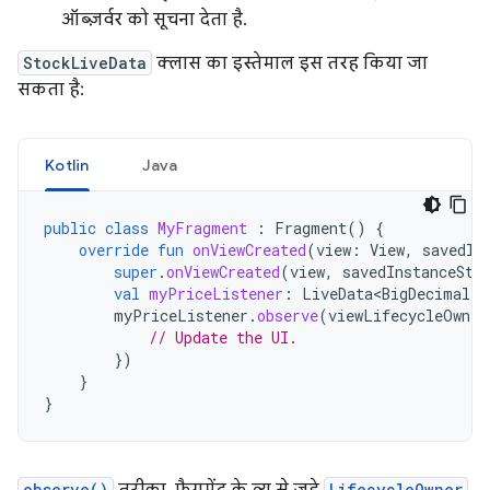
ऑब्ज़र्वर को सूचना देता है.
StockLiveData
क्लास का इस्तेमाल इस तरह किया जा
सकता है:
Kotlin
Java
public
class
MyFragment
:
Fragment
()
{
override
fun
onViewCreated
(
view
:
View
,
savedIn
super
.
onViewCreated
(
view
,
savedInstanceSta
val
myPriceListener
:
LiveData<BigDecimal>
myPriceListener
.
observe
(
viewLifecycleOwner
// Update the UI.
})
}
}
observe()
LifecycleOwner