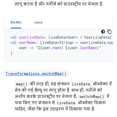
लागू करता है और नतीजे को डाउनस्ट्रीम पर भेजता है.
Kotlin
Java
val
userLiveData
:
LiveData<User>
=
UserLiveData
()
val
userName
:
LiveData<String>
=
userLiveData
.
map
user
-
>
"
${
user
.
name
}
${
user
.
lastName
}
"
}
Transformations.switchMap()
map()
की तरह ही, यह फ़ंक्शन
LiveData
ऑब्जेक्ट में
सेव की गई वैल्यू पर लागू होता है. साथ ही, नतीजे को
अनरैप करके डाउनस्ट्रीम पर भेजता है.
switchMap()
में
पास किए गए फ़ंक्शन से
LiveData
ऑब्जेक्ट दिखना
चाहिए, जैसा कि इस उदाहरण में दिखाया गया है: