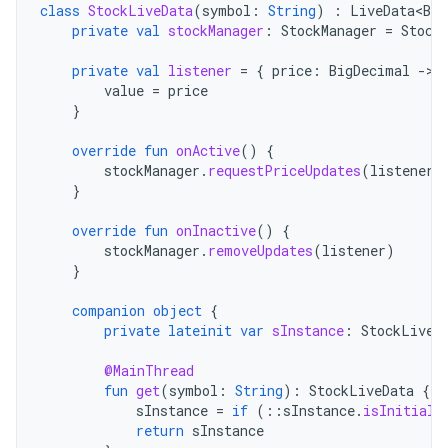
class
StockLiveData
(
symbol
:
String
)
:
LiveData<Big
private
val
stockManager
:
StockManager
=
Stock
private
val
listener
=
{
price
:
BigDecimal
-
value
=
price
}
override
fun
onActive
()
{
stockManager
.
requestPriceUpdates
(
listener
)
}
override
fun
onInactive
()
{
stockManager
.
removeUpdates
(
listener
)
}
companion
object
{
private
lateinit
var
sInstance
:
StockLiveD
@MainThread
fun
get
(
symbol
:
String
):
StockLiveData
{
sInstance
=
if
(
::
sInstance
.
isInitiali
return
sInstance