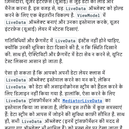
ज़िम्मेदारी, यूज़र इंटरफ़ेस (यूआई) से जुड़े डेटा को लोड और
मैनेज करना है. इस वजह से, यह
LiveData
ऑब्जेक्ट को होल्ड
करने के लिए एक बेहतरीन विकल्प है.
ViewModel
में
LiveData
ऑब्जेक्ट बनाएं और उनका इस्तेमाल करके, यूज़र
इंटरफ़ेस (यूआई) लेयर में स्टेटस दिखाएं.
गतिविधियों और फ़्रैगमेंट में
LiveData
इंस्टेंस नहीं होने चाहिए,
क्योंकि उनकी भूमिका डेटा दिखाने की है, न कि स्थिति दिखाने
की. साथ ही, ऐक्टिविटी और फ़्रैगमेंट में डेटा सेव न करने से, यूनिट
टेस्ट लिखना आसान हो जाता है.
ऐसा हो सकता है कि आपको अपनी डेटा लेयर क्लास में
LiveData
ऑब्जेक्ट इस्तेमाल करने का मन करे, लेकिन
LiveData
को डेटा की असाइनोक्रोनस स्ट्रीम को हैंडल करने के
लिए डिज़ाइन नहीं किया गया है. हालांकि, ऐसा करने के लिए
LiveData
ट्रांसफ़ॉर्मेशन और
MediatorLiveData
का
इस्तेमाल किया जा सकता है, लेकिन इस तरीके में कुछ समस्याएं
हैं: डेटा स्ट्रीम को आपस में जोड़ने की सुविधा काफ़ी सीमित है. साथ
ही, सभी
LiveData
ऑब्जेक्ट (इनमें ट्रांसफ़ॉर्मेशन की मदद से
बनाए गए ऑब्जेक्ट भी शामिल हैं) को मुख्य थ्रेड पर देखा जाता है.