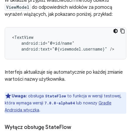
W układzie przypisz właściwości i metody obiektu
ViewModel
do odpowiednich widoków za pomocą
wyrażeń wiążących, jak pokazano poniżej. przykład:
android:text="@{viewmodel.username}"
Interfejs aktualizuje się automatycznie po każdej zmianie
wartości nazwy użytkownika.
Uwaga:
obsługa
to funkcja w wersji testowej,
StateFlow
która wymaga wersji
lub nowszy
Gradle
7.0.0-alpha04
Androida wtyczka
.
Wyłącz obsługę State
Flow