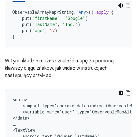
ObservableArrayMap<String
,
Any
>
().
apply
{
put
(
"firstName"
,
"Google"
)
put
(
"lastName"
,
"Inc."
)
put
(
"age"
,
17
)
}
W tym układzie możesz znaleźć mapę za pomocą
klawiszy ciągu znaków, jak widać w instrukcjach
następujący przykład:
<import
<variable
name="user"
type="ObservableMap&lt;S
</data>

…
