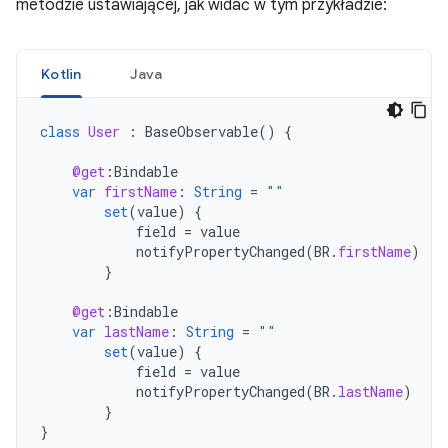
metodzie ustawiającej, jak widać w tym przykładzie:
Kotlin
Java
class
User
:
BaseObservable
()
{
@get
:
Bindable
var
firstName
:
String
=
""
set
(
value
)
{
field
=
value
notifyPropertyChanged
(
BR
.
firstName
)
}
@get
:
Bindable
var
lastName
:
String
=
""
set
(
value
)
{
field
=
value
notifyPropertyChanged
(
BR
.
lastName
)
}
}