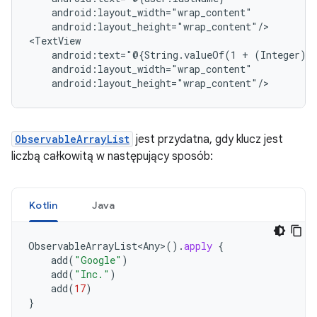
android:layout_height="wrap_content"/>

android:text="@{String.valueOf(1
+
ObservableArrayList
jest przydatna, gdy klucz jest
liczbą całkowitą w następujący sposób:
Kotlin
Java
ObservableArrayList<Any
>
().
apply
{
add
(
"Google"
)
add
(
"Inc."
)
add
(
17
)
}