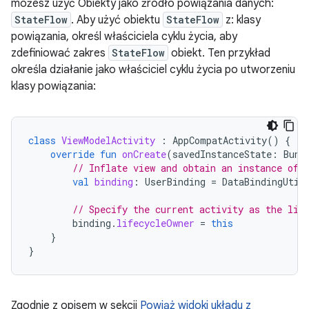
możesz użyć Obiekty jako źródło powiązania danych:
StateFlow
. Aby użyć obiektu
StateFlow
z: klasy
powiązania, określ właściciela cyklu życia, aby
zdefiniować zakres
StateFlow
obiekt. Ten przykład
określa działanie jako właściciel cyklu życia po utworzeniu
klasy powiązania:
class
ViewModelActivity
:
AppCompatActivity
()
{
override
fun
onCreate
(
savedInstanceState
:
Bund
// Inflate view and obtain an instance of 
val
binding
:
UserBinding
=
DataBindingUtil
// Specify the current activity as the lif
binding
.
lifecycleOwner
=
this
}
}
Zgodnie z opisem w sekcji
Powiąż widoki układu z