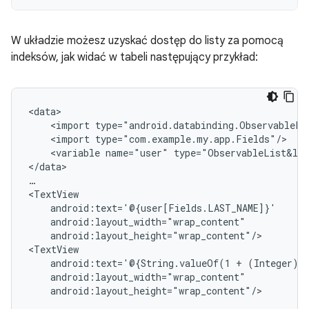
W układzie możesz uzyskać dostęp do listy za pomocą
indeksów, jak widać w tabeli następujący przykład:
<import
<import
<variable
name="user"
type="ObservableList&lt;
</data>

…

android:layout_height="wrap_content"/>

android:text='@{String.valueOf(1
+