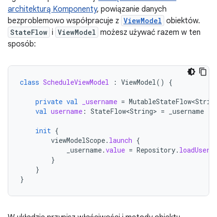
architekturą Komponenty
, powiązanie danych
bezproblemowo współpracuje z
ViewModel
obiektów.
StateFlow
i
ViewModel
możesz używać razem w ten
sposób:
class
ScheduleViewModel
:
ViewModel
()
{
private
val
_username
=
MutableStateFlow<Strin
val
username
:
StateFlow<String>
=
_username
init
{
viewModelScope
.
launch
{
_username
.
value
=
Repository
.
loadUserN
}
}
}