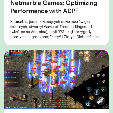
Netmarble Games: Optimizing
Performance with ADPF
Netmarble, jeden z wiodących deweloperów gier
mobilnych, stworzył Game of Thrones: Kingsroad
(wkrótce na Androida), czyli RPG akcji i przygody
oparty na nagrodzonej Emmy® i Złotym Globem® serii
„Gra o tron”. Podczas uruchamiania gry na
urządzeniach