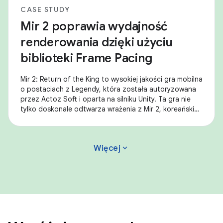
CASE STUDY
Mir 2 poprawia wydajność
renderowania dzięki użyciu
biblioteki Frame Pacing
Mir 2: Return of the King to wysokiej jakości gra mobilna
o postaciach z Legendy, która została autoryzowana
przez Actoz Soft i oparta na silniku Unity. Ta gra nie
tylko doskonale odtwarza wrażenia z Mir 2, koreańskiej
gry fantasy typu MMORPG, ale
expand_more
Więcej