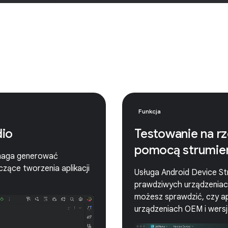
Funkcja
dio
Testowanie na r
pomocą strumie
omaga generować
zące tworzenia aplikacji
Usługa Android Device Str
prawdziwych urządzeniach
możesz sprawdzić, czy ap
urządzeniach OEM i wersj