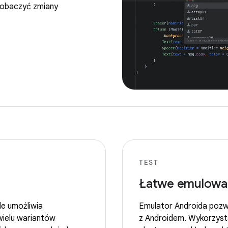
obaczyć zmiany
TEST
Łatwe emulowan
le umożliwia
Emulator Androida pozw
wielu wariantów
z Androidem. Wykorzystaj