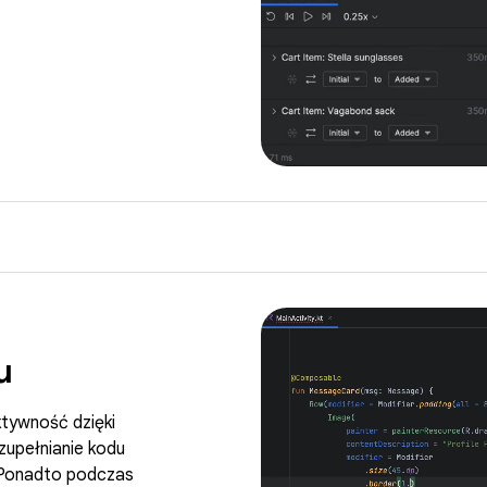
u
uktywność dzięki
zupełnianie kodu
. Ponadto podczas