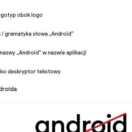
ogotyp obok logo
k
/
gramatyka słowa „Android”
nazwy „Android” w nazwie aplikacji
ako deskryptor tekstowy
droida