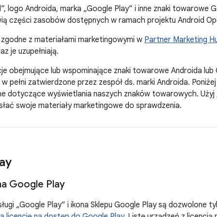
, logo Androida, marka „Google Play” i inne znaki towarowe 
owią części zasobów dostępnych w ramach projektu Android Op
 zgodne z materiałami marketingowymi w
Partner Marketing H
az je uzupełniają.
cje obejmujące lub wspominające znaki towarowe Androida lu
 w pełni zatwierdzone przez zespół ds. marki Androida. Poniże
e dotyczące wyświetlania naszych znaków towarowych. Użyj
esłać swoje materiały marketingowe do sprawdzenia.
ay
na Google Play
sługi „Google Play” i ikona Sklepu Google Play są dozwolone ty
a licencję na dostęp do Google Play
. Listę urządzeń z licencją