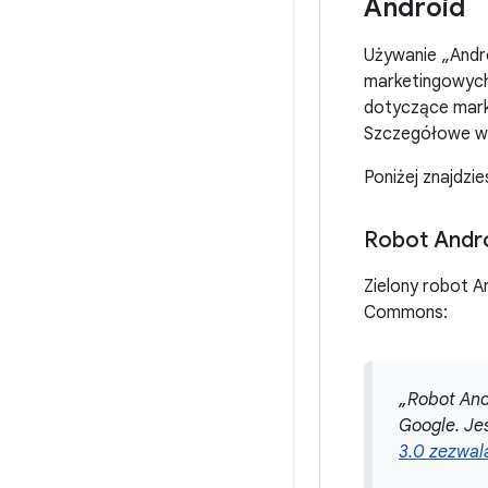
Android
Używanie „Andr
marketingowych
dotyczące mark
Szczegółowe ws
Poniżej znajdzi
Robot Andr
Zielony robot A
Commons:
„Robot And
Google. Je
3.0 zezwal