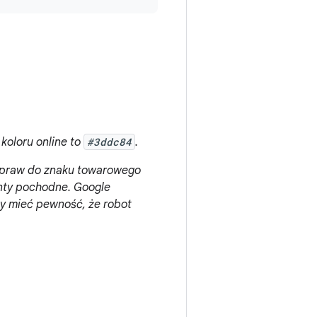
koloru online to
#3ddc84
.
 praw do znaku towarowego
enty pochodne. Google
y mieć pewność, że robot