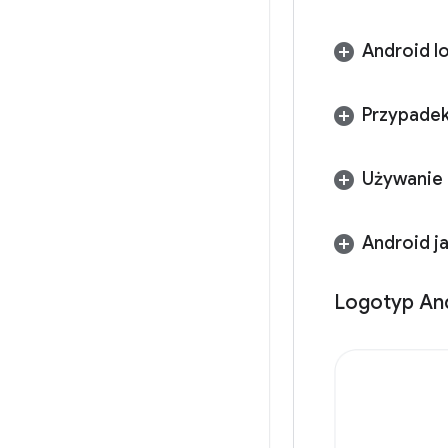
Android l
Przypade
Używanie 
Android j
Logotyp An