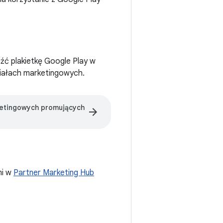
źć plakietkę Google Play w
riałach marketingowych.
ketingowych promujących
arrow_forward
mi w
Partner Marketing Hub