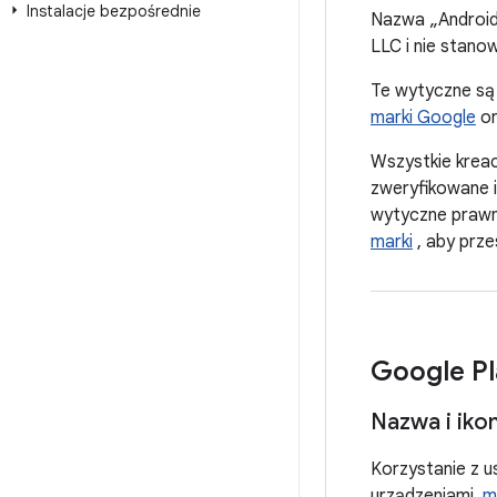
Instalacje bezpośrednie
Nazwa „Android”
LLC i nie stan
Te wytyczne są
marki Google
or
Wszystkie krea
zweryfikowane i
wytyczne prawn
marki
, aby prz
Google Pl
Nazwa i iko
Korzystanie z u
urządzeniami.
m