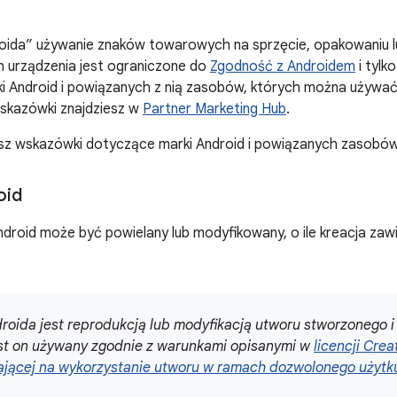
oida” używanie znaków towarowych na sprzęcie, opakowaniu l
 urządzenia jest ograniczone do
Zgodność z Androidem
i tylk
i Android i powiązanych z nią zasobów, których można używać
kazówki znajdziesz w
Partner Marketing Hub
.
esz wskazówki dotyczące marki Android i powiązanych zasobów
oid
ndroid może być powielany lub modyfikowany, o ile kreacja zaw
roida jest reprodukcją lub modyfikacją utworu stworzonego 
st on używany zgodnie z warunkami opisanymi w
licencji Cre
ającej na wykorzystanie utworu w ramach dozwolonego użytk