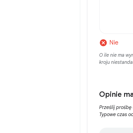
cancel
Nie
O ile nie ma w
kroju niestand
Opinie ma
Prześlij prośb
Typowe czas oc