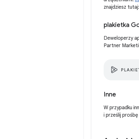
znajdziesz tutaj
plakietka G
Deweloperzy apl
Partner Market
PLAKIE
Inne
W przypadku in
i prześlij proś