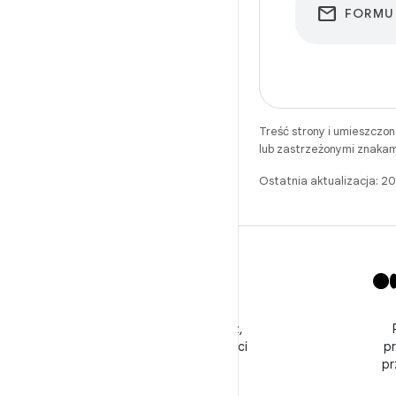
email
FORMUL
Treść strony i umieszczo
lub zastrzeżonymi znakam
Ostatnia aktualizacja: 
X
Obserwuj @GooglePlayBiz,
aby otrzymywać wiadomości
p
i pomoc
pr