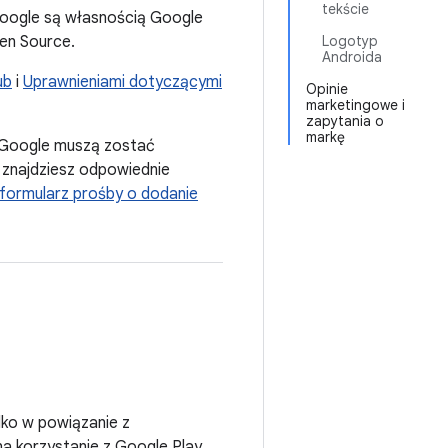
tekście
Google są własnością Google
en Source.
Logotyp
Androida
ub
i
Uprawnieniami dotyczącymi
Opinie
marketingowe i
zapytania o
markę
b Google muszą zostać
j znajdziesz odpowiednie
formularz prośby o dodanie
lko w powiązanie z
 na korzystanie z Google Play