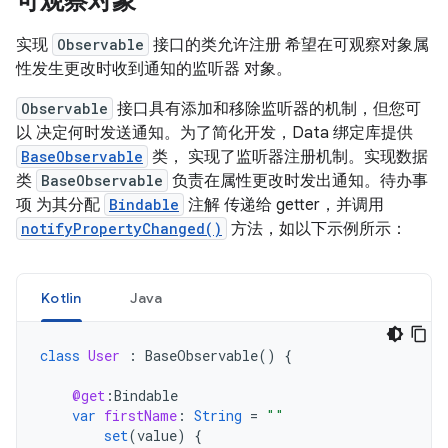
可观察对象
实现
Observable
接口的类允许注册 希望在可观察对象属
性发生更改时收到通知的监听器 对象。
Observable
接口具有添加和移除监听器的机制，但您可
以 决定何时发送通知。为了简化开发，Data 绑定库提供
BaseObservable
类， 实现了监听器注册机制。实现数据
类
BaseObservable
负责在属性更改时发出通知。待办事
项 为其分配
Bindable
注解 传递给 getter，并调用
notifyPropertyChanged()
方法，如以下示例所示：
Kotlin
Java
class
User
:
BaseObservable
()
{
@get
:
Bindable
var
firstName
:
String
=
""
set
(
value
)
{