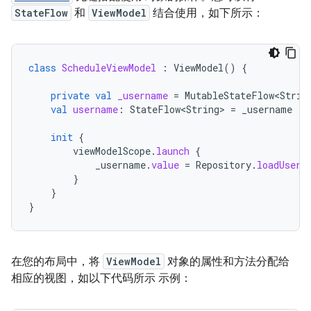
StateFlow
和
ViewModel
结合使用，如下所示：
class
ScheduleViewModel
:
ViewModel
()
{
private
val
_username
=
MutableStateFlow<Strin
val
username
:
StateFlow<String>
=
_username
init
{
viewModelScope
.
launch
{
_username
.
value
=
Repository
.
loadUserN
}
}
}
在您的布局中，将
ViewModel
对象的属性和方法分配给
相应的视图，如以下代码所示 示例：