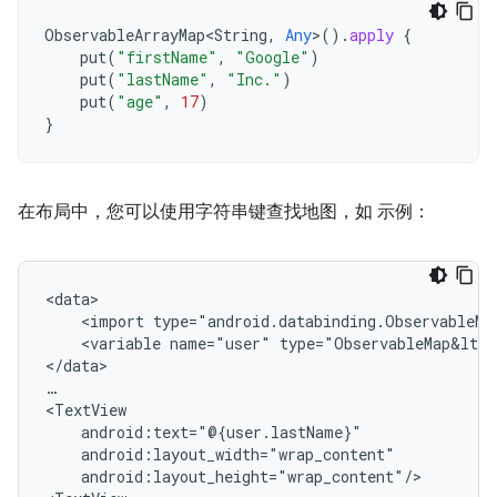
ObservableArrayMap<String
,
Any
>
().
apply
{
put
(
"firstName"
,
"Google"
)
put
(
"lastName"
,
"Inc."
)
put
(
"age"
,
17
)
}
在布局中，您可以使用字符串键查找地图，如 示例：
<import
<variable
name="user"
type="ObservableMap&lt;S
</data>

…

android:layout_height="wrap_content"/>
