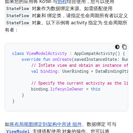
如果您的应用将 Kotlin 与
协程
结合使用，您可以使用
StateFlow
对象作为数据绑定来源。如需搭配使用
StateFlow
对象和 绑定类，请指定生命周期所有者以定义
StateFlow
对象。以下示例将 activity 指定为 生命周期所
有者：
class
ViewModelActivity
:
AppCompatActivity
()
{
override
fun
onCreate
(
savedInstanceState
:
Bund
// Inflate view and obtain an instance of 
val
binding
:
UserBinding
=
DataBindingUtil
// Specify the current activity as the lif
binding
.
lifecycleOwner
=
this
}
}
如
将布局视图绑定到架构中所述 组件
、数据绑定 可与
ViewModel
无缝搭配使用 对象的操作。您可以将