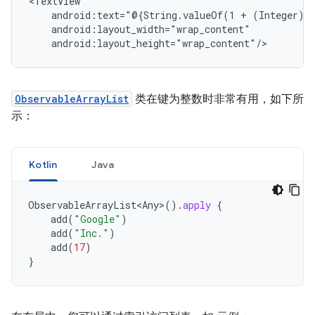
android:text="@{String.valueOf(1
+
ObservableArrayList
类在键为整数时非常有用，如下所
示：
Kotlin
Java
ObservableArrayList<Any
>
().
apply
{
add
(
"Google"
)
add
(
"Inc."
)
add
(
17
)
}