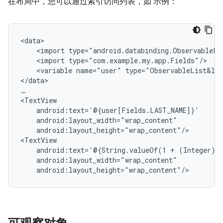
在布局中，您可以通过索引访问列表，如 示例：
<import
<import
<variable
name="user"
type="ObservableList&lt;
</data>

…

android:layout_height="wrap_content"/>

android:text='@{String.valueOf(1
+