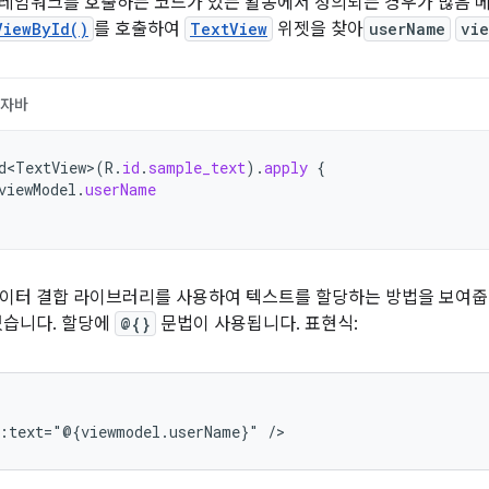
프레임워크를 호출하는 코드가 있는 활동에서 정의되는 경우가 많음 메
ViewById()
를 호출하여
TextView
위젯을 찾아
userName
vi
자바
d<TextView>
(
R
.
id
.
sample_text
).
apply
{
viewModel
.
userName
이터 결합 라이브러리를 사용하여 텍스트를 할당하는 방법을 보여줍니
있습니다. 할당에
@{}
문법이 사용됩니다. 표현식:
d:text="@{viewmodel.userName}"