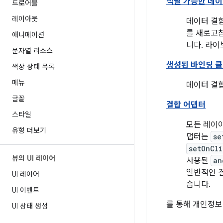
식별 가능한 데이
드로어블
레이아웃
데이터 결합
를 새로고침
애니메이션
니다. 라이
문자열 리소스
생성된 바인딩 
색상 상태 목록
메뉴
데이터 결
글꼴
결합 어댑터
스타일
모든 레이아
유형 더보기
댑터는
se
setOnCli
뷰의 UI 레이어
사용된
an
일반적인 
UI 레이어
습니다.
UI 이벤트
를 통해 개인정보
UI 상태 생성