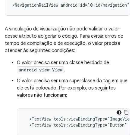
<NavigationRailView
android:id="@+id/navigation"
t
A vinculação de visualização não pode validar o valor
desse atributo ao gerar o código. Para evitar erros de
tempo de compilação e de execução, o valor precisa
atender às seguintes condições:
O valor precisa ser uma classe herdada de
android.view.View
.
O valor precisa ser uma superclasse da tag em que
ele está colocado. Por exemplo, os seguintes
valores não funcionam:
<TextView
tools:viewBindingType="ImageView"
<TextView
tools:viewBindingType="Button"
/>