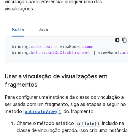
vinculação para referenciar qualquer uma das
visualizações:
Kotlin
Java
binding
.
name
.
text
=
viewModel
.
name
binding
.
button
.
setOnClickListener
{
viewModel
.
user
Usar a vinculação de visualizações em
fragmentos
Para configurar uma instância da classe de vinculação a
ser usada com um fragmento, siga as etapas a seguir no
método
onCreateView()
do fragmento:
Chame o método estático
inflate()
incluído na
classe de vinculação gerada. Isso cria uma instância