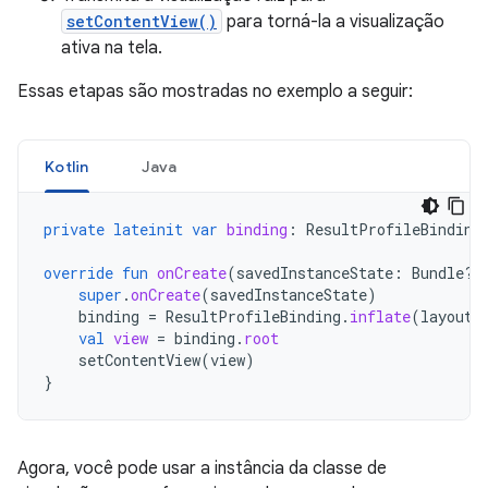
setContentView()
para torná-la a visualização
ativa na tela.
Essas etapas são mostradas no exemplo a seguir:
Kotlin
Java
private
lateinit
var
binding
:
ResultProfileBinding
override
fun
onCreate
(
savedInstanceState
:
Bundle?)
super
.
onCreate
(
savedInstanceState
)
binding
=
ResultProfileBinding
.
inflate
(
layoutI
val
view
=
binding
.
root
setContentView
(
view
)
}
Agora, você pode usar a instância da classe de