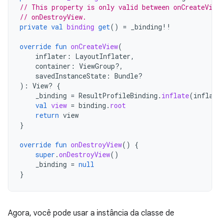
// This property is only valid between onCreateVie
// onDestroyView.
private
val
binding
get
()
=
_binding
!!
override
fun
onCreateView
(
inflater
:
LayoutInflater
,
container
:
ViewGroup?,
savedInstanceState
:
Bundle?
):
View? 
{
_binding
=
ResultProfileBinding
.
inflate
(
inflat
val
view
=
binding
.
root
return
view
}
override
fun
onDestroyView
()
{
super
.
onDestroyView
()
_binding
=
null
}
Agora, você pode usar a instância da classe de