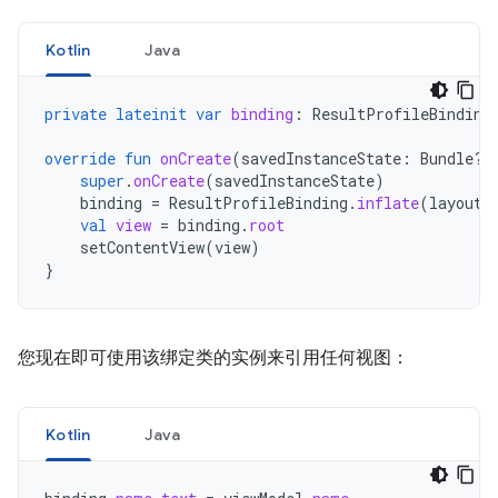
Kotlin
Java
private
lateinit
var
binding
:
ResultProfileBinding
override
fun
onCreate
(
savedInstanceState
:
Bundle?)
super
.
onCreate
(
savedInstanceState
)
binding
=
ResultProfileBinding
.
inflate
(
layoutI
val
view
=
binding
.
root
setContentView
(
view
)
}
您现在即可使用该绑定类的实例来引用任何视图：
Kotlin
Java