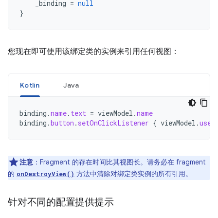
_binding
=
null
}
您现在即可使用该绑定类的实例来引用任何视图：
Kotlin
Java
binding
.
name
.
text
=
viewModel
.
name
binding
.
button
.
setOnClickListener
{
viewModel
.
user
注意
：Fragment 的存在时间比其视图长。请务必在 fragment
的
方法中清除对绑定类实例的所有引用。
onDestroyView()
针对不同的配置提供提示