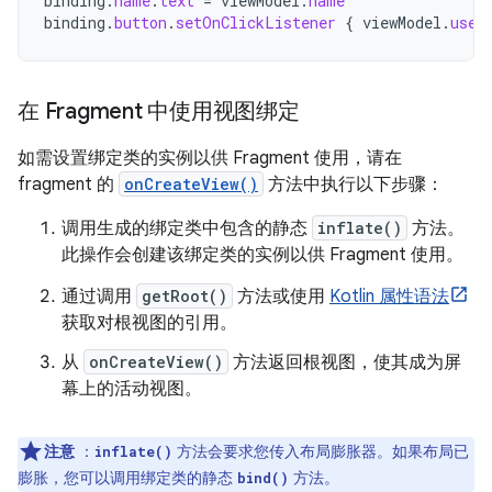
binding
.
name
.
text
=
viewModel
.
name
binding
.
button
.
setOnClickListener
{
viewModel
.
user
在 Fragment 中使用视图绑定
如需设置绑定类的实例以供 Fragment 使用，请在
fragment 的
onCreateView()
方法中执行以下步骤：
调用生成的绑定类中包含的静态
inflate()
方法。
此操作会创建该绑定类的实例以供 Fragment 使用。
通过调用
getRoot()
方法或使用
Kotlin 属性语法
获取对根视图的引用。
从
onCreateView()
方法返回根视图，使其成为屏
幕上的活动视图。
注意
：
方法会要求您传入布局膨胀器。如果布局已
inflate()
膨胀，您可以调用绑定类的静态
方法。
bind()