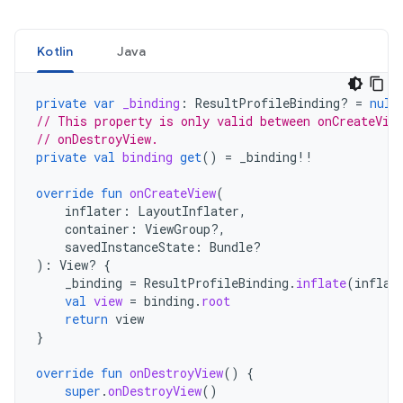
Kotlin
Java
private
var
_binding
:
ResultProfileBinding? 
=
null
// This property is only valid between onCreateVie
// onDestroyView.
private
val
binding
get
()
=
_binding
!!
override
fun
onCreateView
(
inflater
:
LayoutInflater
,
container
:
ViewGroup?,
savedInstanceState
:
Bundle?
):
View? 
{
_binding
=
ResultProfileBinding
.
inflate
(
inflat
val
view
=
binding
.
root
return
view
}
override
fun
onDestroyView
()
{
super
.
onDestroyView
()