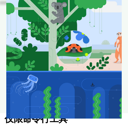
看！
这些是 Android
Studio 中一些我们喜爱的
动物在其自然栖息地中的
照片。
下载并设置为壁纸，让您的桌面看起来时尚新颖。
download
下载 Android Studio 壁纸
仅限命令行工具