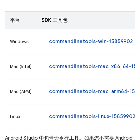
平台
SDK 工具包
commandlinetools-win-15859902_la
Windows
commandlinetools-mac_x86_64-1585
Mac (Intel)
commandlinetools-mac_arm64-1585
Mac (ARM)
commandlinetools-linux-15859902_l
Linux
Android Studio 中包含命令行工具。如果您不需要 Android