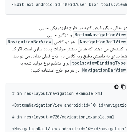
<EditText
android:id="@+id/user_bio"
tools:viewBi
در مثالی دیگر، فرض کنید دو طرح دارید، یکی حاوی
BottomNavigationView
و دیگری حاوی
NavigationRailView
. هر دو کلاس
NavigationBarView
را گسترش می دهند که شامل بیشتر جزئیات پیاده سازی است. اگر کد
شما نیازی به دانستن دقیق زیر کلاس در طرح فعلی ندارد، می توانید
tools:viewBindingType
برای تنظیم نوع تولید شده به
NavigationBarView
در هر دو طرح استفاده کنید:
#
in
res/layout/navigation_example.xml

<BottomNavigationView
android:id="@+id/navigation"
#
in
res/layout-w720/navigation_example.xml

<NavigationRailView
android:id="@+id/navigation"
t