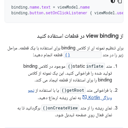
binding
.
name
.
text
=
viewModel
.
name
binding
.
button
.
setOnClickListener
{
viewModel
.
user
از view binding در قطعات استفاده کنید
برای تنظیم نمونه ای از کلاس binding برای استفاده با یک قطعه، مراحل
زیر را در متد
onCreateView()
قطعه انجام دهید:
متد static
inflate()
موجود در کلاس binding
تولید شده را فراخوانی کنید. این یک نمونه از کلاس
binding را برای استفاده از قطعه ایجاد می کند.
با فراخوانی متد
getRoot()
یا با استفاده از
نحو
ویژگی Kotlin،
به نمای ریشه ارجاع دهید.
نمای ریشه را از متد
onCreateView()
برگردانید تا به
نمای فعال روی صفحه تبدیل شود.