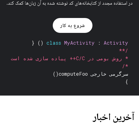
در استفاده مجدد از کتابخانه‌های کد نوشته شده به آن زبان‌ها کمک کند.
شروع به کار
() {
class
MyActivity
:
Activity
/**
* روش بومی در C/C++ پیاده سازی شده است
*/
سرگرمی خارجی
computeFoo()
}
آخرین اخبار