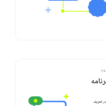
وم
رنامه
در تعریف