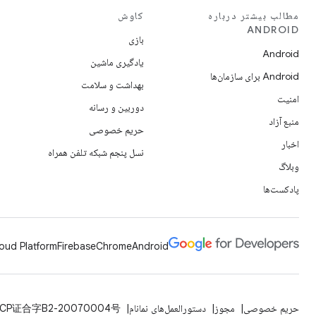
مطالب بیشتر درباره
کاوش
ANDROID
بازی
Android
یادگیری ماشین
Android برای سازمان‌ها
بهداشت و سلامت
امنیت
دوربین و رسانه
منبع آزاد
حریم خصوصی
اخبار
نسل پنجم شبکه تلفن همراه
وبلاگ
پادکست‌ها
oud Platform
Firebase
Chrome
Android
حریم خصوصی
مجوز
دستورالعمل‌های نمانام
ICP证合字B2-20070004号