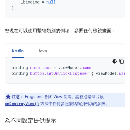
_binding
=
null
}
您現在可以使用繫結類別的例項，參照任何檢視畫面：
Kotlin
Java
binding
.
name
.
text
=
viewModel
.
name
binding
.
button
.
setOnClickListener
{
viewModel
.
user
注意：
Fragment 會比 View 長壽。請務必清除片段
方法中任何參照繫結類別例項的參照。
onDestroyView()
為不同設定提供提示