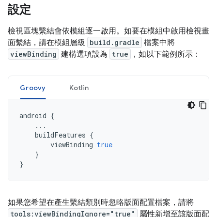
設定
檢視區塊繫結會依模組逐一啟用。如要在模組中啟用檢視畫
面繫結，請在模組層級
build.gradle
檔案中將
viewBinding
建構選項設為
true
，如以下範例所示：
Groovy
Kotlin
android
{
...
buildFeatures
{
viewBinding
true
}
}
如果您希望在產生繫結類別時忽略版面配置檔案，請將
tools:viewBindingIgnore="true"
屬性新增至該版面配