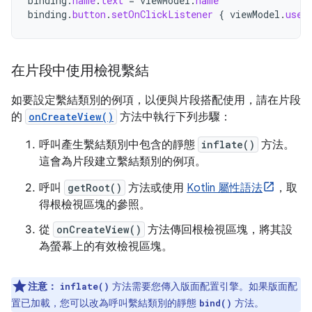
binding
.
name
.
text
=
viewModel
.
name
binding
.
button
.
setOnClickListener
{
viewModel
.
user
在片段中使用檢視繫結
如要設定繫結類別的例項，以便與片段搭配使用，請在片段
的
onCreateView()
方法中執行下列步驟：
呼叫產生繫結類別中包含的靜態
inflate()
方法。
這會為片段建立繫結類別的例項。
呼叫
getRoot()
方法或使用
Kotlin 屬性語法
，取
得根檢視區塊的參照。
從
onCreateView()
方法傳回根檢視區塊，將其設
為螢幕上的有效檢視區塊。
注意：
方法需要您傳入版面配置引擎。如果版面配
inflate()
置已加載，您可以改為呼叫繫結類別的靜態
方法。
bind()