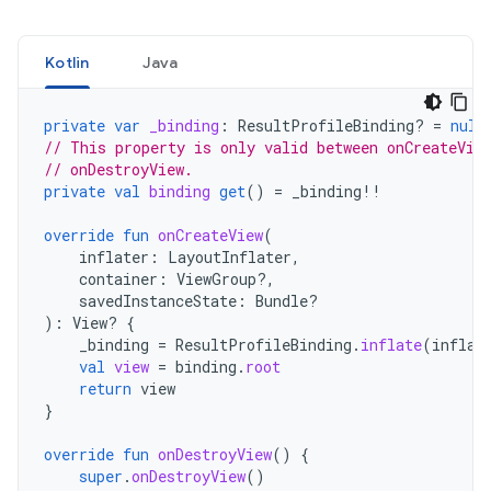
Kotlin
Java
private
var
_binding
:
ResultProfileBinding? 
=
null
// This property is only valid between onCreateVie
// onDestroyView.
private
val
binding
get
()
=
_binding
!!
override
fun
onCreateView
(
inflater
:
LayoutInflater
,
container
:
ViewGroup?,
savedInstanceState
:
Bundle?
):
View? 
{
_binding
=
ResultProfileBinding
.
inflate
(
inflat
val
view
=
binding
.
root
return
view
}
override
fun
onDestroyView
()
{
super
.
onDestroyView
()