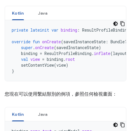
Kotlin
Java
private
lateinit
var
binding
:
ResultProfileBinding
override
fun
onCreate
(
savedInstanceState
:
Bundle?)
super
.
onCreate
(
savedInstanceState
)
binding
=
ResultProfileBinding
.
inflate
(
layoutI
val
view
=
binding
.
root
setContentView
(
view
)
}
您現在可以使用繫結類別的例項，參照任何檢視畫面：
Kotlin
Java