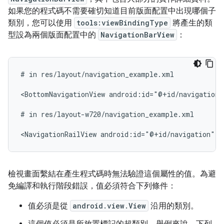
如果您的程式碼不需要確切知道目前版面配置中出現哪個子
類別，您可以使用
tools:viewBindingType
將產生的類
型設為兩個版面配置中的
NavigationBarView
：
#
in
res/layout/navigation_example.xml

<BottomNavigationView
android:id="@+id/navigation"
#
in
res/layout-w720/navigation_example.xml

<NavigationRailView
android:id="@+id/navigation"
t
檢視畫面繫結在產生程式碼時無法驗證這個屬性的值。為避
免編譯和執行階段錯誤，值必須符合下列條件：
值必須是從
android.view.View
沿用的類別。