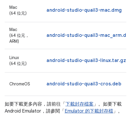
Mac
android-studio-quail3-mac.dmg
(64 位元)
Mac
android-studio-quail3-mac_arm.dm
(64 位元，
ARM)
Linux
android-studio-quail3-linux.tar.gz
(64 位元)
android-studio-quail3-cros.deb
ChromeOS
如要下載更多內容，請前往「
下載封存檔案
」。如要下載
Android Emulator，請參閱「
Emulator 的下載封存檔
」。