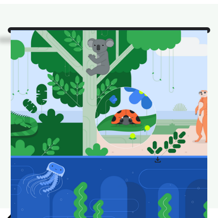
看！
這是我們最喜愛的
Android Studio 動物在自
然棲息地中。
下載並設為桌布，讓桌面看起來有趣又新鮮。
download
下載 Android Studio 桌布