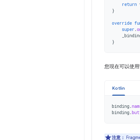
return
}
override
fu
super
.
o
_bindin
}
您現在可以使用
Kotlin
binding
.
nam
binding
.
but
注意：
Frag