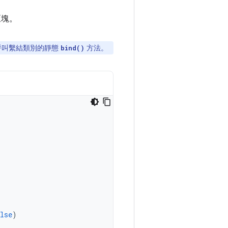
。
區塊。
呼叫繫結類別的靜態
方法。
bind()
lse
)