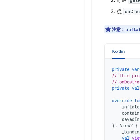
呼叫
get
從
onCre
注意：
infla
Kotlin
private
var
// This pro
// onDestro
private
val
override
fu
inflate
contain
savedIn
):
View? 
{
_bindin
val
vie