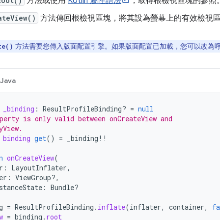
Root()
方法或使用
Kotlin 屬性語法
，取得根檢視區塊的參照
ateView()
方法傳回根檢視區塊，將其設為螢幕上的有效檢視
方法需要您傳入版面配置引擎。如果版面配置已加載，您可以改為
te()
Java
_binding
:
ResultProfileBinding? 
=
null
perty is only valid between onCreateView and
yView.
binding
get
()
=
_binding
!!
n
onCreateView
(
r
:
LayoutInflater
,
er
:
ViewGroup?,
stanceState
:
Bundle?
g
=
ResultProfileBinding
.
inflate
(
inflater
,
container
,
fa
w
=
binding
.
root