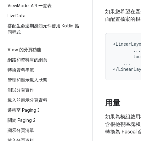
View
Model API 一覽表
如果您希望在產
Live
Data
面配置檔案的根
搭配生命週期感知元件使用 Kotlin 協
同程式
View 的分頁功能
too
網路和資料庫的網頁
...

轉換資料串流
管理和顯示載入狀態
測試分頁實作
載入並顯示分頁資料
用量
遷移至 Paging 3
如果為模組啟用
關於 Paging 2
含根檢視區塊和
顯示分頁清單
轉換為 Pasca
載入分頁資料