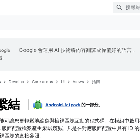
Google 會運用 AI 技術將內容翻譯成你偏好的語言，
錯。
s
Develop
Core areas
UI
Views
指南
w 繫結
Android Jetpack
的一部分。
能可讓您更輕鬆地編寫與檢視區塊互動的程式碼。在模組中啟用
L 版面配置檔案產生
繫結類別
。凡是在對應版面配置中具有 ID
視區塊的直接參照。