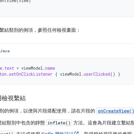
entView
(
view
)
繫結類別的例項，參照任何檢視畫面：
Java
e
.
text
=
viewModel
.
name
ton
.
setOnClickListener
{
viewModel
.
userClicked
()
}
用檢視繫結
別的例項，以便與片段搭配使用，請在片段的
onCreateView(
繫結類別中包含的靜態
inflate()
方法。這會為片段建立繫結