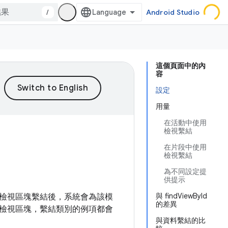
/
Android Studio
這個頁面中的內
容
設定
用量
在活動中使用
檢視繫結
在片段中使用
檢視繫結
為不同設定提
供提示
與 findViewById
檢視區塊繫結後，系統會為該模
的差異
 的檢視區塊，繫結類別的例項都會
與資料繫結的比