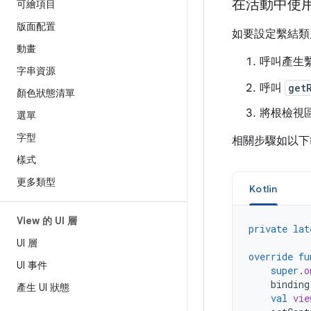
在活動中使
可繪項目
版面配置
如要設定繫結類
動畫
呼叫產生
字串資源
呼叫
get
顏色狀態清單
將根檢視
選單
字型
相關步驟如以下
樣式
更多類型
Kotlin
View 的 UI 層
private
lat
UI 層
override
fu
UI 事件
super
.
o
binding
產生 UI 狀態
val
vie