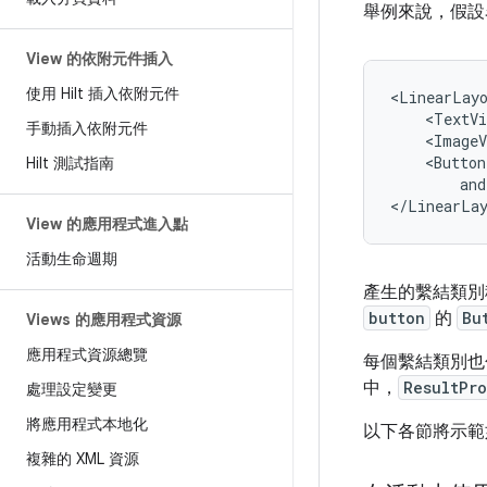
舉例來說，假
View 的依附元件插入
使用 Hilt 插入依附元件
<LinearLay
<TextVi
手動插入依附元件
<ImageV
<Button
Hilt 測試指南
and
View 的應用程式進入點
活動生命週期
產生的繫結類
button
的
Bu
Views 的應用程式資源
應用程式資源總覽
每個繫結類別
中，
ResultPr
處理設定變更
將應用程式本地化
以下各節將示範
複雜的 XML 資源