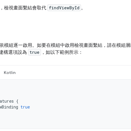
，檢視畫面繫結會取代
findViewById
。
依模組逐一啟用。如要在模組中啟用檢視畫面繫結，請在模組
建構選項設為
true
，如以下範例所示：
Kotlin
atures
{
wBinding
true