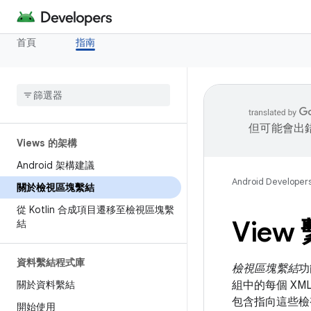
首頁
指南
但可能會出
Views 的架構
Android 架構建議
Android Developer
關於檢視區塊繫結
從 Kotlin 合成項目遷移至檢視區塊繫
Vie
結
資料繫結程式庫
檢視區塊繫結
功
關於資料繫結
組中的每個 XM
包含指向這些檢
開始使用