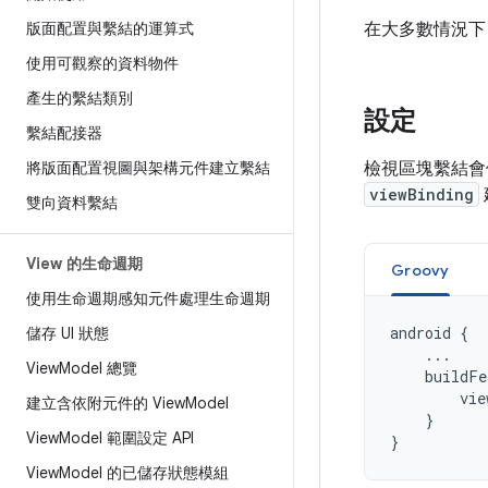
版面配置與繫結的運算式
在大多數情況下
使用可觀察的資料物件
產生的繫結類別
設定
繫結配接器
將版面配置視圖與架構元件建立繫結
檢視區塊繫結會
viewBinding
雙向資料繫結
View 的生命週期
Groovy
使用生命週期感知元件處理生命週期
android
{
儲存 UI 狀態
...
View
Model 總覽
buildFe
vie
建立含依附元件的 View
Model
}
View
Model 範圍設定 API
}
View
Model 的已儲存狀態模組