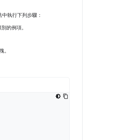
法中執行下列步驟：
類別的例項。
。
塊。