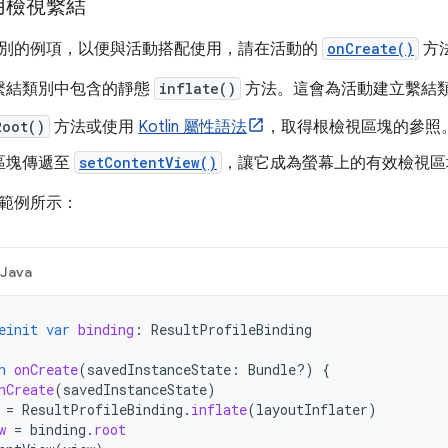
用檢視繫結
別的例項，以便與活動搭配使用，請在活動的
onCreate()
方
繫結類別中包含的靜態
inflate()
方法。這會為活動建立繫結
Root()
方法或使用
Kotlin 屬性語法
，取得根檢視區塊的參照
區塊傳遞至
setContentView()
，讓它成為螢幕上的有效檢視區
範例所示：
Java
einit
var
binding
:
ResultProfileBinding
n
onCreate
(
savedInstanceState
:
Bundle?)
{
nCreate
(
savedInstanceState
)
=
ResultProfileBinding
.
inflate
(
layoutInflater
)
w
=
binding
.
root