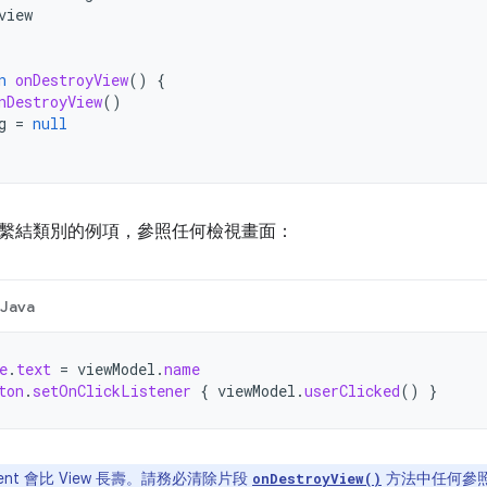
view
n
onDestroyView
()
{
nDestroyView
()
g
=
null
繫結類別的例項，參照任何檢視畫面：
Java
e
.
text
=
viewModel
.
name
ton
.
setOnClickListener
{
viewModel
.
userClicked
()
}
ment 會比 View 長壽。請務必清除片段
方法中任何參
onDestroyView()