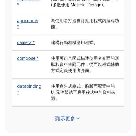
*
(多數使用 Material Design)。
appsearch
為使用者打造自訂應用程式內搜尋功
*
能。
camera *
建構行動相機應用程式。
compose *
使用可組合函式描述使用者介面的形
狀和資料依附元件，從而以程式輔助
方式定義使用者介面。
databinding
使用宣告式格式，將版面配置中的
*
UI 元件繫結至應用程式中的資料來
源。
expand_more
顯示更多