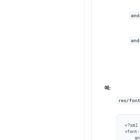
and
and
예:
res/font
<?xml
<font-