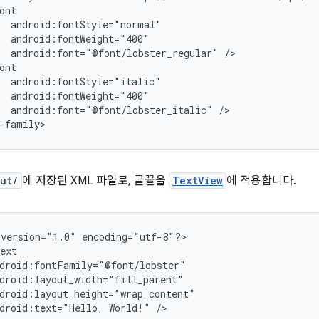
android:font="@font/lobster_regular"
android:font="@font/lobster_italic"
/>

-family>
out/
에 저장된 XML 파일로, 글꼴을
TextView
에 적용합니다.
version="1.0"
encoding="utf-8"?>

droid:text="Hello,
World!"
/>