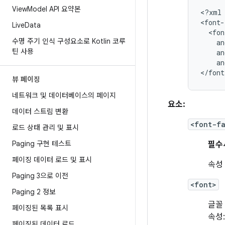
View
Model API 요약본
<?xml
Live
Data
수명 주기 인식 구성요소로 Kotlin 코루
틴 사용
an
an
</font
뷰 페이징
네트워크 및 데이터베이스의 페이지
요소:
데이터 스트림 변환
<font-f
로드 상태 관리 및 표시
Paging 구현 테스트
필수
페이징 데이터 로드 및 표시
속성
Paging 3으로 이전
<font>
Paging 2 정보
글꼴
페이징된 목록 표시
속성:
페이징된 데이터 로드