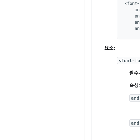
an
요소:
<font-f
필수
속성:
and
and