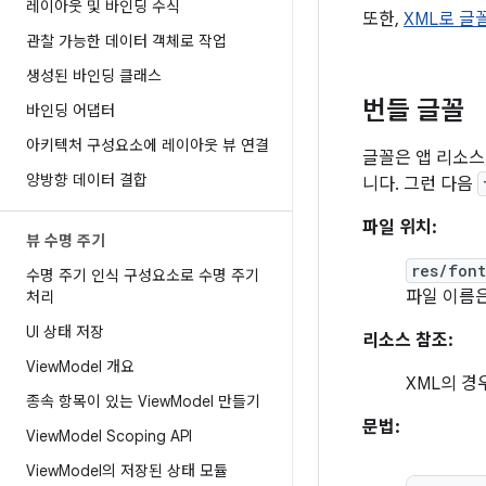
레이아웃 및 바인딩 수식
또한,
XML로 글
관찰 가능한 데이터 객체로 작업
생성된 바인딩 클래스
번들 글꼴
바인딩 어댑터
아키텍처 구성요소에 레이아웃 뷰 연결
글꼴은 앱 리소스
양방향 데이터 결합
니다. 그런 다음
파일 위치:
뷰 수명 주기
res/fon
수명 주기 인식 구성요소로 수명 주기
파일 이름은
처리
UI 상태 저장
리소스 참조:
View
Model 개요
XML의 경
종속 항목이 있는 View
Model 만들기
문법:
View
Model Scoping API
View
Model의 저장된 상태 모듈