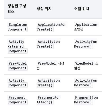
생성된 구성
생성 위치
소멸 위치
요소
Singleton
Application#
on
Application
Component
Create(
)
소멸됨
Activity
Activity#
on
Activity#
on
Retained
Create(
)
Destroy(
)
Component
View
Model
View
Model
View
Model
생성
소
Component
됨
멸됨
Activity
Activity#
on
Activity#
on
Component
Create(
)
Destroy(
)
Fragment
Fragment#
on
Fragment#
on
Component
Attach(
)
Destroy(
)