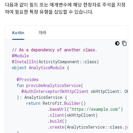
다음과 같이 필드 또는 매개변수에 해당 한정자로 주석을 지정
하여 필요한 특정 유형을 삽입할 수 있습니다.
Kotlin
자바
// As a dependency of another class.
@Module
@InstallIn
(
ActivityComponent
::
class
)
object
AnalyticsModule
{
@Provides
fun
provideAnalyticsService
(
@AuthInterceptorOkHttpClient
okHttpClient
:
OkH
):
AnalyticsService
{
return
Retrofit
.
Builder
()
.
baseUrl
(
"https://example.com"
)
.
client
(
okHttpClient
)
.
build
()
.
create
(
AnalyticsService
::
class
.
jav
}