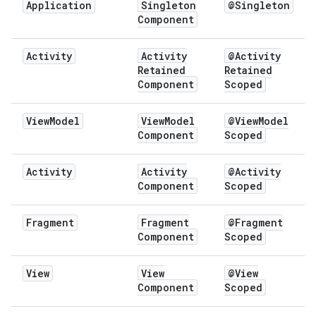
Application
Singleton
@Singleton
Component
Activity
Activity
@Activity
Retained
Retained
Component
Scoped
View
Model
View
Model
@View
Model
Component
Scoped
Activity
Activity
@Activity
Component
Scoped
Fragment
Fragment
@Fragment
Component
Scoped
View
View
@View
Component
Scoped