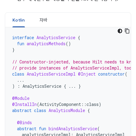
Kotlin
자바
interface
AnalyticsService
{
fun
analyticsMethods
()
}
// Constructor-injected, because Hilt needs to kno
// provide instances of AnalyticsServiceImpl, too.
class
AnalyticsServiceImpl
@Inject
constructor
(
...
)
:
AnalyticsService
{
...
}
@Module
@InstallIn
(
ActivityComponent
::
class
)
abstract
class
AnalyticsModule
{
@Binds
abstract
fun
bindAnalyticsService
(
analyticsServiceImpl
:
AnalyticsServiceImpl