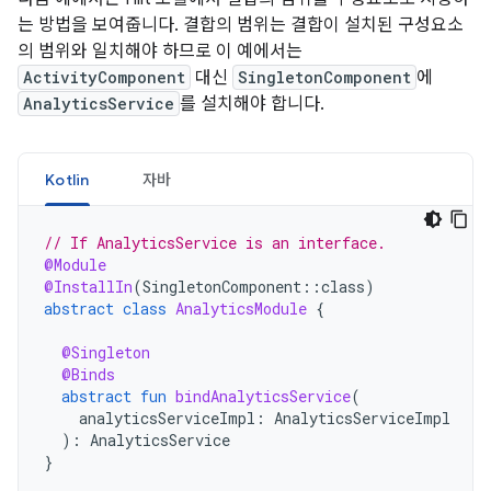
는 방법을 보여줍니다. 결합의 범위는 결합이 설치된 구성요소
의 범위와 일치해야 하므로 이 예에서는
ActivityComponent
대신
SingletonComponent
에
AnalyticsService
를 설치해야 합니다.
Kotlin
자바
// If AnalyticsService is an interface.
@Module
@InstallIn
(
SingletonComponent
::
class
)
abstract
class
AnalyticsModule
{
@Singleton
@Binds
abstract
fun
bindAnalyticsService
(
analyticsServiceImpl
:
AnalyticsServiceImpl
):
AnalyticsService
}