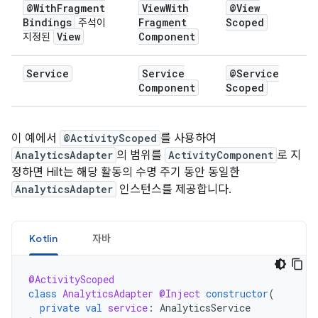
@With
Fragment
View
With
@View
Bindings
Fragment
Scoped
주석이
View
Component
지정된
Service
Service
@Service
Component
Scoped
이 예에서
@ActivityScoped
를 사용하여
AnalyticsAdapter
의 범위를
ActivityComponent
로 지
정하면 Hilt는 해당 활동의 수명 주기 동안 동일한
AnalyticsAdapter
인스턴스를 제공합니다.
Kotlin
자바
@ActivityScoped
class
AnalyticsAdapter
@Inject
constructor
(
private
val
service
:
AnalyticsService